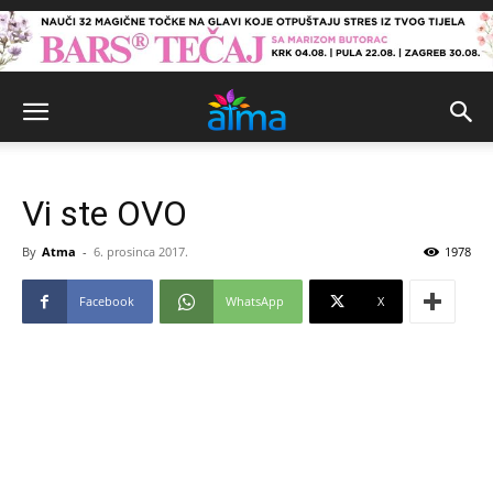
Vi ste OVO
By
Atma
-
6. prosinca 2017.
1978
Facebook
WhatsApp
X