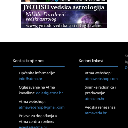
Pula
Access BARS®, otpusti stres
23.08.
Pula
Access Energetski Facelift®
24.08.
Zagreb
Pjesma srca / Zagreb
Online
S
Tečaj Višeg Vodstva, razvijanja intuicije i Akaša zapisa
Kontaktirajte nas
Korisni linkovi
b
25.08.
D
Online
Općenite informacije:
Atma webshop:
Upisi u program Profesionalni hipnoterapeut — nova
info@atma.hr
atmawebshop.com
generacija kreće 25.08. 2026.
Oglašavanje na Atma
Snimke radionica i
26.08.
Online
kanalima:
oglasi@atma.hr
predavanja:
Postanite Nositelj Vibracije Nove Zemlje
atmazon.hr
Atma webshop:
27.08.
atmawebshop@gmail.com
Vedska renesansa:
Visoko
atmaveda.hr
Prijave za događanja u
Alemka Dauskardt – Jednodnevna radionica sistemskih
konstelacija
Atma centru i online:
events@atma.hr
29.08.