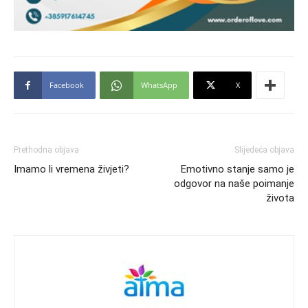
Facebook
WhatsApp
X
Prethodna objava
Slijedeća objava
Imamo li vremena živjeti?
Emotivno stanje samo je
odgovor na naše poimanje
života