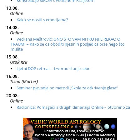
Konstelacije SIKON s Vedranom Kraljetom
13.08.
Online
Kako se nositi s emocijama?
14.08.
Online
Vedrana Meštrović: ONO ŠTO VAM NITKO NIJE REKAO O
TRAUMI – Kako se osloboditi njezinih posljedica brže nego što
mislite
15.08.
Otok Krk
Ljetni DOP retreat – Izvorno stanje sebe
16.08.
Tisno (Murter)
Seminar pjevanja po metodi „Škole za otkrivanje glasa“
20.08.
Online
Radionica: Pomagači iz drugih dimenzija Online – otvoreno za
sve
21.08.
Zagreb+Online
Osnovni ThetaHealing® tečaj, Zagreb i Online
22.08.