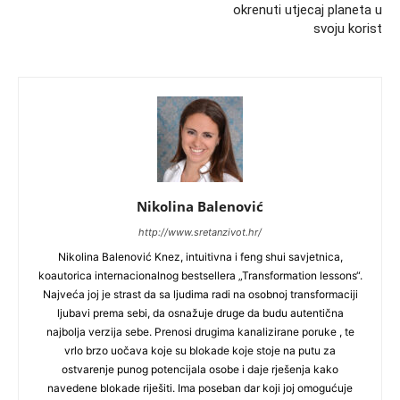
okrenuti utjecaj planeta u
svoju korist
Nikolina Balenović
http://www.sretanzivot.hr/
Nikolina Balenović Knez, intuitivna i feng shui savjetnica,
koautorica internacionalnog bestsellera „Transformation lessons“.
Najveća joj je strast da sa ljudima radi na osobnoj transformaciji
ljubavi prema sebi, da osnažuje druge da budu autentična
najbolja verzija sebe. Prenosi drugima kanalizirane poruke , te
vrlo brzo uočava koje su blokade koje stoje na putu za
ostvarenje punog potencijala osobe i daje rješenja kako
navedene blokade riješiti. Ima poseban dar koji joj omogućuje