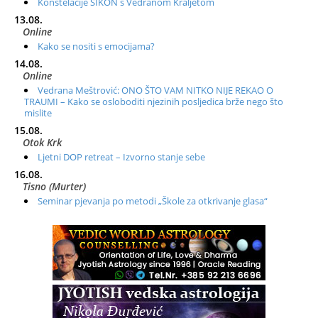
Konstelacije SIKON s Vedranom Kraljetom
13.08.
Online
Kako se nositi s emocijama?
14.08.
Online
Vedrana Meštrović: ONO ŠTO VAM NITKO NIJE REKAO O
TRAUMI – Kako se osloboditi njezinih posljedica brže nego što
mislite
15.08.
Otok Krk
Ljetni DOP retreat – Izvorno stanje sebe
16.08.
Tisno (Murter)
Seminar pjevanja po metodi „Škole za otkrivanje glasa“
20.08.
Online
Radionica: Pomagači iz drugih dimenzija Online – otvoreno za
sve
21.08.
Zagreb+Online
Osnovni ThetaHealing® tečaj, Zagreb i Online
22.08.