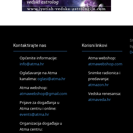
Pula
Access BARS®, otpusti stres
23.08.
Pula
Access Energetski Facelift®
24.08.
S
Zagreb
Kontaktirajte nas
Korisni linkovi
b
Pjesma srca / Zagreb
D
Online
Općenite informacije:
Atma webshop:
Tečaj Višeg Vodstva, razvijanja intuicije i Akaša zapisa
info@atma.hr
atmawebshop.com
26.08.
Oglašavanje na Atma
Snimke radionica i
Online
kanalima:
oglasi@atma.hr
predavanja:
Postanite Nositelj Vibracije Nove Zemlje
atmazon.hr
27.08.
Atma webshop:
Visoko
atmawebshop@gmail.com
Vedska renesansa:
Alemka Dauskardt – Jednodnevna radionica sistemskih
atmaveda.hr
Prijave za događanja u
konstelacija
Atma centru i online:
29.08.
events@atma.hr
Zagreb
HOD PO ŽERAVICI – Seminar koji mijenja tijelo, duh i um
Organizacija događaja u
SoulFest – Festival glazbe, mudrosti i zajedništva
Atma centru: