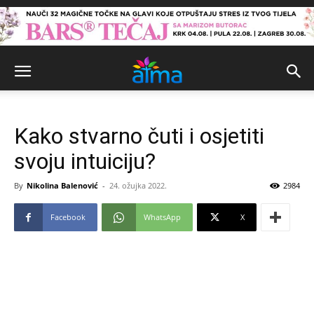
Kako stvarno čuti i osjetiti
svoju intuiciju?
By
Nikolina Balenović
-
24. ožujka 2022.
2984
Facebook
WhatsApp
X