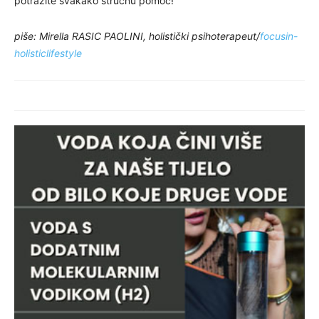
potražite svakako stručnu pomoć!
piše: Mirella RASIC PAOLINI, holistički psihoterapeut/
focusin-
holisticlifestyle