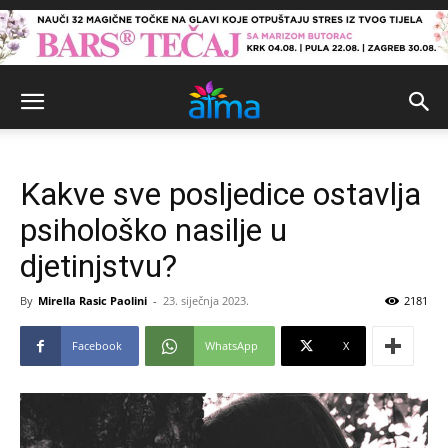
Kakve sve posljedice ostavlja
psihološko nasilje u
djetinjstvu?
By
Mirella Rasic Paolini
-
23. siječnja 2023.
2181
Facebook
WhatsApp
X