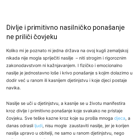
Divlje i primitivno nasilničko ponašanje
ne priliči čovjeku
Koliko mi je poznato ni jedna država na ovoj kugli zemaljskoj
nikada nije mogla spriječiti nasilje – niti strogim i rigoroznim
zakonodavstvom ni kažnjavanjem. I fizičko i emocionalno
nasilje je jednostavno loše i krivo ponašanje s kojim dolazimo u
dodir već u ranom ili kasnijem djetinjstvu i koje djeci postaje
navika.
Nasilje se uči u djetinjstvu, a kasnije se u životu manifestira
kroz divlje i primitivno ponašanje koje svakako ne pristaje
čovjeku. Sve teške kazne kroz koje su prošla mnoga
djeca
, a
danas odrasli
ljudi
, nisu mogle zaustaviti nasilje, jer je korijen
nasilja upravo u obitelji, ne samo u ranom djetinjstvu, nego