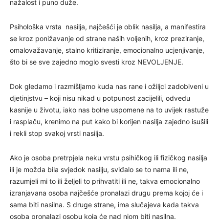
nažalost i puno duže.
Psihološka vrsta nasilja, najčešći je oblik nasilja, a manifestira
se kroz ponižavanje od strane naših voljenih, kroz preziranje,
omalovažavanje, stalno kritiziranje, emocionalno ucjenjivanje,
što bi se sve zajedno moglo svesti kroz NEVOLJENJE.
Dok gledamo i razmišljamo kuda nas rane i ožiljci zadobiveni u
djetinjstvu – koji nisu nikad u potpunost zacijelili, odvedu
kasnije u životu, iako nas bolne uspomene na to uvijek rastuže
i rasplaču, krenimo na put kako bi korijen nasilja zajedno isušili
i rekli stop svakoj vrsti nasilja.
Ako je osoba pretrpjela neku vrstu psihičkog ili fizičkog nasilja
ili je možda bila svjedok nasilju, sviđalo se to nama ili ne,
razumjeli mi to ili željeli to prihvatiti ili ne, takva emocionalno
izranjavana osoba najčešće pronalazi drugu prema kojoj će i
sama biti nasilna. S druge strane, ima slučajeva kada takva
osoba pronalazi osobu koja će nad njom biti nasilna.