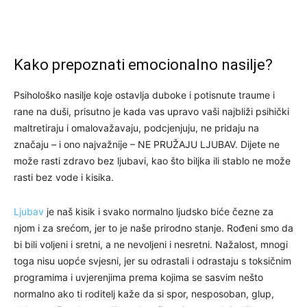
Kako prepoznati emocionalno nasilje?
Psihološko nasilje koje ostavlja duboke i potisnute traume i
rane na duši, prisutno je kada vas upravo vaši najbliži psihički
maltretiraju i omalovažavaju, podcjenjuju, ne pridaju na
značaju – i ono najvažnije – NE PRUŽAJU LJUBAV. Dijete ne
može rasti zdravo bez ljubavi, kao što biljka ili stablo ne može
rasti bez vode i kisika.
Ljubav
je naš kisik i svako normalno ljudsko biće čezne za
njom i za srećom, jer to je naše prirodno stanje. Rođeni smo da
bi bili voljeni i sretni, a ne nevoljeni i nesretni. Nažalost, mnogi
toga nisu uopće svjesni, jer su odrastali i odrastaju s toksičnim
programima i uvjerenjima prema kojima se sasvim nešto
normalno ako ti roditelj kaže da si spor, nesposoban, glup,