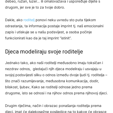
debeo, ružan, luzer… ili omalovažava i uspoređuje dijete s
drugom, jer sve je to za tvoje dobro.
Dakle, ako
roditelj
ponovi neku uvredu sto puta tijekom
odrastanja, ta informacija postaje imprint tj. naš emocionalni
zapis i utiskuje se u našu podsvijest, a osoba počinje
funkcionirati kao da je taj imprint ”istinit”.
Djeca modeliraju svoje roditelje
Jednako tako, ako naši roditelji međusobno imaju toksičan i
nezdrav odnos, gledajući njih djeca modeliraju i usvajaju u
svojoj podsvijesti sliku o odnos između dvoje ljudi tj. roditelja –
što znači razumijevanje, međusobna komunikacija, dodir,
bliskost, ljubav, Kako se roditelji odnose jedno prema
drugome, isto se odnosi i na njihov odnos prema njihovoj djeci.
Drugim riječima, način i obrazac ponašanja roditelja prema
djeci, imat će dalekosežne posljedice na to kakve će obrasce