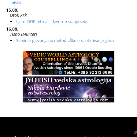
mislite
15.08.
Otok Krk
Ljetni DOP retreat – Izvorno stanje sebe
16.08.
Tisno (Murter)
Seminar pjevanja po metodi „Škole za otkrivanje glasa“
20.08.
Online
Radionica: Pomagači iz drugih dimenzija Online – otvoreno za
sve
21.08.
Zagreb+Online
Osnovni ThetaHealing® tečaj, Zagreb i Online
22.08.
Pula
Access BARS®, otpusti stres
23.08.
Pula
Access Energetski Facelift®
24.08.
S
Zagreb