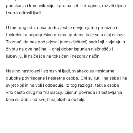
ponašanja i komunikacije, i prema sebi i drugima, razviti djeca
i sutra odrasli ljudi.
U tom pogledu, naša podsvijest je nevjerojatno precizna i
funkcionira nepogrešivo prema uputama koje se u njoj nalaze.
To znači da nas podsvjesni (neosviješteni) sadržaji uvjetuju u
životu na dva načina – onaj dobar ispunjen nježnošću i
ljubavlju, ili najčešće na toksičan i nezdrav način.
Nasilno nastrojeni i agresivni ljudi, svakako su nesigurne i
duboke povrijeđene i nesretne osobe. Oni su ljuti i na sebe i na
svijet koji ih ne voli i odbacuje. Iz tog razloga, takve osobe
vrlo često drugima ”naplaćuju cijenu” povreda i zlostavljanja
koje su dobili od svojih najbližih u obitelji.