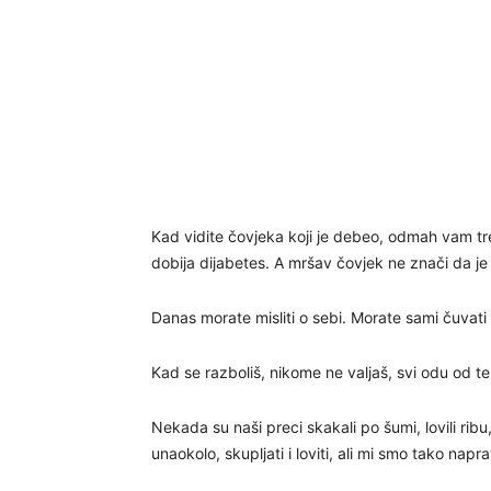
Kad vidite čovjeka koji je debeo, odmah vam tre
dobija dijabetes. A mršav čovjek ne znači da je 
Danas morate misliti o sebi. Morate sami čuvati
Kad se razboliš, nikome ne valjaš, svi odu od t
Nekada su naši preci skakali po šumi, lovili ribu
unaokolo, skupljati i loviti, ali mi smo tako nap