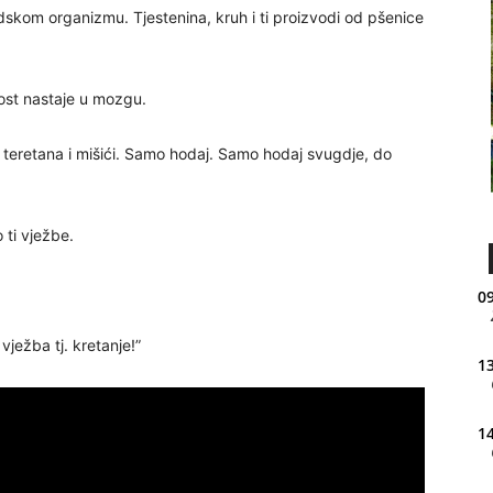
udskom organizmu. Tjestenina, kruh i ti proizvodi od pšenice
tost nastaje u mozgu.
 teretana i mišići. Samo hodaj. Samo hodaj svugdje, do
 ti vježbe.
09
vježba tj. kretanje!”
13
14