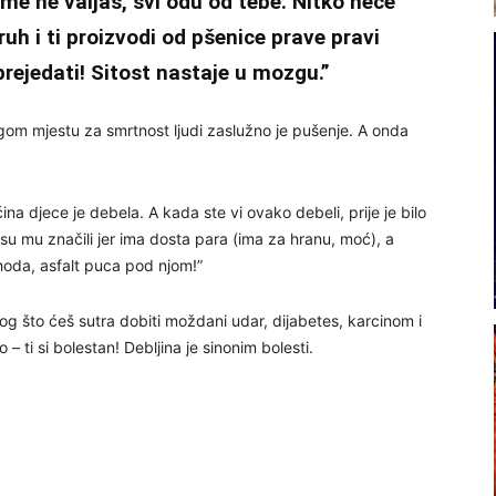
ome ne valjaš, svi odu od tebe. Nitko neće
uh i ti proizvodi od pšenice prave pravi
prejedati! Sitost nastaje u mozgu.”
rugom mjestu za smrtnost ljudi zaslužno je pušenje. A onda
ćina djece je debela. A kada ste vi ovako debeli, prije je bilo
 su mu značili jer ima dosta para (ima za hranu, moć), a
hoda, asfalt puca pod njom!”
zlog što ćeš sutra dobiti moždani udar, dijabetes, karcinom i
o – ti si bolestan! Debljina je sinonim bolesti.