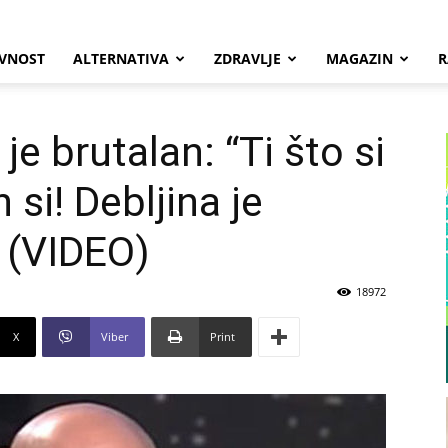
VNOST
ALTERNATIVA
ZDRAVLJE
MAGAZIN
R
je brutalan: “Ti što si
si! Debljina je
” (VIDEO)
18972
X
Viber
Print