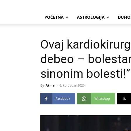
POČETNA
ASTROLOGIJA
DUHO
Ovaj kardiokirurg 
debeo – bolestan 
sinonim bolesti!
By
Atma
-
6. kolovoza 2026.
Facebook
WhatsApp