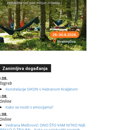
Zanimljiva događanja
.08.
Zagreb
Konstelacije SIKON s Vedranom Kraljetom
.08.
Online
Kako se nositi s emocijama?
.08.
Online
Vedrana Meštrović: ONO ŠTO VAM NITKO NIJE
REKAO O TRAUMI – Kako se osloboditi njezinih