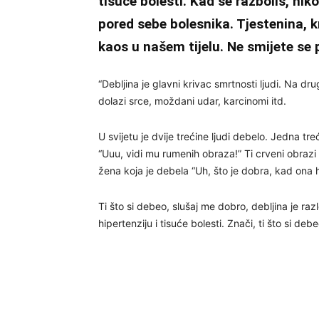
tisuće bolesti. Kad se razboliš, nik
pored sebe bolesnika. Tjestenina, kr
kaos u našem tijelu. Ne smijete se 
“Debljina je glavni krivac smrtnosti ljudi. Na d
dolazi srce, moždani udar, karcinomi itd.
U svijetu je dvije trećine ljudi debelo. Jedna tre
“Uuu, vidi mu rumenih obraza!” Ti crveni obrazi
žena koja je debela “Uh, što je dobra, kad ona 
Ti što si debeo, slušaj me dobro, debljina je ra
hipertenziju i tisuće bolesti. Znači, ti što si debe