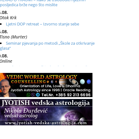
posljedica brže nego što mislite
.08.
Otok Krk
Ljetni DOP retreat – Izvorno stanje sebe
.08.
Tisno (Murter)
Seminar pjevanja po metodi „Škole za otkrivanje
glasa“
.08.
Online
Radionica: Pomagači iz drugih dimenzija Online –
otvoreno za sve
.08.
Zagreb+Online
Osnovni ThetaHealing® tečaj, Zagreb i Online
.08.
Zagreb
Osnovna radionica za izscjeljivanje pranom (Basic
Pranic Healing course)
Pula
Access BARS®, otpusti stres
.08.