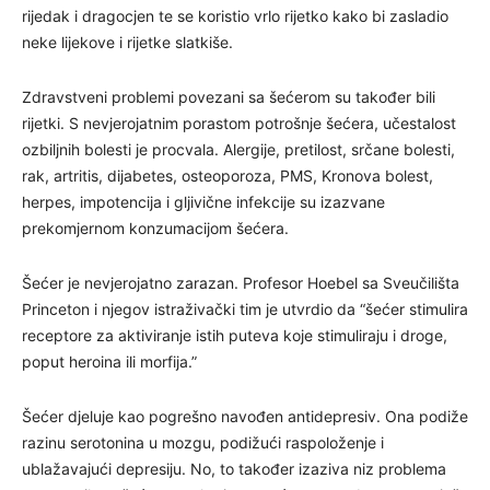
rijedak i dragocjen te se koristio vrlo rijetko kako bi zasladio
neke lijekove i rijetke slatkiše.
Zdravstveni problemi povezani sa šećerom su također bili
rijetki. S nevjerojatnim porastom potrošnje šećera, učestalost
ozbiljnih bolesti je procvala. Alergije, pretilost, srčane bolesti,
rak, artritis, dijabetes, osteoporoza, PMS, Kronova bolest,
herpes, impotencija i gljivične infekcije su izazvane
prekomjernom konzumacijom šećera.
Šećer je nevjerojatno zarazan. Profesor Hoebel sa Sveučilišta
Princeton i njegov istraživački tim je utvrdio da “šećer stimulira
receptore za aktiviranje istih puteva koje stimuliraju i droge,
poput heroina ili morfija.”
Šećer djeluje kao pogrešno navođen antidepresiv. Ona podiže
razinu serotonina u mozgu, podižući raspoloženje i
ublažavajući depresiju. No, to također izaziva niz problema