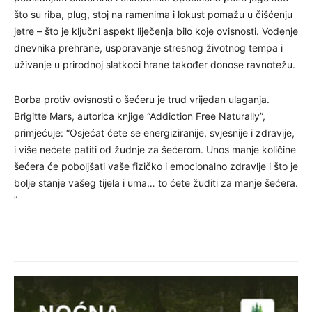
što su riba, plug, stoj na ramenima i lokust pomažu u čišćenju
jetre – što je ključni aspekt liječenja bilo koje ovisnosti. Vođenje
dnevnika prehrane, usporavanje stresnog životnog tempa i
uživanje u prirodnoj slatkoći hrane također donose ravnotežu.
Borba protiv ovisnosti o šećeru je trud vrijedan ulaganja.
Brigitte Mars, autorica knjige “Addiction Free Naturally”,
primjećuje: “Osjećat ćete se energiziranije, svjesnije i zdravije,
i više nećete patiti od žudnje za šećerom. Unos manje količine
šećera će poboljšati vaše fizičko i emocionalno zdravlje i što je
bolje stanje vašeg tijela i uma… to ćete žuditi za manje šećera.
”