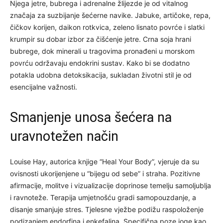
Njega jetre, bubrega i adrenalne žlijezde je od vitalnog
značaja za suzbijanje šećerne navike. Jabuke, artičoke, repa,
čičkov korijen, daikon rotkvica, zeleno lisnato povrće i slatki
krumpir su dobar izbor za čišćenje jetre. Crna soja hrani
bubrege, dok minerali u tragovima pronađeni u morskom
povrću održavaju endokrini sustav. Kako bi se dodatno
potakla udobna detoksikacija, sukladan životni stil je od
esencijalne važnosti.
Smanjenje unosa šećera na
uravnotežen način
Louise Hay, autorica knjige “Heal Your Body”, vjeruje da su
ovisnosti ukorijenjene u “bijegu od sebe” i straha. Pozitivne
afirmacije, molitve i vizualizacije doprinose temelju samoljublja
i ravnoteže. Terapija umjetnošću gradi samopouzdanje, a
disanje smanjuje stres. Tjelesne vježbe podižu raspoloženje
podizanjem endorfina i enkefalina. Specifična poze joge kao