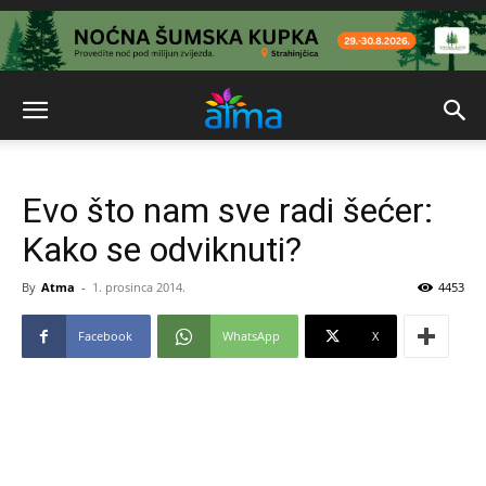
Evo što nam sve radi šećer:
Kako se odviknuti?
By
Atma
-
1. prosinca 2014.
4453
Facebook
WhatsApp
X