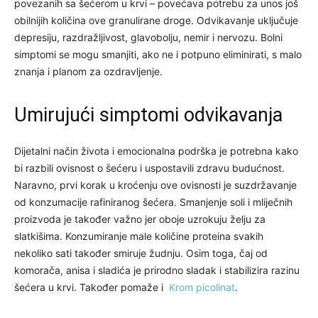
povezanih sa šećerom u krvi – povećava potrebu za unos još
obilnijih količina ove granulirane droge. Odvikavanje uključuje
depresiju, razdražljivost, glavobolju, nemir i nervozu. Bolni
simptomi se mogu smanjiti, ako ne i potpuno eliminirati, s malo
znanja i planom za ozdravljenje.
Umirujući simptomi odvikavanja
Dijetalni način života i emocionalna podrška je potrebna kako
bi razbili ovisnost o šećeru i uspostavili zdravu budućnost.
Naravno, prvi korak u kroćenju ove ovisnosti je suzdržavanje
od konzumacije rafiniranog šećera. Smanjenje soli i mliječnih
proizvoda je također važno jer oboje uzrokuju želju za
slatkišima. Konzumiranje male količine proteina svakih
nekoliko sati također smiruje žudnju. Osim toga, čaj od
komorača, anisa i sladića je prirodno sladak i stabilizira razinu
šećera u krvi. Također pomaže i
Krom picolinat
.