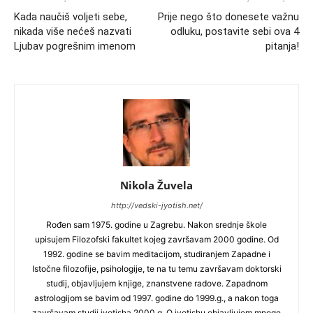
Kada naučiš voljeti sebe,
Prije nego što donesete važnu
nikada više nećeš nazvati
odluku, postavite sebi ova 4
Ljubav pogrešnim imenom
pitanja!
Nikola Žuvela
http://vedski-jyotish.net/
Rođen sam 1975. godine u Zagrebu. Nakon srednje škole
upisujem Filozofski fakultet kojeg završavam 2000 godine. Od
1992. godine se bavim meditacijom, studiranjem Zapadne i
Istočne filozofije, psihologije, te na tu temu završavam doktorski
studij, objavljujem knjige, znanstvene radove. Zapadnom
astrologijom se bavim od 1997. godine do 1999.g., a nakon toga
završavam studij jyotisha 2000.g. O jyotishu objavljujem mnoge