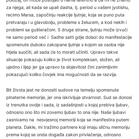
za njega, ali kada se upali dasha, tj. period u vašem jyotishu,
recimo Marsa, započinju reakcije ljutnje, koja se puno puta
pretvaraju i u glavobolju, probleme s želucem, a kod nekih i
problemi sa gušteračom. S druge strane, ljutnju može izvući
ne samo period već i Sadhe satti gdje dolazi do manifestacije
spomenute duboko zakopane ljutnje s kojom se osoba nije
htjela suočiti, ali sada će to morati učiniti. Upravo takve
situacije pokazuju koliko je život kompleksan, složen, ali
ujedno i lijep jer ga upravo ta slojevitost čini zanimljivim
pokazujući koliko čovjek ima mogućnosti da se razvija.
Bit života jest ne donositi sudove na temelju spomenute
plnaterne memorije, jer ona iskrivljuje stvarnost. Sud se donosi
iz trenutka ovdje i sada, iz sadašnjosti u kojoj prebiva ljubav,
odnosno ono što mi zovemo ljubav to ona nije. Naše ljubavi
zasnivamo na nesvjesnoj memoriji koja se manifestira putem
planeta. Dakle, mi tražimo partnere koji imaju sličnu memoriju
prema kojoj se onda događa zakon privlačenja, odnosno