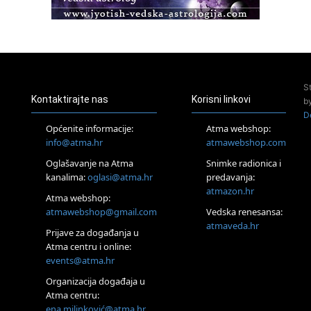
Pula
Access Energetski Facelift®
24.08.
Zagreb
Pjesma srca / Zagreb
Online
S
Tečaj Višeg Vodstva, razvijanja intuicije i Akaša zapisa
Kontaktirajte nas
Korisni linkovi
b
25.08.
D
Online
Općenite informacije:
Atma webshop:
Upisi u program Profesionalni hipnoterapeut — nova
info@atma.hr
atmawebshop.com
generacija kreće 25.08. 2026.
26.08.
Oglašavanje na Atma
Snimke radionica i
Online
kanalima:
oglasi@atma.hr
predavanja:
Postanite Nositelj Vibracije Nove Zemlje
atmazon.hr
Atma webshop:
Škola BaZi – put prema dubljem razumijevanju sebe
atmawebshop@gmail.com
Vedska renesansa:
27.08.
atmaveda.hr
Visoko
Prijave za događanja u
Alemka Dauskardt – Jednodnevna radionica sistemskih
Atma centru i online:
konstelacija
events@atma.hr
28.08.
Organizacija događaja u
Online
Atma centru:
SPAVAJ… Priče za lakšu noć
ena.milinković@atma.hr