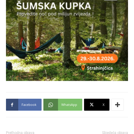
Facebook
WhatsApp
X
Prethodna objava
Slijedeća objava