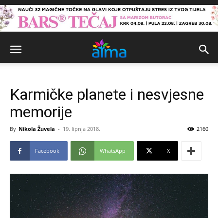
Karmičke planete i nesvjesne
memorije
By
Nikola Žuvela
-
19. lipnja 2018.
2160
Facebook
WhatsApp
X