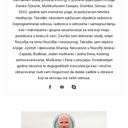
članke (Vjesnik, Multikulturalni časopis, Grombol, Sensa). Od
2002. godine sam instruktor yoge, te podučavam tehnike
meditacije. Također, vikendom održavam slijedeće radionice:
Deprogramiranje odnosa, radionice o odnosima i samopouzdanju
kao i individualna i grupna savjetovanja za one koji imaju
poteškoća u braku ili vezi. Završio sam doktorski studij, smjer
filozofija na temu filozofije i nesvjesnog. Također, sam objavio
knjige: Jyotish i djelovanje Shanija, Nesvjesno u filozofiji Istoka i
Zapada, Buđenje, Jedan muškarac i jedna žena, Katalog
samozavaravanja, Muškarac i žena u procjepu. Dvadesetpet
godina iskustva te dugogodišnjih konzulatcija kao i stručno
obrazovanje nudi vam mogućnost da dublje zađete u obrasce
koji se skrivaju iza vaših odnosa.