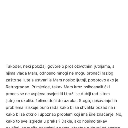
Također, neki položaji govore o prošloživotnim ljutnjama, a
njima vlada Mars, odnosno mnogi ne mogu pronači razlog
zašto se ljute a ustvari je Mars nosioc ljutnji, pogotovo ako je
Retrogradan. Primjerice, takav Mars kroz psihoanalitički
proces se ne uspjeva osvjestiti i traži se dublji rad s tom
ljutnjom ukoliko želimo doći do uzroka. Stoga, rješavanje tih
problema iziskuje puno rada kako bi se shvatila pozadina i
kako bi se otkrio i upoznao problem koji ima šire značenje. No,
kako to sve izgleda u praksi? Dakle, ako nosimo takav
položaj, on može postojati u nama latentno a da mi ne znamo