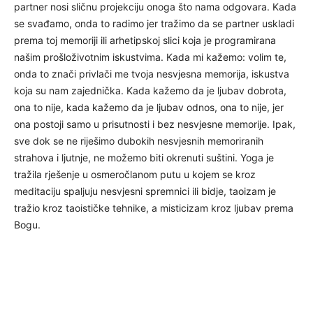
partner nosi sličnu projekciju onoga što nama odgovara. Kada
se svađamo, onda to radimo jer tražimo da se partner uskladi
prema toj memoriji ili arhetipskoj slici koja je programirana
našim prošloživotnim iskustvima. Kada mi kažemo: volim te,
onda to znači privlači me tvoja nesvjesna memorija, iskustva
koja su nam zajednička. Kada kažemo da je ljubav dobrota,
ona to nije, kada kažemo da je ljubav odnos, ona to nije, jer
ona postoji samo u prisutnosti i bez nesvjesne memorije. Ipak,
sve dok se ne riješimo dubokih nesvjesnih memoriranih
strahova i ljutnje, ne možemo biti okrenuti suštini. Yoga je
tražila rješenje u osmeročlanom putu u kojem se kroz
meditaciju spaljuju nesvjesni spremnici ili bidje, taoizam je
tražio kroz taoističke tehnike, a misticizam kroz ljubav prema
Bogu.