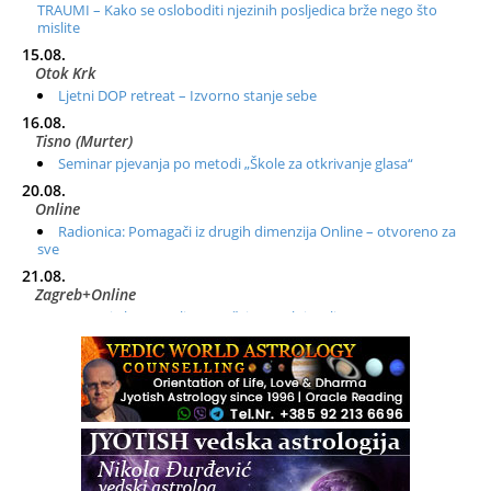
TRAUMI – Kako se osloboditi njezinih posljedica brže nego što
mislite
15.08.
Otok Krk
Ljetni DOP retreat – Izvorno stanje sebe
16.08.
Tisno (Murter)
Seminar pjevanja po metodi „Škole za otkrivanje glasa“
20.08.
Online
Radionica: Pomagači iz drugih dimenzija Online – otvoreno za
sve
21.08.
Zagreb+Online
Osnovni ThetaHealing® tečaj, Zagreb i Online
22.08.
Zagreb
Osnovna radionica za izscjeljivanje pranom (Basic Pranic
Healing course)
Pula
Access BARS®, otpusti stres
23.08.