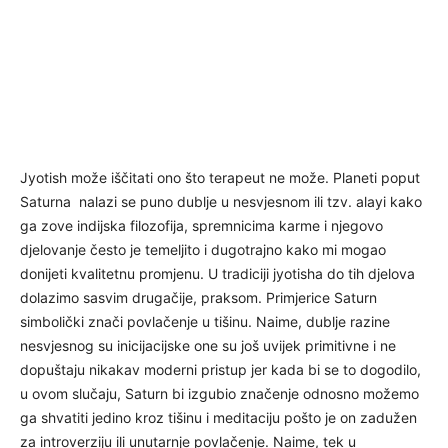
Jyotish može iščitati ono što terapeut ne može. Planeti poput
Saturna nalazi se puno dublje u nesvjesnom ili tzv. alayi kako
ga zove indijska filozofija, spremnicima karme i njegovo
djelovanje često je temeljito i dugotrajno kako mi mogao
donijeti kvalitetnu promjenu. U tradiciji jyotisha do tih djelova
dolazimo sasvim drugačije, praksom. Primjerice Saturn
simbolički znači povlačenje u tišinu. Naime, dublje razine
nesvjesnog su inicijacijske one su još uvijek primitivne i ne
dopuštaju nikakav moderni pristup jer kada bi se to dogodilo,
u ovom slučaju, Saturn bi izgubio značenje odnosno možemo
ga shvatiti jedino kroz tišinu i meditaciju pošto je on zadužen
za introverziju ili unutarnje povlačenje. Naime, tek u