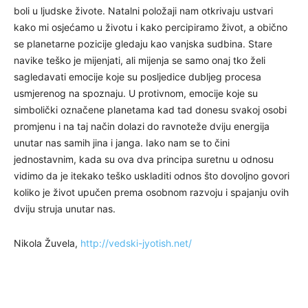
boli u ljudske živote. Natalni položaji nam otkrivaju ustvari
kako mi osjećamo u životu i kako percipiramo život, a obično
se planetarne pozicije gledaju kao vanjska sudbina. Stare
navike teško je mijenjati, ali mijenja se samo onaj tko želi
sagledavati emocije koje su posljedice dubljeg procesa
usmjerenog na spoznaju. U protivnom, emocije koje su
simbolički označene planetama kad tad donesu svakoj osobi
promjenu i na taj način dolazi do ravnoteže dviju energija
unutar nas samih jina i janga. Iako nam se to čini
jednostavnim, kada su ova dva principa suretnu u odnosu
vidimo da je itekako teško uskladiti odnos što dovoljno govori
koliko je život upučen prema osobnom razvoju i spajanju ovih
dviju struja unutar nas.
Nikola Žuvela,
http://vedski-jyotish.net/