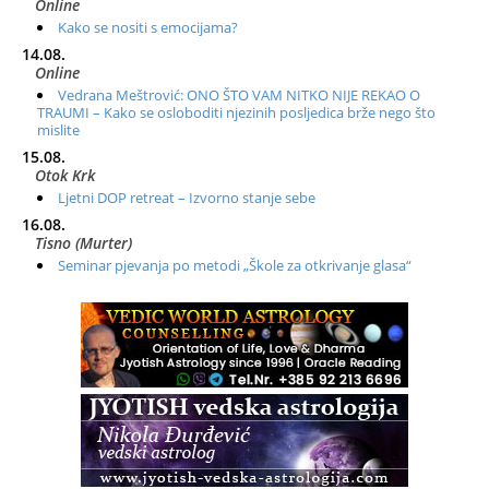
Online
Kako se nositi s emocijama?
14.08.
Online
Vedrana Meštrović: ONO ŠTO VAM NITKO NIJE REKAO O
TRAUMI – Kako se osloboditi njezinih posljedica brže nego što
mislite
15.08.
Otok Krk
Ljetni DOP retreat – Izvorno stanje sebe
16.08.
Tisno (Murter)
Seminar pjevanja po metodi „Škole za otkrivanje glasa“
20.08.
Online
Radionica: Pomagači iz drugih dimenzija Online – otvoreno za
sve
21.08.
Zagreb+Online
Osnovni ThetaHealing® tečaj, Zagreb i Online
22.08.
Pula
Access BARS®, otpusti stres