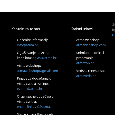
23.08.
Pula
Access Energetski Facelift®
24.08.
S
Zagreb
Kontaktirajte nas
Korisni linkovi
b
Pjesma srca / Zagreb
D
Online
Općenite informacije:
Atma webshop:
Tečaj Višeg Vodstva, razvijanja intuicije i Akaša zapisa
info@atma.hr
atmawebshop.com
26.08.
Oglašavanje na Atma
Snimke radionica i
Online
kanalima:
oglasi@atma.hr
predavanja:
Postanite Nositelj Vibracije Nove Zemlje
atmazon.hr
27.08.
Atma webshop:
Visoko
atmawebshop@gmail.com
Vedska renesansa:
Alemka Dauskardt – Jednodnevna radionica sistemskih
atmaveda.hr
Prijave za događanja u
konstelacija
Atma centru i online:
29.08.
events@atma.hr
Zagreb
HOD PO ŽERAVICI – Seminar koji mijenja tijelo, duh i um
Organizacija događaja u
SoulFest – Festival glazbe, mudrosti i zajedništva
Atma centru:
30.08.
ena.milinković@atma.hr
Zagreb
Slanje knjiga Bhagavad-
Access BARS® edukacija otpusti stres