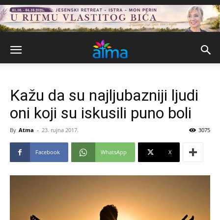
Kažu da su najljubazniji ljudi
oni koji su iskusili puno boli
By
Atma
-
23. rujna 2017.
3075
Facebook
WhatsApp
X