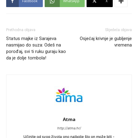
Facebook
WhatsApp
X
Prethodna objava
Slijedeća objava
Status majke iz Sarajeva
Osjećaj krivnje je gubljenje
nasmijao do suza: Odeš na
vremena
porođaj, svi ti ruku guraju kao
da je dolje tombola!
Atma
http://atma.hr/
Učinite od svog života ono najbolje što on može biti -