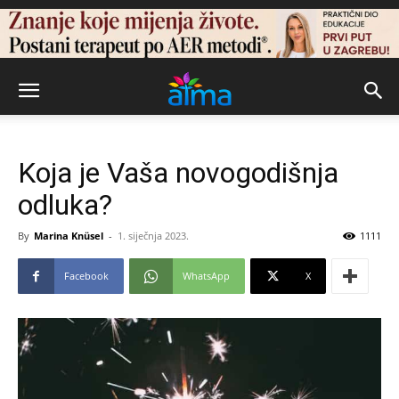
Koja je Vaša novogodišnja
odluka?
By
Marina Knüsel
-
1. siječnja 2023.
1111
Facebook
WhatsApp
X