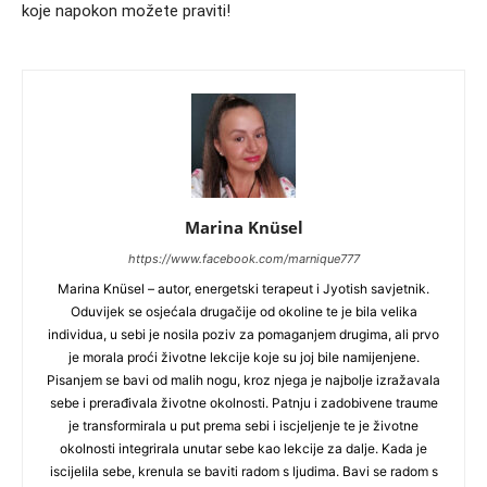
koje napokon možete praviti!
Marina Knüsel
https://www.facebook.com/marnique777
Marina Knüsel – autor, energetski terapeut i Jyotish savjetnik.
Oduvijek se osjećala drugačije od okoline te je bila velika
individua, u sebi je nosila poziv za pomaganjem drugima, ali prvo
je morala proći životne lekcije koje su joj bile namijenjene.
Pisanjem se bavi od malih nogu, kroz njega je najbolje izražavala
sebe i prerađivala životne okolnosti. Patnju i zadobivene traume
je transformirala u put prema sebi i iscjeljenje te je životne
okolnosti integrirala unutar sebe kao lekcije za dalje. Kada je
iscijelila sebe, krenula se baviti radom s ljudima. Bavi se radom s