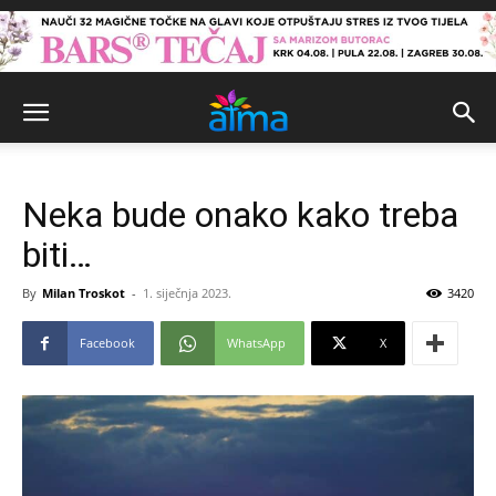
Neka bude onako kako treba
biti…
By
Milan Troskot
-
1. siječnja 2023.
3420
Facebook
WhatsApp
X