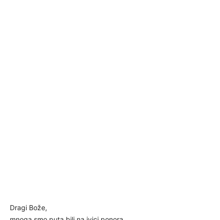
Dragi Bože,
mnoga smo puta bili na ivici ponora,