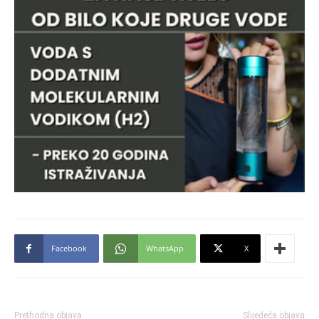
Facebook
WhatsApp
X
Prethodna objava
Slijedeća objava