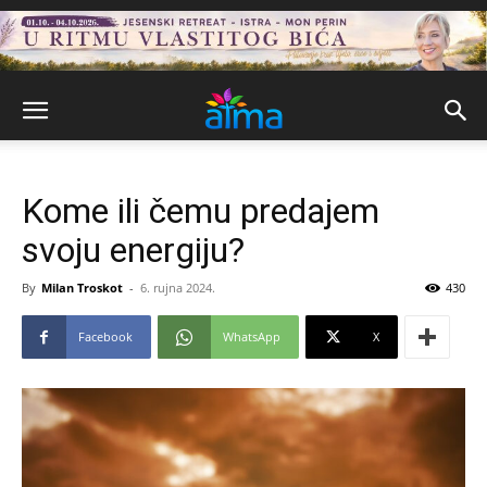
Kome ili čemu predajem
svoju energiju?
By
Milan Troskot
-
6. rujna 2024.
430
Facebook
WhatsApp
X