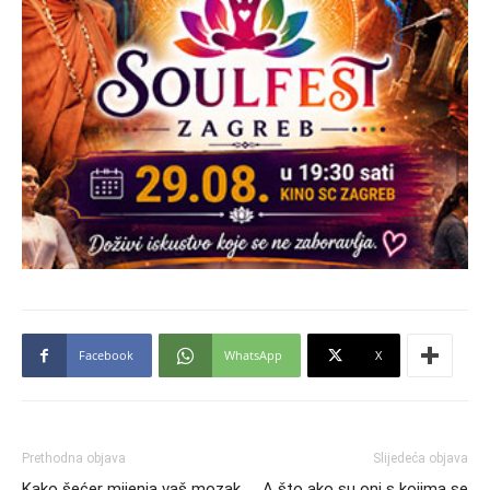
Facebook
WhatsApp
X
Prethodna objava
Slijedeća objava
Kako šećer mijenja vaš mozak
A što ako su oni s kojima se