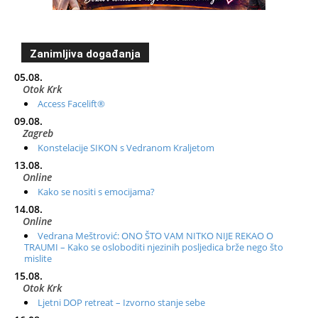
Zanimljiva događanja
05.08.
Otok Krk
Access Facelift®
09.08.
Zagreb
Konstelacije SIKON s Vedranom Kraljetom
13.08.
Online
Kako se nositi s emocijama?
14.08.
Online
Vedrana Meštrović: ONO ŠTO VAM NITKO NIJE REKAO O
TRAUMI – Kako se osloboditi njezinih posljedica brže nego što
mislite
15.08.
Otok Krk
Ljetni DOP retreat – Izvorno stanje sebe