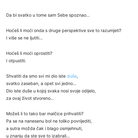
Da bi svatko u tome sam Sebe spoznao…
Hoćeš li moći onda s druge perspektive sve to razumjeti?
I više se ne ljutiti…
Hoćeš li moći oprostiti?
I otpustiti.
Shvatiti da smo svi mi dio iste
duše
,
svatko zaseban, a opet svi jedno…
Dio iste duše u kojoj svaka nosi svoje odijelo,
za ovaj život stvoreno…
Možeš li to tako bar malčice prihvatiti?
Pa se na nanesenu bol ne toliko povrijediti,
a sutra možda čak i blago osmjehnuti,
u znanju da ste sve to izabrali…