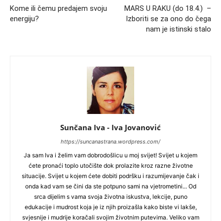
Kome ili čemu predajem svoju
MARS U RAKU (do 18.4.) –
energiju?
Izboriti se za ono do čega
nam je istinski stalo
Sunčana Iva - Iva Jovanović
https://suncanastrana.wordpress.com/
Ja sam Iva i želim vam dobrodošlicu u moj svijet! Svijet u kojem
ćete pronaći toplo utočište dok prolazite kroz razne životne
situacije. Svijet u kojem ćete dobiti podršku i razumijevanje čak i
onda kad vam se čini da ste potpuno sami na vjetrometini... Od
srca dijelim s vama svoja životna iskustva, lekcije, puno
edukacije i mudrost koja je iz njih proizašla kako biste vi lakše,
svjesnije i mudrije koračali svojim životnim putevima. Veliko vam