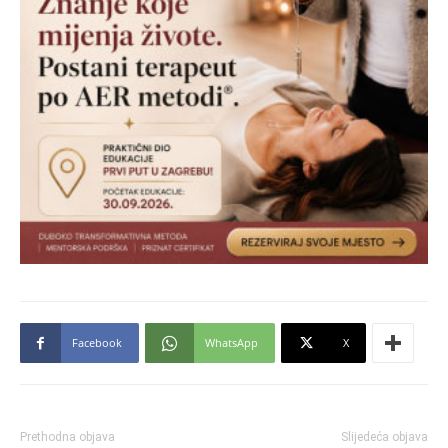
Facebook
WhatsApp
X
Prethodna objava
Slijedeća objava