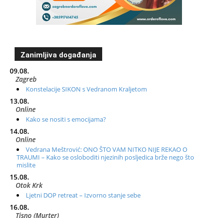
Zanimljiva događanja
09.08.
Zagreb
Konstelacije SIKON s Vedranom Kraljetom
13.08.
Online
Kako se nositi s emocijama?
14.08.
Online
Vedrana Meštrović: ONO ŠTO VAM NITKO NIJE REKAO O
TRAUMI – Kako se osloboditi njezinih posljedica brže nego što
mislite
15.08.
Otok Krk
Ljetni DOP retreat – Izvorno stanje sebe
16.08.
Tisno (Murter)