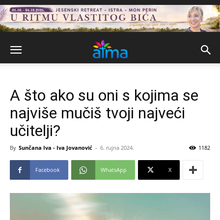
A što ako su oni s kojima se
najviše mučiš tvoji najveći
učitelji?
By
Sunčana Iva - Iva Jovanović
-
6. rujna 2024.
1182
Facebook
WhatsApp
X