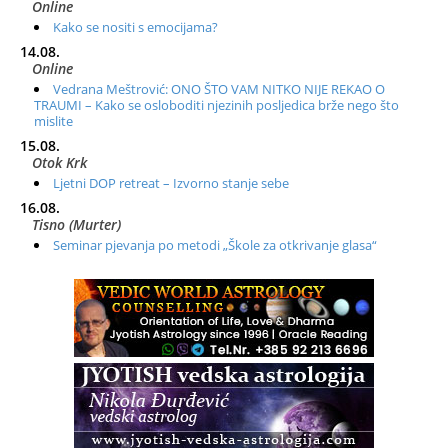
Online
Kako se nositi s emocijama?
14.08.
Online
Vedrana Meštrović: ONO ŠTO VAM NITKO NIJE REKAO O
TRAUMI – Kako se osloboditi njezinih posljedica brže nego što
mislite
15.08.
Otok Krk
Ljetni DOP retreat – Izvorno stanje sebe
16.08.
Tisno (Murter)
Seminar pjevanja po metodi „Škole za otkrivanje glasa“
20.08.
Online
Radionica: Pomagači iz drugih dimenzija Online – otvoreno za
sve
21.08.
Zagreb+Online
Osnovni ThetaHealing® tečaj, Zagreb i Online
22.08.
Pula
Access BARS®, otpusti stres