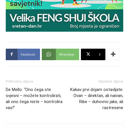
Facebook
WhatsApp
X
Prethodna objava
Slijedeća objava
De Mello: “Ono čega ste
Kakav prvi dojam ostavljate:
svjesni – možete kontrolirati,
Ovan – direktan, ali naivan,
ali ono čega niste – kontrolira
Ribe – duhovno jake, ali
vas!”
rastresene