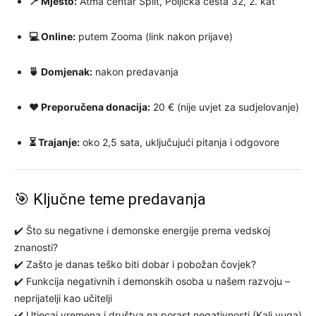
📍 Mjesto:
Atma centar Split, Poljička cesta 32, 2. kat
💻 Online:
putem Zooma (link nakon prijave)
🍵 Domjenak:
nakon predavanja
❤️ Preporučena donacija:
20 € (nije uvjet za sudjelovanje)
⏳ Trajanje:
oko 2,5 sata, uključujući pitanja i odgovore
🎯 Ključne teme predavanja
✔️ Što su negativne i demonske energije prema vedskoj
znanosti?
✔️ Zašto je danas teško biti dobar i pobožan čovjek?
✔️ Funkcija negativnih i demonskih osoba u našem razvoju –
neprijatelji kao učitelji
✔️ Utjecaj vremena i društva na porast negativnosti (Kali yuga)