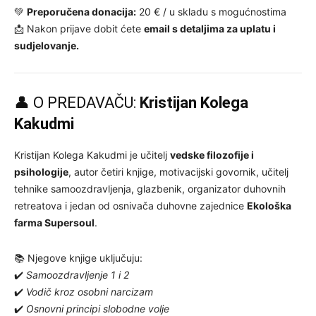
💚
Preporučena donacija:
20 € / u skladu s mogućnostima
📩 Nakon prijave dobit ćete
email s detaljima za uplatu i
sudjelovanje.
👤 O PREDAVAČU:
Kristijan Kolega
Kakudmi
Kristijan Kolega Kakudmi je učitelj
vedske filozofije i
psihologije
, autor četiri knjige, motivacijski govornik, učitelj
tehnike samoozdravljenja, glazbenik, organizator duhovnih
retreatova i jedan od osnivača duhovne zajednice
Ekološka
farma Supersoul
.
📚 Njegove knjige uključuju:
✔️
Samoozdravljenje 1 i 2
✔️
Vodič kroz osobni narcizam
✔️
Osnovni principi slobodne volje