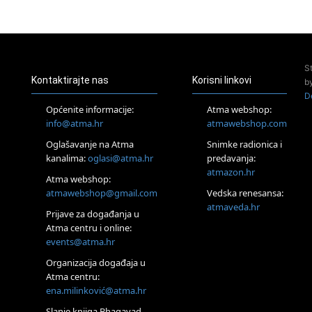
23.08.
Pula
Access Energetski Facelift®
24.08.
S
Zagreb
Kontaktirajte nas
Korisni linkovi
b
Pjesma srca / Zagreb
D
Online
Općenite informacije:
Atma webshop:
Tečaj Višeg Vodstva, razvijanja intuicije i Akaša zapisa
info@atma.hr
atmawebshop.com
26.08.
Oglašavanje na Atma
Snimke radionica i
Online
kanalima:
oglasi@atma.hr
predavanja:
Postanite Nositelj Vibracije Nove Zemlje
atmazon.hr
27.08.
Atma webshop:
Visoko
atmawebshop@gmail.com
Vedska renesansa:
Alemka Dauskardt – Jednodnevna radionica sistemskih
atmaveda.hr
Prijave za događanja u
konstelacija
Atma centru i online:
29.08.
events@atma.hr
Zagreb
HOD PO ŽERAVICI – Seminar koji mijenja tijelo, duh i um
Organizacija događaja u
SoulFest – Festival glazbe, mudrosti i zajedništva
Atma centru:
30.08.
ena.milinković@atma.hr
Zagreb
Slanje knjiga Bhagavad-
Access BARS® edukacija otpusti stres