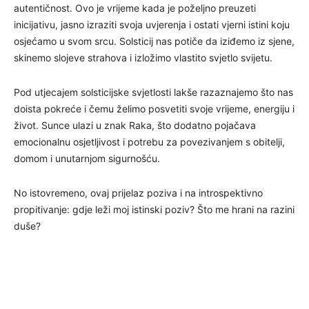
autentičnost. Ovo je vrijeme kada je poželjno preuzeti
inicijativu, jasno izraziti svoja uvjerenja i ostati vjerni istini koju
osjećamo u svom srcu. Solsticij nas potiče da iziđemo iz sjene,
skinemo slojeve strahova i izložimo vlastito svjetlo svijetu.
Pod utjecajem solsticijske svjetlosti lakše razaznajemo što nas
doista pokreće i čemu želimo posvetiti svoje vrijeme, energiju i
život. Sunce ulazi u znak Raka, što dodatno pojačava
emocionalnu osjetljivost i potrebu za povezivanjem s obitelji,
domom i unutarnjom sigurnošću.
No istovremeno, ovaj prijelaz poziva i na introspektivno
propitivanje: gdje leži moj istinski poziv? Što me hrani na razini
duše?