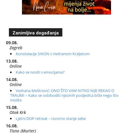
Zanimljiva događanja
09.08.
Zagreb
Konstelacije SIKON s Vedranom Kraljetom
13.08.
Online
Kako se nositi s emocijama?
14.08.
Online
Vedrana Meštrović: ONO ŠTO VAM NITKO NIJE REKAO O
TRAUMI – Kako se osloboditi njezinih posljedica brže nego što
mislite
15.08.
Otok Krk
Ljetni DOP retreat – Izvorno stanje sebe
16.08.
Tisno (Murter)