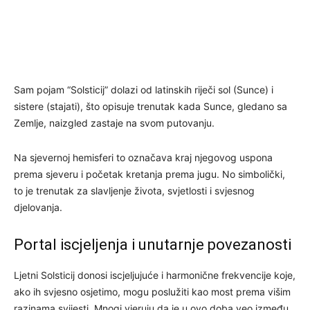
Sam pojam “Solsticij” dolazi od latinskih riječi sol (Sunce) i
sistere (stajati), što opisuje trenutak kada Sunce, gledano sa
Zemlje, naizgled zastaje na svom putovanju.
Na sjevernoj hemisferi to označava kraj njegovog uspona
prema sjeveru i početak kretanja prema jugu. No simbolički,
to je trenutak za slavljenje života, svjetlosti i svjesnog
djelovanja.
Portal iscjeljenja i unutarnje povezanosti
Ljetni Solsticij donosi iscjeljujuće i harmonične frekvencije koje,
ako ih svjesno osjetimo, mogu poslužiti kao most prema višim
razinama svijesti. Mnogi vjeruju da je u ovo doba veo između