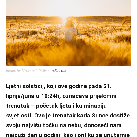
Image by Kireyonok_Yuliya
on Freepik
Ljetni solsticij, koji ove godine pada 21.
lipnja/juna u 10:24h, označava prijelomni
trenutak – početak ljeta i kulminaciju
svjetlosti. Ovo je trenutak kada Sunce dostiže
svoju najvišu točku na nebu, donoseći nam
najduži dan u godini, kao i priliku za unutarnje