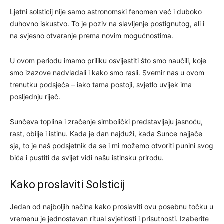
Ljetni solsticij nije samo astronomski fenomen već i duboko
duhovno iskustvo. To je poziv na slavljenje postignutog, ali i
na svjesno otvaranje prema novim mogućnostima.
U ovom periodu imamo priliku osvijestiti što smo naučili, koje
smo izazove nadvladali i kako smo rasli. Svemir nas u ovom
trenutku podsjeća – iako tama postoji, svjetlo uvijek ima
posljednju riječ.
Sunčeva toplina i zračenje simbolički predstavljaju jasnoću,
rast, obilje i istinu. Kada je dan najduži, kada Sunce najjače
sja, to je naš podsjetnik da se i mi možemo otvoriti punini svog
bića i pustiti da svijet vidi našu istinsku prirodu.
Kako proslaviti Solsticij
Jedan od najboljih načina kako proslaviti ovu posebnu točku u
vremenu je jednostavan ritual svjetlosti i prisutnosti. Izaberite