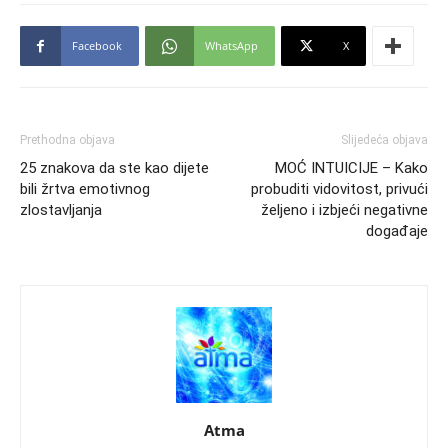
Facebook
WhatsApp
X
Prethodna objava
Slijedeća objava
25 znakova da ste kao dijete
MOĆ INTUICIJE – Kako
bili žrtva emotivnog
probuditi vidovitost, privući
zlostavljanja
željeno i izbjeći negativne
događaje
Atma