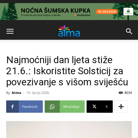
Najmoćniji dan ljeta stiže
21.6.: Iskoristite Solsticij za
povezivanje s višom sviješću
By
Atma
-
19. lipnja 2026.
8034
Facebook
WhatsApp
X