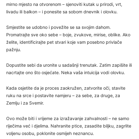
mirno mjesto na otvorenom – sjenoviti kutak u prirodi, vrt,
livadu ili balkon – i ponesite sa sobom dnevnik i olovku.
Smjestite se udobno i povežite se sa svojim dahom.
Promatrajte sve oko sebe – boje, zvukove, mirise, oblike. Ako
želite, identificirajte pet stvari koje vam posebno privlače
pažnju.
Dopustite sebi da uronite u sadašnji trenutak. Zatim zapišite ili
nacrtajte ono što osjećate. Neka vaša intuicija vodi olovku.
Kada osjetite da je proces zaokružen, zatvorite oči, stavite
ruku na srce i postavite namjeru – za sebe, za druge, za
Zemlju i za Svemir.
Ovo može biti i vrijeme za izražavanje zahvalnosti – ne samo
riječima već i djelima. Nahranite ptice, zasadite biljku, zagrlite
voljenu osobu, poklonite osmijeh neznancu.