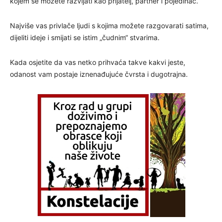
kojem se možete razvijati kao prijatelj, partner i pojedinac.
Najviše vas privlače ljudi s kojima možete razgovarati satima,
dijeliti ideje i smijati se istim „čudnim“ stvarima.
Kada osjetite da vas netko prihvaća takve kakvi jeste,
odanost vam postaje iznenađujuće čvrsta i dugotrajna.