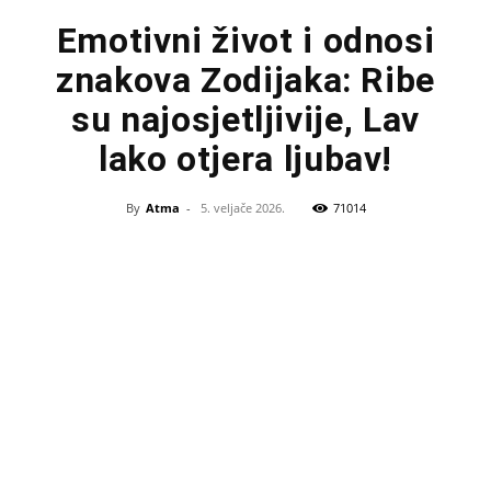
Emotivni život i odnosi
znakova Zodijaka: Ribe
su najosjetljivije, Lav
lako otjera ljubav!
By
Atma
-
5. veljače 2026.
71014