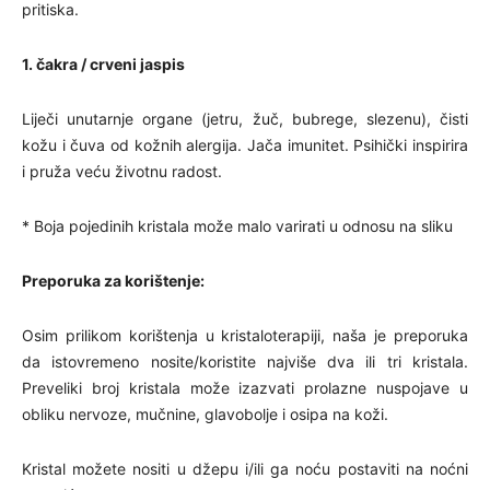
pritiska.
1. čakra / crveni jaspis
Liječi unutarnje organe (jetru, žuč, bubrege, slezenu), čisti
kožu i čuva od kožnih alergija. Jača imunitet. Psihički inspirira
i pruža veću životnu radost.
* Boja pojedinih kristala može malo varirati u odnosu na sliku
Preporuka za korištenje:
Osim prilikom korištenja u kristaloterapiji, naša je preporuka
da istovremeno nosite/koristite najviše dva ili tri kristala.
Preveliki broj kristala može izazvati prolazne nuspojave u
obliku nervoze, mučnine, glavobolje i osipa na koži.
Kristal možete nositi u džepu i/ili ga noću postaviti na noćni