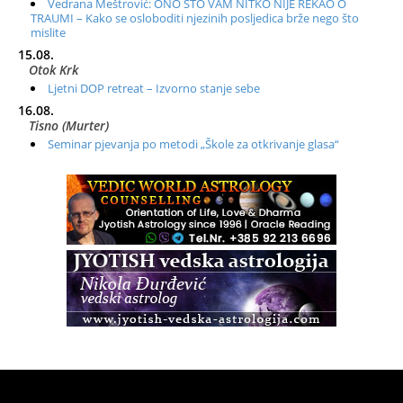
Vedrana Meštrović: ONO ŠTO VAM NITKO NIJE REKAO O
TRAUMI – Kako se osloboditi njezinih posljedica brže nego što
mislite
15.08.
Otok Krk
Ljetni DOP retreat – Izvorno stanje sebe
16.08.
Tisno (Murter)
Seminar pjevanja po metodi „Škole za otkrivanje glasa“
20.08.
Online
Radionica: Pomagači iz drugih dimenzija Online – otvoreno za
sve
21.08.
Zagreb+Online
Osnovni ThetaHealing® tečaj, Zagreb i Online
22.08.
Pula
Access BARS®, otpusti stres
23.08.
Pula
Access Energetski Facelift®