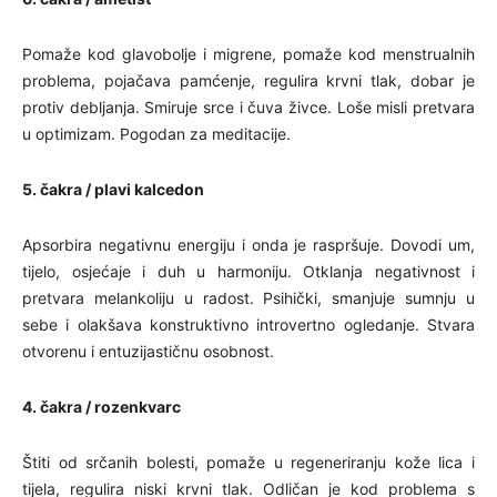
Pomaže kod glavobolje i migrene, pomaže kod menstrualnih
problema, pojačava pamćenje, regulira krvni tlak, dobar je
protiv debljanja. Smiruje srce i čuva živce. Loše misli pretvara
u optimizam. Pogodan za meditacije.
5. čakra / plavi kalcedon
Apsorbira negativnu energiju i onda je raspršuje. Dovodi um,
tijelo, osjećaje i duh u harmoniju. Otklanja negativnost i
pretvara melankoliju u radost. Psihički, smanjuje sumnju u
sebe i olakšava konstruktivno introvertno ogledanje. Stvara
otvorenu i entuzijastičnu osobnost.
4. čakra / rozenkvarc
Štiti od srčanih bolesti, pomaže u regeneriranju kože lica i
tijela, regulira niski krvni tlak. Odličan je kod problema s