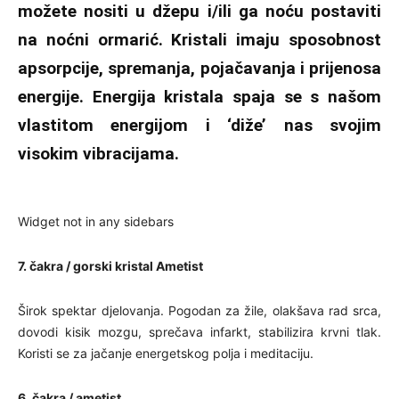
možete nositi u džepu i/ili ga noću postaviti
na noćni ormarić. Kristali imaju sposobnost
apsorpcije, spremanja, pojačavanja i prijenosa
energije. Energija kristala spaja se s našom
vlastitom energijom i ‘diže’ nas svojim
visokim vibracijama.
Widget not in any sidebars
7. čakra / gorski kristal Ametist
Širok spektar djelovanja. Pogodan za žile, olakšava rad srca,
dovodi kisik mozgu, sprečava infarkt, stabilizira krvni tlak.
Koristi se za jačanje energetskog polja i meditaciju.
6. čakra / ametist