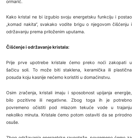
ormarić.
Kako kristal ne bi izgubio svoju energetsku funkciju i postao
„komad nakita“, svakako vodite brigu o njegovom čišćenju i
održavanju prema priloženim uputama.
Čišćenje i održavanje kristala:
Prije prve upotrebe kristale ćemo preko noći zakopati u
šačicu soli. To može biti staklena, keramička ili plastična
posuda koju kasnije nećemo koristiti u domaćinstvu.
Osim zračenja, kristali imaju i sposobnost upijanja energije,
bilo pozitivne ili negativne. Zbog toga ih je potrebno
povremeno očistiti pod mlazom tekuće vode u trajanju
nekoliko minuta. Kristale ćemo potom ostaviti da se prirodno
osuše.
Zbog održavanja energetske ravnoteže, povremeno ćemo za