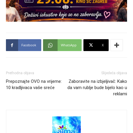
Facebook
WhatsApp
X
Prethodna objava
Slijedeća objava
Prepoznajte OVO na vrijeme:
Zaboravite na izbjeljivač: Kako
10 kradljivaca vaše sreće
da vam rublje bude bijelo kao u
reklami