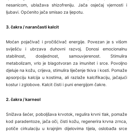
nesanicom, ublažava shizofreniju. Jača osjećaj vjernosti i
ljubavi. Općenito jača smisao za ljepotu.
3. čakra / narančasti kalcit
Moćan pojačivač i pročišćivač energije. Povezan je s višom
sviješću i ubrzava duhovni razvoj. Donosi emocionalnu
stabilnost, dosljednost, samouvjerenost. Stimulira
metabolizam, vrlo je blagotvoran za imunitet i srce. Povoljno
djeluje na kožu, crijeva, stimulira liječenje tkiva i kosti. Pomaže
apsorpciju kalcija u kostima, ali razlaže kalcifikaciju, jačajući
kostur i zglobove. Kalcit čisti i puni energijom čakre.
2. čakra / karneol
Snižava šećer, poboljšava krvotok, regulira krvni tlak, pomaže
kod paradentoze, jača oči, čisti kožu, regenerira krvna zrnca,
potiče cirkulaciju u krajnjim dijelovima tijela, oslobađa srce