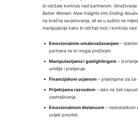
bi održale kontrolu nad partnerom. Istraživanja 
Batter Women: New Insights into Ending Abusiv
na bračna savjetovanja, ali se u suštini ne mije
manipulacije kako bi održali moć i kontrolu nad
Emocionalnim omalovažavanjem
– stalnim
partnera ne bi mogla preživjeti.
Manipulacijama i gaslightingom
– izvrtanj
umišlja i pretjeruje.
Financijskom ucjenom
– prijetnjama da će 
Prijetnjama razvodom
– iako ne želi napust
zastrašivanja.
Emocionalnom distancom
– nedostatkom em
uvijek prioritet.