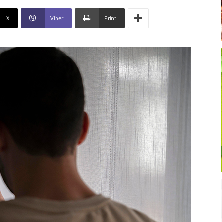
X
Viber
Print