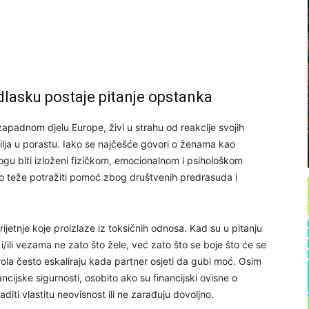
dlasku postaje pitanje opstanka
apadnom djelu Europe, živi u strahu od reakcije svojih
silja u porastu. Iako se najčešće govori o ženama kao
ogu biti izloženi fizičkom, emocionalnom i psihološkom
sto teže potražiti pomoć zbog društvenih predrasuda i
rijetnje koje proizlaze iz toksičnih odnosa. Kad su u pitanju
/ili vezama ne zato što žele, već zato što se boje što će se
ntrola često eskaliraju kada partner osjeti da gubi moć. Osim
cijske sigurnosti, osobito ako su financijski ovisne o
raditi vlastitu neovisnost ili ne zarađuju dovoljno.