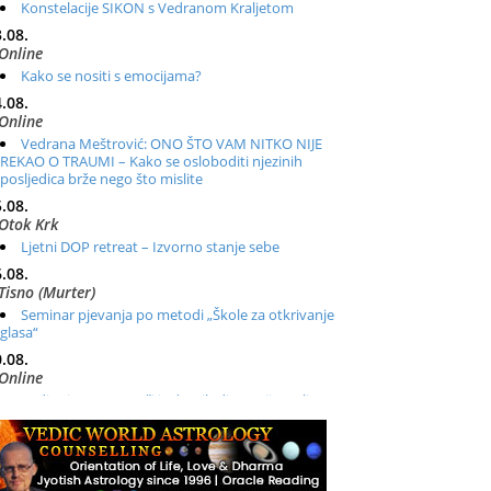
Konstelacije SIKON s Vedranom Kraljetom
.08.
Online
Kako se nositi s emocijama?
.08.
Online
Vedrana Meštrović: ONO ŠTO VAM NITKO NIJE
REKAO O TRAUMI – Kako se osloboditi njezinih
posljedica brže nego što mislite
.08.
Otok Krk
Ljetni DOP retreat – Izvorno stanje sebe
.08.
Tisno (Murter)
Seminar pjevanja po metodi „Škole za otkrivanje
glasa“
.08.
Online
Radionica: Pomagači iz drugih dimenzija Online –
otvoreno za sve
.08.
Zagreb+Online
Osnovni ThetaHealing® tečaj, Zagreb i Online