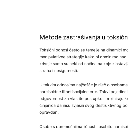
Metode zastrašivanja u toksič
Toksični odnosi često se temelje na dinamici moći
manipulativne strategije kako bi dominirao nad
krivnje samo su neki od načina na koje zlostavlj
straha i nesigurnosti.
U takvim odnosima najčešće je riječ o osobama 
narcisoidne ili antisocijalne crte. Takvi pojedi
odgovornost za vlastite postupke i projiciraju k
činjenica da nisu svjesni svog destruktivnog pon
opravdani.
Osobe s poremećajima ličnosti, osobito narcisoid