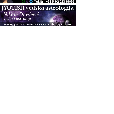
.08.
Zagreb
Osnovna radionica za izscjeljivanje pranom (Basic
Pranic Healing course)
Pula
Access BARS®, otpusti stres
.08.
Pula
Access Energetski Facelift®
.08.
Zagreb
Pjesma srca / Zagreb
Online
Tečaj Višeg Vodstva, razvijanja intuicije i Akaša
zapisa
.08.
Online
Upisi u program Profesionalni hipnoterapeut —
nova generacija kreće 25.08. 2026.
.08.
Online
Postanite Nositelj Vibracije Nove Zemlje