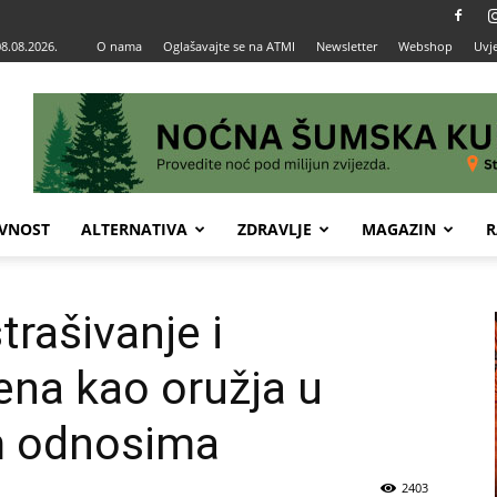
08.08.2026.
O nama
Oglašavajte se na ATMI
Newsletter
Webshop
Uvje
VNOST
ALTERNATIVA
ZDRAVLJE
MAGAZIN
R
trašivanje i
ena kao oružja u
m odnosima
2403