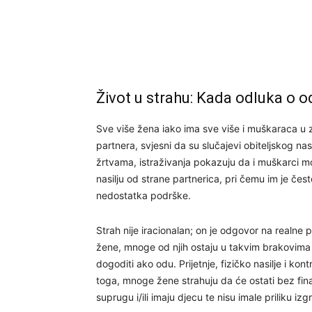
Život u strahu: Kada odluka o o
Sve više žena iako ima sve više i muškaraca u z
partnera, svjesni da su slučajevi obiteljskog na
žrtvama, istraživanja pokazuju da i muškarci m
nasilju od strane partnerica, pri čemu im je če
nedostatka podrške.
Strah nije iracionalan; on je odgovor na realne p
žene, mnoge od njih ostaju u takvim brakovima i
dogoditi ako odu. Prijetnje, fizičko nasilje i ko
toga, mnoge žene strahuju da će ostati bez finan
suprugu i/ili imaju djecu te nisu imale priliku izg