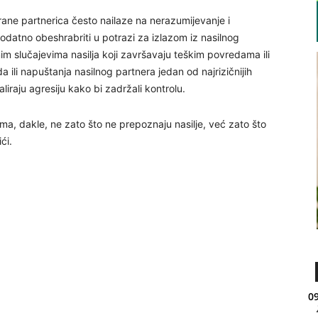
trane partnerica često nailaze na nerazumijevanje i
dodatno obeshrabriti u potrazi za izlazom iz nasilnog
m slučajevima nasilja koji završavaju teškim povredama ili
a ili napuštanja nasilnog partnera jedan od najrizičnijih
aliraju agresiju kako bi zadržali kontrolu.
a, dakle, ne zato što ne prepoznaju nasilje, već zato što
ći.
09