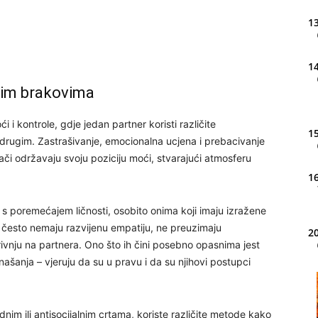
13
14
nim brakovima
 i kontrole, gdje jedan partner koristi različite
15
 drugim. Zastrašivanje, emocionalna ucjena i prebacivanje
ači održavaju svoju poziciju moći, stvarajući atmosferu
16
s poremećajem ličnosti, osobito onima koji imaju izražene
nci često nemaju razvijenu empatiju, ne preuzimaju
20
rivnju na partnera. Ono što ih čini posebno opasnima jest
ašanja – vjeruju da su u pravu i da su njihovi postupci
21
nim ili antisocijalnim crtama, koriste različite metode kako