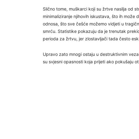
Slično tome, muškarci koji su žrtve nasilja od s
minimaliziranje njihovih iskustava, što ih može 
odnosa, što sve češće možemo vidjeti u tragični
smrću. Statistike pokazuju da je trenutak prekid
perioda za žrtvu, jer zlostavljači tada često esk
Upravo zato mnogi ostaju u destruktivnim vezam
su svjesni opasnosti koja prijeti ako pokušaju oti