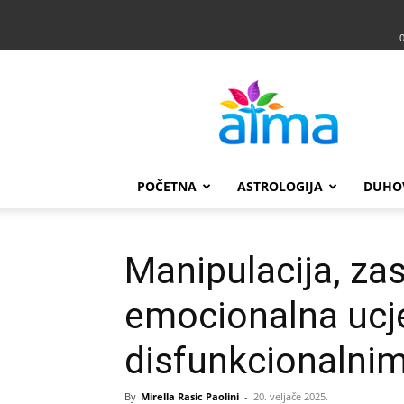
Atma
POČETNA
ASTROLOGIJA
DUHO
Manipulacija, zas
emocionalna ucj
disfunkcionalni
By
Mirella Rasic Paolini
-
20. veljače 2025.