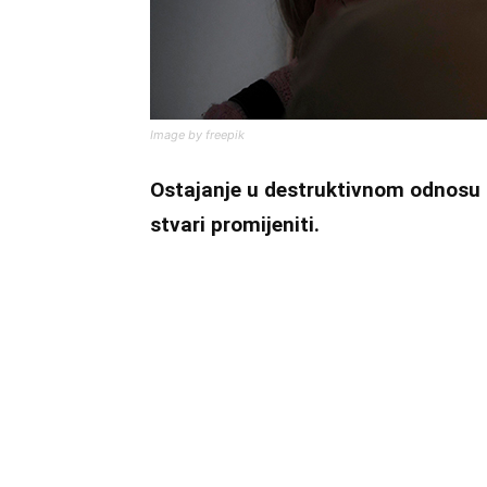
Image by freepik
Ostajanje u destruktivnom odnosu n
stvari promijeniti.