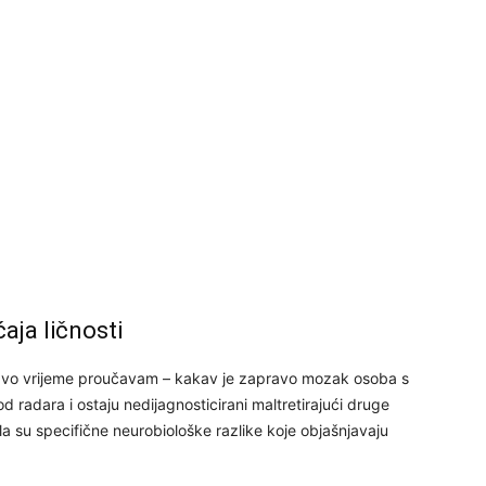
27
29
30
ja ličnosti
tavo vrijeme proučavam – kakav je zapravo mozak osoba s
31
d radara i ostaju nedijagnosticirani maltretirajući druge
la su specifične neurobiološke razlike koje objašnjavaju
28