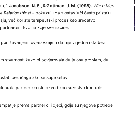
(ref.
Jacobson, N. S., & Gottman, J. M. (1998).
When Men
22
e Relationships
)
–
pokazuju da zlostavljači često pristaju
njaju, već koriste terapeutski proces kao sredstvo
 partnerom. Evo na koje sve načine:
 ponižavanjem, uvjeravanjem da nije vrijedna i da bez
23
em stvarnosti kako bi povjerovala da je ona problem, da
24
ostati bez ičega ako se suprotstavi.
iti brak, partner koristi razvod kao sredstvo kontrole i
25
patije prema partnerici i djeci, gdje su njegove potrebe
26