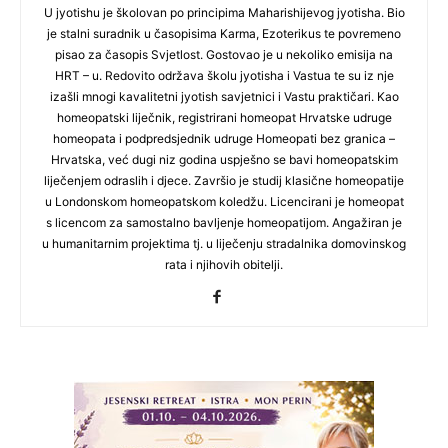
U jyotishu je školovan po principima Maharishijevog jyotisha. Bio
je stalni suradnik u časopisima Karma, Ezoterikus te povremeno
pisao za časopis Svjetlost. Gostovao je u nekoliko emisija na
HRT – u. Redovito održava školu jyotisha i Vastua te su iz nje
izašli mnogi kavalitetni jyotish savjetnici i Vastu praktičari. Kao
homeopatski liječnik, registrirani homeopat Hrvatske udruge
homeopata i podpredsjednik udruge Homeopati bez granica –
Hrvatska, već dugi niz godina uspješno se bavi homeopatskim
liječenjem odraslih i djece. Završio je studij klasične homeopatije
u Londonskom homeopatskom koledžu. Licencirani je homeopat
s licencom za samostalno bavljenje homeopatijom. Angažiran je
u humanitarnim projektima tj. u liječenju stradalnika domovinskog
rata i njihovih obitelji.