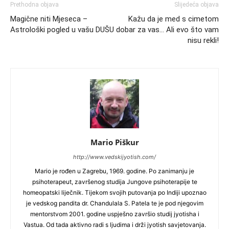
Prethodna objava
Slijedeća objava
Magične niti Mjeseca –
Kažu da je med s cimetom
Astrološki pogled u vašu DUŠU
dobar za vas… Ali evo što vam
nisu rekli!
Mario Piškur
http://www.vedskijyotish.com/
Mario je rođen u Zagrebu, 1969. godine. Po zanimanju je
psihoterapeut, završenog studija Jungove psihoterapije te
homeopatski liječnik. Tijekom svojih putovanja po Indiji upoznao
je vedskog pandita dr. Chandulala S. Patela te je pod njegovim
mentorstvom 2001. godine uspješno završio studij jyotisha i
Vastua. Od tada aktivno radi s ljudima i drži jyotish savjetovanja.