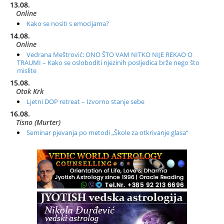
13.08.
Online
Kako se nositi s emocijama?
14.08.
Online
Vedrana Meštrović: ONO ŠTO VAM NITKO NIJE REKAO O
TRAUMI – Kako se osloboditi njezinih posljedica brže nego što
mislite
15.08.
Otok Krk
Ljetni DOP retreat – Izvorno stanje sebe
16.08.
Tisno (Murter)
Seminar pjevanja po metodi „Škole za otkrivanje glasa“
20.08.
Online
Radionica: Pomagači iz drugih dimenzija Online – otvoreno za
sve
21.08.
Zagreb+Online
Osnovni ThetaHealing® tečaj, Zagreb i Online
22.08.
Pula