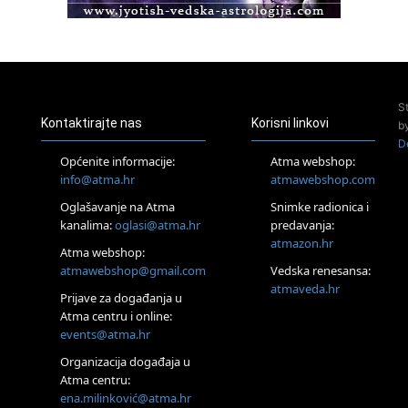
Access BARS®, otpusti stres
23.08.
Pula
Access Energetski Facelift®
24.08.
S
Zagreb
Kontaktirajte nas
Korisni linkovi
b
Pjesma srca / Zagreb
D
Online
Općenite informacije:
Atma webshop:
Tečaj Višeg Vodstva, razvijanja intuicije i Akaša zapisa
info@atma.hr
atmawebshop.com
26.08.
Oglašavanje na Atma
Snimke radionica i
Online
kanalima:
oglasi@atma.hr
predavanja:
Postanite Nositelj Vibracije Nove Zemlje
atmazon.hr
27.08.
Atma webshop:
Visoko
atmawebshop@gmail.com
Vedska renesansa:
Alemka Dauskardt – Jednodnevna radionica sistemskih
atmaveda.hr
Prijave za događanja u
konstelacija
Atma centru i online:
29.08.
events@atma.hr
Zagreb
HOD PO ŽERAVICI – Seminar koji mijenja tijelo, duh i um
Organizacija događaja u
SoulFest – Festival glazbe, mudrosti i zajedništva
Atma centru:
30.08.
ena.milinković@atma.hr
Zagreb