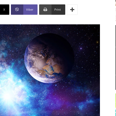
X
Viber
Print