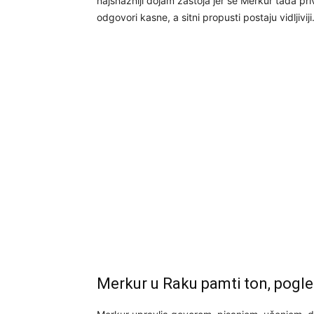
najsnažniji dojam zastoja jer se Merkur tada pr
odgovori kasne, a sitni propusti postaju vidljiviji
Merkur u Raku pamti ton, pogled