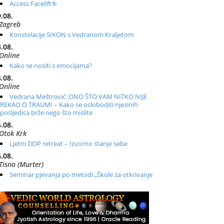
Access Facelift®
.08.
Zagreb
Konstelacije SIKON s Vedranom Kraljetom
.08.
Online
Kako se nositi s emocijama?
.08.
Online
Vedrana Meštrović: ONO ŠTO VAM NITKO NIJE
REKAO O TRAUMI – Kako se osloboditi njezinih
posljedica brže nego što mislite
.08.
Otok Krk
Ljetni DOP retreat – Izvorno stanje sebe
.08.
Tisno (Murter)
Seminar pjevanja po metodi „Škole za otkrivanje
glasa“
.08.
Online
Radionica: Pomagači iz drugih dimenzija Online –
otvoreno za sve