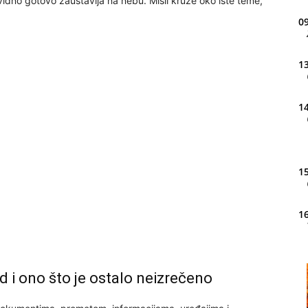
ividno gotovo zaustavlja na nebu. Misli kruže oko iste teme,
.
09
13
14
15
16
20
 i ono što je ostalo neizrečeno