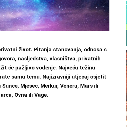
privatni život. Pitanja stanovanja, odnosa s
govora, nasljedstva, vlasništva, privatnih
ažit će pažljivo vođenje. Najveću težinu
prate samu temu. Najizravniji utjecaj osjetit
u Sunce, Mjesec, Merkur, Veneru, Mars ili
arca, Ovna ili Vage.