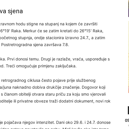
va sjena
zravnom hodu stigne na stupanj na kojem će završiti
 16°19′ Raka. Merkur će se zatim kretati do 26°15′ Raka,
početnog stupnja, ondje stacionira izravno 24.7., a zatim
 Postretrogradna sjena završava 7.8.
ska. Prvi donosi temu. Drugi je razlaže, vraća, uspoređuje s
gled. Treći omogućuje primjenu zaključaka.
 retrogradnog ciklusa često pojave prije službenog
nja/juna naknadno dobiva drukčije značenje. Dogovor koji
 članom obitelji otvara staru priču za koju smo vjerovali
oditelje ili privatne obveze traži dodatni dokument, novi rok
05
je pojačava njegov intenzitet. Dani oko 29.6. i 24.7. donose