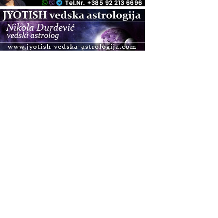
.08.
Zagreb+Online
Osnovni ThetaHealing® tečaj, Zagreb i Online
.08.
Pula
Access BARS®, otpusti stres
.08.
Pula
Access Energetski Facelift®
.08.
Zagreb
Pjesma srca / Zagreb
Online
Tečaj Višeg Vodstva, razvijanja intuicije i Akaša
zapisa
.08.
Online
Postanite Nositelj Vibracije Nove Zemlje
.08.
Visoko
Alemka Dauskardt – Jednodnevna radionica
sistemskih konstelacija