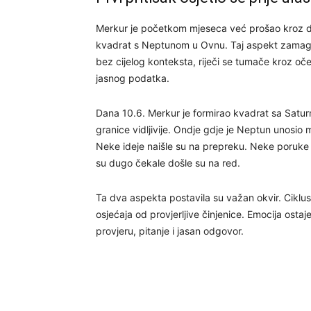
Merkur je početkom mjeseca već prošao kroz dva
kvadrat s Neptunom u Ovnu. Taj aspekt zamaglju
bez cijelog konteksta, riječi se tumače kroz o
jasnog podatka.
Dana 10.6. Merkur je formirao kvadrat sa Saturno
granice vidljivije. Ondje gdje je Neptun unosio 
Neke ideje naišle su na prepreku. Neke poruke 
su dugo čekale došle su na red.
Ta dva aspekta postavila su važan okvir. Ciklus
osjećaja od provjerljive činjenice. Emocija ostaj
provjeru, pitanje i jasan odgovor.