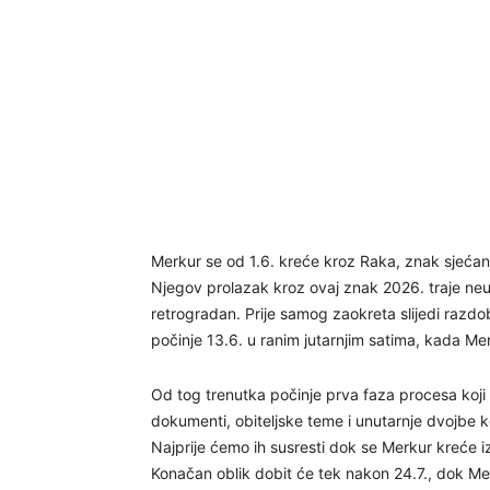
Merkur se od 1.6. kreće kroz Raka, znak sjećanja
Njegov prolazak kroz ovaj znak 2026. traje neuo
retrogradan. Prije samog zaokreta slijedi razd
počinje 13.6. u ranim jutarnjim satima, kada M
Od tog trenutka počinje prva faza procesa koji 
dokumenti, obiteljske teme i unutarnje dvojbe k
Najprije ćemo ih susresti dok se Merkur kreće i
Konačan oblik dobit će tek nakon 24.7., dok Merk