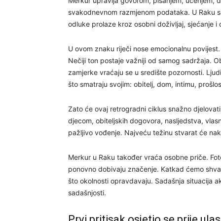
Merkur upravlja govorom, pisanjem, učenjem, 
svakodnevnom razmjenom podataka. U Raku se nj
odluke prolaze kroz osobni doživljaj, sjećanje i 
U ovom znaku riječi nose emocionalnu povijest. 
Nečiji ton postaje važniji od samog sadržaja. O
zamjerke vraćaju se u središte pozornosti. Ljud
što smatraju svojim: obitelj, dom, intimu, prošlost
Zato će ovaj retrogradni ciklus snažno djelovati 
djecom, obiteljskih dogovora, nasljedstva, vlasni
pažljivo vođenje. Najveću težinu stvarat će nak
Merkur u Raku također vraća osobne priče. Fotog
ponovno dobivaju značenje. Katkad ćemo shvati
što okolnosti opravdavaju. Sadašnja situacija akt
sadašnjosti.
Prvi pritisak osjetio se prije ula