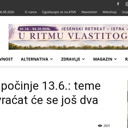
06.08.2026.
O nama
Oglašavajte se na ATMI
Newsletter
Webshop
Uvje
VNOST
ALTERNATIVA
ZDRAVLJE
MAGAZIN
R
počinje 13.6.: teme
raćat će se još dva
2831