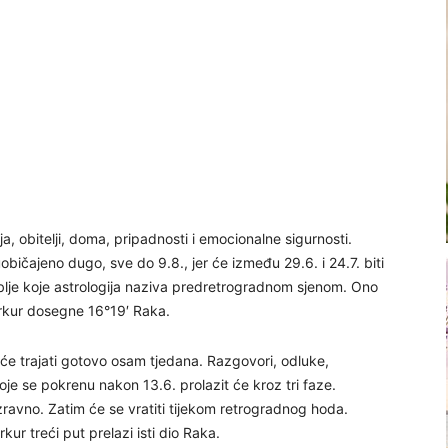
, obitelji, doma, pripadnosti i emocionalne sigurnosti.
bičajeno dugo, sve do 9.8., jer će između 29.6. i 24.7. biti
oblje koje astrologija naziva predretrogradnom sjenom. Ono
erkur dosegne 16°19′ Raka.
će trajati gotovo osam tjedana. Razgovori, odluke,
oje se pokrenu nakon 13.6. prolazit će kroz tri faze.
zravno. Zatim će se vratiti tijekom retrogradnog hoda.
ur treći put prelazi isti dio Raka.