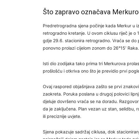
Što zapravo označava Merkuro
Predretrogradna sjena počinje kada Merkur u i
retrogradno kretanje. U ovom ciklusu riječ je o
gdje 29.6. stacionira retrogradno. Vraća se do 
ponovno prolazi cijelom zonom do 26°15′ Raka.
Isti dio zodijaka tako prima tri Merkurova prola
prošlošću i otkriva ono što je previdio prvi po
Ovaj raspored objašnjava zašto se prvi znakovi
zaokreta. Poruka poslana u drugoj polovici lip
djeluje dovršeno vraća se na doradu. Razgovor s
da je zaključena. Plan vezan uz stan, selidbu, r
ili preciznije uvjete.
Sjena pokazuje sadržaj ciklusa, dok stacioniran