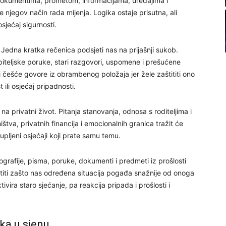
dokumentima, prometom, informacijama, uređajima i
21
egov način rada mijenja. Logika ostaje prisutna, ali
osjećaj sigurnosti.
22
Jedna kratka rečenica podsjeti nas na prijašnji sukob.
biteljske poruke, stari razgovori, uspomene i prešućene
23
i češće govore iz obrambenog položaja jer žele zaštititi ono
 ili osjećaj pripadnosti.
24
na privatni život. Pitanja stanovanja, odnosa s roditeljima i
štva, privatnih financija i emocionalnih granica tražit će
upljeni osjećaji koji prate samu temu.
rafije, pisma, poruke, dokumenti i predmeti iz prošlosti
26
ti zašto nas određena situacija pogađa snažnije od onoga
ivira staro sjećanje, pa reakcija pripada i prošlosti i
27
ska u sjenu