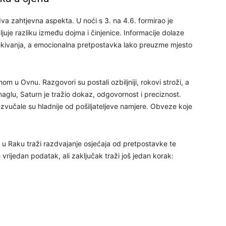
29
 zahtjevna aspekta. U noći s 3. na 4.6. formirao je
je razliku između dojma i činjenice. Informacije dolaze
čekivanja, a emocionalna pretpostavka lako preuzme mjesto
30
m u Ovnu. Razgovori su postali ozbiljniji, rokovi stroži, a
31
maglu, Saturn je tražio dokaz, odgovornost i preciznost.
zvučale su hladnije od pošiljateljeve namjere. Obveze koje
28
 u Raku traži razdvajanje osjećaja od pretpostavke te
e vrijedan podatak, ali zaključak traži još jedan korak:
05
06