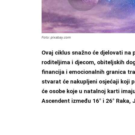
Foto: pixabay.com
Ovaj ciklus snažno će djelovati na 
roditeljima i djecom, obiteljskih do
financija i emocionalnih granica tr
stvarat će nakupljeni osjećaji koji 
će osobe koje u natalnoj karti imaj
Ascendent između 16° i 26° Raka, J