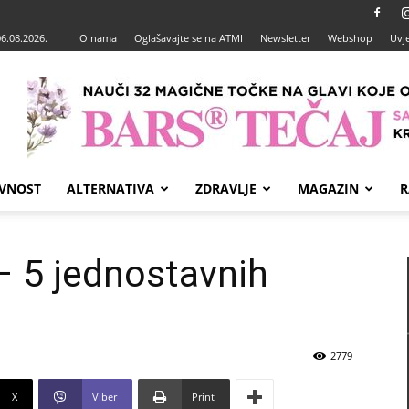
06.08.2026.
O nama
Oglašavajte se na ATMI
Newsletter
Webshop
Uvje
VNOST
ALTERNATIVA
ZDRAVLJE
MAGAZIN
R
– 5 jednostavnih
2779
X
Viber
Print