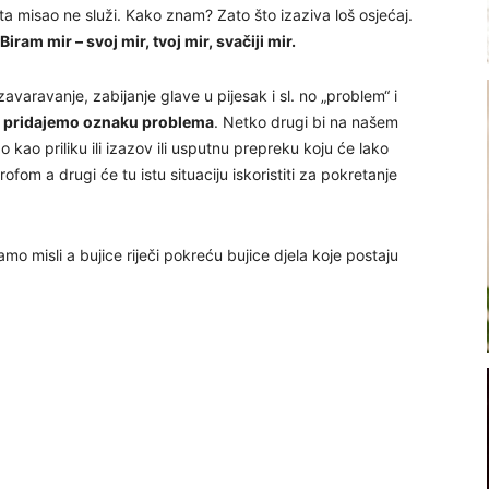
 ta misao ne služi. Kako znam? Zato što izaziva loš osjećaj.
Biram mir – svoj mir, tvoj mir, svačiji mir.
varavanje, zabijanje glave u pijesak i sl. no „problem“ i
 pridajemo oznaku problema
. Netko drugi bi na našem
o kao priliku ili izazov ili usputnu prepreku koju će lako
fom a drugi će tu istu situaciju iskoristiti za pokretanje
mo misli a bujice riječi pokreću bujice djela koje postaju