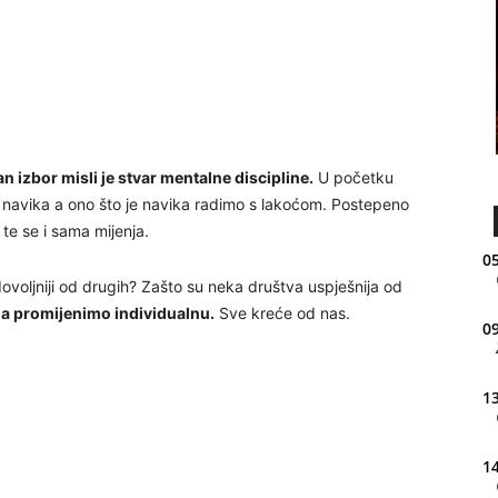
 izbor misli je stvar mentalne discipline.
U početku
 navika a ono što je navika radimo s lakoćom. Postepeno
te se i sama mijenja.
05
adovoljniji od drugih? Zašto su neka društva uspješnija od
da promijenimo individualnu.
Sve kreće od nas.
09
13
14