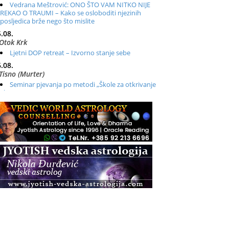
Vedrana Meštrović: ONO ŠTO VAM NITKO NIJE
REKAO O TRAUMI – Kako se osloboditi njezinih
posljedica brže nego što mislite
.08.
Otok Krk
Ljetni DOP retreat – Izvorno stanje sebe
.08.
Tisno (Murter)
Seminar pjevanja po metodi „Škole za otkrivanje
glasa“
.08.
Online
Radionica: Pomagači iz drugih dimenzija Online –
otvoreno za sve
.08.
Zagreb+Online
Osnovni ThetaHealing® tečaj, Zagreb i Online
.08.
Pula
Access BARS®, otpusti stres
.08.
Pula
Access Energetski Facelift®