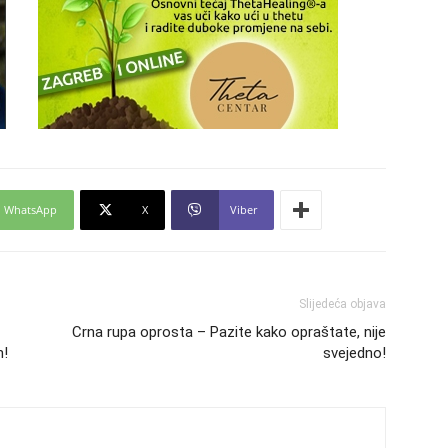
24
26
27
WhatsApp
X
Viber
29
Slijedeća objava
Crna rupa oprosta – Pazite kako opraštate, nije
n!
svejedno!
30
31