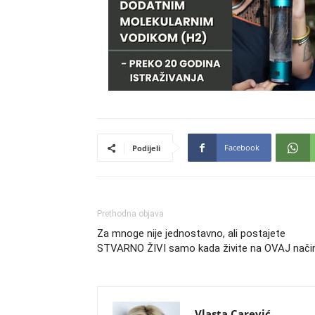
Facebook
Podijeli
Prethodna objava
Za mnoge nije jednostavno, ali postajete
STVARNO ŽIVI samo kada živite na OVAJ nači
Vlasta Carević