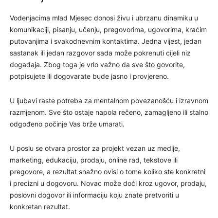
Vodenjacima mlad Mjesec donosi živu i ubrzanu dinamiku u
komunikaciji, pisanju, učenju, pregovorima, ugovorima, kraćim
putovanjima i svakodnevnim kontaktima. Jedna vijest, jedan
sastanak ili jedan razgovor sada može pokrenuti cijeli niz
događaja. Zbog toga je vrlo važno da sve što govorite,
potpisujete ili dogovarate bude jasno i provjereno.
U ljubavi raste potreba za mentalnom povezanošću i izravnom
razmjenom. Sve što ostaje napola rečeno, zamagljeno ili stalno
odgođeno počinje Vas brže umarati.
U poslu se otvara prostor za projekt vezan uz medije,
marketing, edukaciju, prodaju, online rad, tekstove ili
pregovore, a rezultat snažno ovisi o tome koliko ste konkretni
i precizni u dogovoru. Novac može doći kroz ugovor, prodaju,
poslovni dogovor ili informaciju koju znate pretvoriti u
konkretan rezultat.