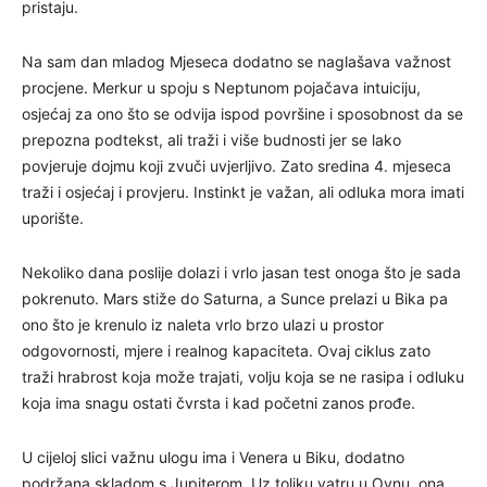
pristaju.
Na sam dan mladog Mjeseca dodatno se naglašava važnost
procjene. Merkur u spoju s Neptunom pojačava intuiciju,
osjećaj za ono što se odvija ispod površine i sposobnost da se
prepozna podtekst, ali traži i više budnosti jer se lako
povjeruje dojmu koji zvuči uvjerljivo. Zato sredina 4. mjeseca
traži i osjećaj i provjeru. Instinkt je važan, ali odluka mora imati
uporište.
Nekoliko dana poslije dolazi i vrlo jasan test onoga što je sada
pokrenuto. Mars stiže do Saturna, a Sunce prelazi u Bika pa
ono što je krenulo iz naleta vrlo brzo ulazi u prostor
odgovornosti, mjere i realnog kapaciteta. Ovaj ciklus zato
traži hrabrost koja može trajati, volju koja se ne rasipa i odluku
koja ima snagu ostati čvrsta i kad početni zanos prođe.
U cijeloj slici važnu ulogu ima i Venera u Biku, dodatno
podržana skladom s Jupiterom. Uz toliku vatru u Ovnu, ona