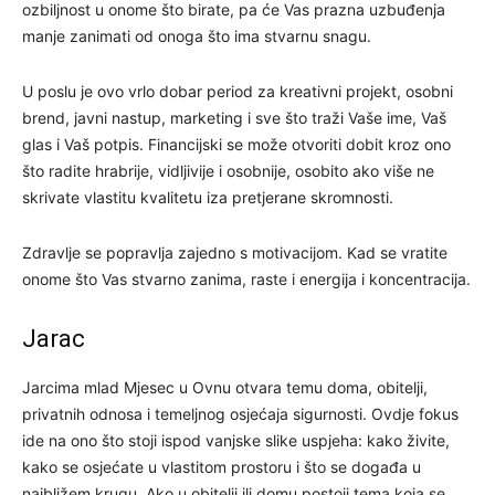
ozbiljnost u onome što birate, pa će Vas prazna uzbuđenja
manje zanimati od onoga što ima stvarnu snagu.
U poslu je ovo vrlo dobar period za kreativni projekt, osobni
brend, javni nastup, marketing i sve što traži Vaše ime, Vaš
glas i Vaš potpis. Financijski se može otvoriti dobit kroz ono
što radite hrabrije, vidljivije i osobnije, osobito ako više ne
skrivate vlastitu kvalitetu iza pretjerane skromnosti.
Zdravlje se popravlja zajedno s motivacijom. Kad se vratite
onome što Vas stvarno zanima, raste i energija i koncentracija.
Jarac
Jarcima mlad Mjesec u Ovnu otvara temu doma, obitelji,
privatnih odnosa i temeljnog osjećaja sigurnosti. Ovdje fokus
ide na ono što stoji ispod vanjske slike uspjeha: kako živite,
kako se osjećate u vlastitom prostoru i što se događa u
najbližem krugu. Ako u obitelji ili domu postoji tema koja se