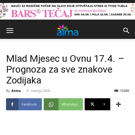
Mlad Mjesec u Ovnu 17.4. –
Prognoza za sve znakove
Zodijaka
By
Atma
-
15. travnja 2026.
10349
Facebook
WhatsApp
X