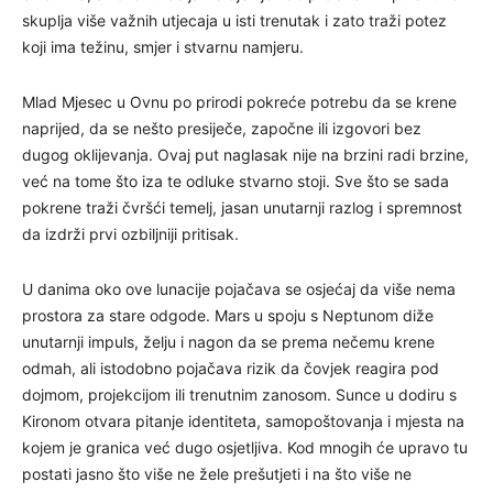
skuplja više važnih utjecaja u isti trenutak i zato traži potez
koji ima težinu, smjer i stvarnu namjeru.
Mlad Mjesec u Ovnu po prirodi pokreće potrebu da se krene
naprijed, da se nešto presiječe, započne ili izgovori bez
dugog oklijevanja. Ovaj put naglasak nije na brzini radi brzine,
već na tome što iza te odluke stvarno stoji. Sve što se sada
pokrene traži čvršći temelj, jasan unutarnji razlog i spremnost
da izdrži prvi ozbiljniji pritisak.
U danima oko ove lunacije pojačava se osjećaj da više nema
prostora za stare odgode. Mars u spoju s Neptunom diže
unutarnji impuls, želju i nagon da se prema nečemu krene
odmah, ali istodobno pojačava rizik da čovjek reagira pod
dojmom, projekcijom ili trenutnim zanosom. Sunce u dodiru s
Kironom otvara pitanje identiteta, samopoštovanja i mjesta na
kojem je granica već dugo osjetljiva. Kod mnogih će upravo tu
postati jasno što više ne žele prešutjeti i na što više ne