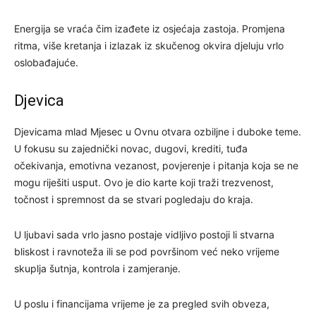
Energija se vraća čim izađete iz osjećaja zastoja. Promjena
ritma, više kretanja i izlazak iz skučenog okvira djeluju vrlo
oslobađajuće.
Djevica
Djevicama mlad Mjesec u Ovnu otvara ozbiljne i duboke teme.
U fokusu su zajednički novac, dugovi, krediti, tuđa
očekivanja, emotivna vezanost, povjerenje i pitanja koja se ne
mogu riješiti usput. Ovo je dio karte koji traži trezvenost,
točnost i spremnost da se stvari pogledaju do kraja.
U ljubavi sada vrlo jasno postaje vidljivo postoji li stvarna
bliskost i ravnoteža ili se pod površinom već neko vrijeme
skuplja šutnja, kontrola i zamjeranje.
U poslu i financijama vrijeme je za pregled svih obveza,