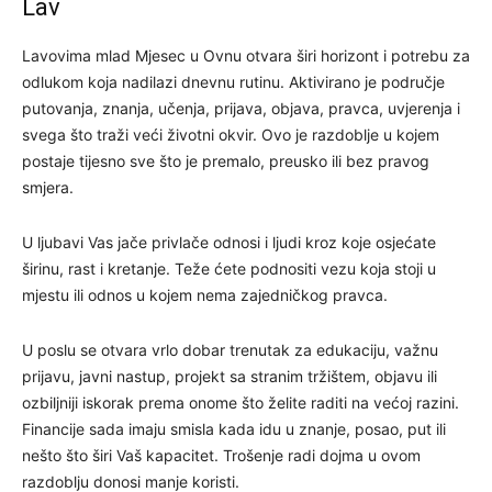
Lav
Lavovima mlad Mjesec u Ovnu otvara širi horizont i potrebu za
odlukom koja nadilazi dnevnu rutinu. Aktivirano je područje
putovanja, znanja, učenja, prijava, objava, pravca, uvjerenja i
svega što traži veći životni okvir. Ovo je razdoblje u kojem
postaje tijesno sve što je premalo, preusko ili bez pravog
smjera.
U ljubavi Vas jače privlače odnosi i ljudi kroz koje osjećate
širinu, rast i kretanje. Teže ćete podnositi vezu koja stoji u
mjestu ili odnos u kojem nema zajedničkog pravca.
U poslu se otvara vrlo dobar trenutak za edukaciju, važnu
prijavu, javni nastup, projekt sa stranim tržištem, objavu ili
ozbiljniji iskorak prema onome što želite raditi na većoj razini.
Financije sada imaju smisla kada idu u znanje, posao, put ili
nešto što širi Vaš kapacitet. Trošenje radi dojma u ovom
razdoblju donosi manje koristi.