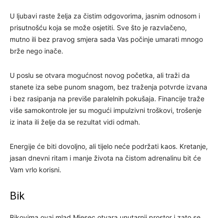
U ljubavi raste želja za čistim odgovorima, jasnim odnosom i
prisutnošću koja se može osjetiti. Sve što je razvlačeno,
mutno ili bez pravog smjera sada Vas počinje umarati mnogo
brže nego inače.
U poslu se otvara mogućnost novog početka, ali traži da
stanete iza sebe punom snagom, bez traženja potvrde izvana
i bez rasipanja na previše paralelnih pokušaja. Financije traže
više samokontrole jer su mogući impulzivni troškovi, trošenje
iz inata ili želje da se rezultat vidi odmah.
Energije će biti dovoljno, ali tijelo neće podržati kaos. Kretanje,
jasan dnevni ritam i manje života na čistom adrenalinu bit će
Vam vrlo korisni.
Bik
Bikovima ovaj mlad Mjesec otvara unutarnji prostor i zato se