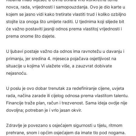
novca, rada, vrijednosti i samopouzdanja. Ovo je dio karte u
kojem se jasno vidi kako tretirate vlastiti trud i koliko ozbiljno
stojite iza onoga što umijete raditi. U tjednima koji slijede bit
će važno postaviti jasniji odnos prema vlastitoj vrijednosti i
prema onome što dajete.
U ljubavi postaje važno da odnos ima ravnotežu u davanju i
primanju, jer sredina 4. mjeseca pojačava osjetljivost na
situacije u kojima Vi ulažete više, a zauzvrat dobivate
nejasnoću.
U poslu je ovo dobar trenutak za redefiniranje cijene, uvjeta
rada, načina zarade ili cijelog odnosa prema vlastitom talentu.
Financije traže plan, račun i trezvenost. Sama ideja ovdje nije
dovoljna; potreban je i vrlo jasan okvir.
Zdravlje je povezano s osjećajem sigurnosti u tijelu, ritmom
prehrane, snom i općim osjećajem da imate tlo pod nogama.