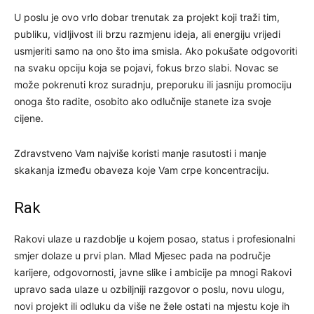
U poslu je ovo vrlo dobar trenutak za projekt koji traži tim,
publiku, vidljivost ili brzu razmjenu ideja, ali energiju vrijedi
usmjeriti samo na ono što ima smisla. Ako pokušate odgovoriti
na svaku opciju koja se pojavi, fokus brzo slabi. Novac se
može pokrenuti kroz suradnju, preporuku ili jasniju promociju
onoga što radite, osobito ako odlučnije stanete iza svoje
cijene.
Zdravstveno Vam najviše koristi manje rasutosti i manje
skakanja između obaveza koje Vam crpe koncentraciju.
Rak
Rakovi ulaze u razdoblje u kojem posao, status i profesionalni
smjer dolaze u prvi plan. Mlad Mjesec pada na područje
karijere, odgovornosti, javne slike i ambicije pa mnogi Rakovi
upravo sada ulaze u ozbiljniji razgovor o poslu, novu ulogu,
novi projekt ili odluku da više ne žele ostati na mjestu koje ih