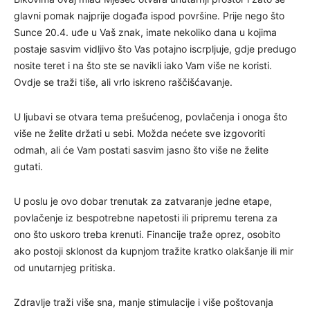
glavni pomak najprije događa ispod površine. Prije nego što
Sunce 20.4. uđe u Vaš znak, imate nekoliko dana u kojima
postaje sasvim vidljivo što Vas potajno iscrpljuje, gdje predugo
nosite teret i na što ste se navikli iako Vam više ne koristi.
Ovdje se traži tiše, ali vrlo iskreno raščišćavanje.
U ljubavi se otvara tema prešućenog, povlačenja i onoga što
više ne želite držati u sebi. Možda nećete sve izgovoriti
odmah, ali će Vam postati sasvim jasno što više ne želite
gutati.
U poslu je ovo dobar trenutak za zatvaranje jedne etape,
povlačenje iz bespotrebne napetosti ili pripremu terena za
ono što uskoro treba krenuti. Financije traže oprez, osobito
ako postoji sklonost da kupnjom tražite kratko olakšanje ili mir
od unutarnjeg pritiska.
Zdravlje traži više sna, manje stimulacije i više poštovanja