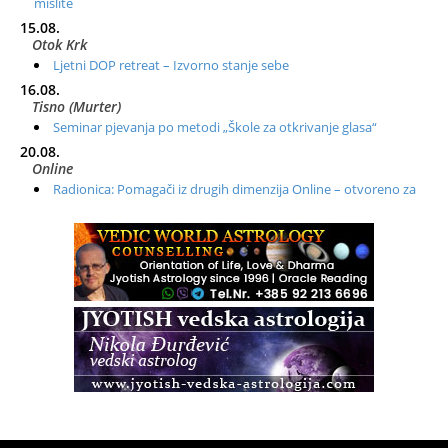
mislite
15.08.
Otok Krk
Ljetni DOP retreat – Izvorno stanje sebe
16.08.
Tisno (Murter)
Seminar pjevanja po metodi „Škole za otkrivanje glasa“
20.08.
Online
Radionica: Pomagači iz drugih dimenzija Online – otvoreno za
sve
21.08.
Zagreb+Online
Osnovni ThetaHealing® tečaj, Zagreb i Online
22.08.
Pula
Access BARS®, otpusti stres
23.08.
Pula
Access Energetski Facelift®
24.08.
Zagreb