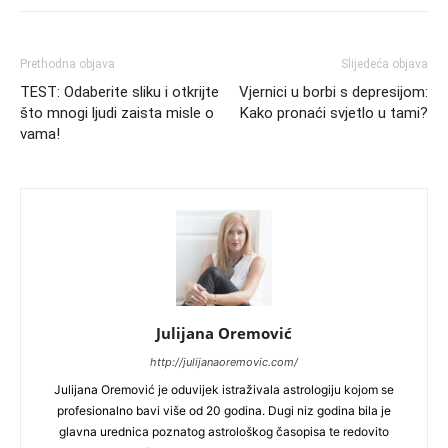
Prethodna objava
Slijedeća objava
TEST: Odaberite sliku i otkrijte
Vjernici u borbi s depresijom:
što mnogi ljudi zaista misle o
Kako pronaći svjetlo u tami?
vama!
Julijana Oremović
http://julijanaoremovic.com/
Julijana Oremović je oduvijek istraživala astrologiju kojom se
profesionalno bavi više od 20 godina. Dugi niz godina bila je
glavna urednica poznatog astrološkog časopisa te redovito