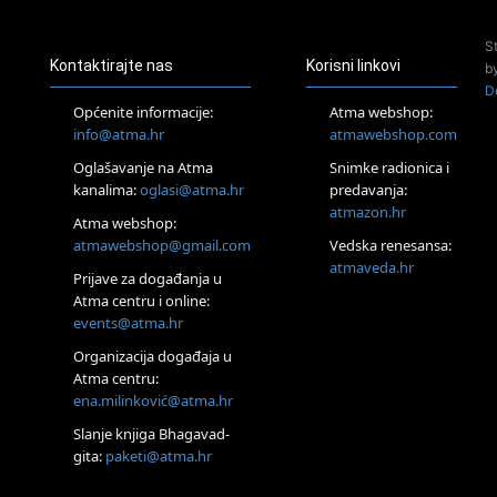
Pjesma srca / Zagreb
Online
S
Tečaj Višeg Vodstva, razvijanja intuicije i Akaša zapisa
Kontaktirajte nas
Korisni linkovi
b
25.08.
D
Online
Općenite informacije:
Atma webshop:
Upisi u program Profesionalni hipnoterapeut — nova
info@atma.hr
atmawebshop.com
generacija kreće 25.08. 2026.
Oglašavanje na Atma
Snimke radionica i
26.08.
Online
kanalima:
oglasi@atma.hr
predavanja:
Postanite Nositelj Vibracije Nove Zemlje
atmazon.hr
Atma webshop:
27.08.
atmawebshop@gmail.com
Vedska renesansa:
Visoko
atmaveda.hr
Prijave za događanja u
Alemka Dauskardt – Jednodnevna radionica sistemskih
konstelacija
Atma centru i online:
events@atma.hr
29.08.
Zagreb
Organizacija događaja u
HOD PO ŽERAVICI – Seminar koji mijenja tijelo, duh i um
Atma centru:
SoulFest – Festival glazbe, mudrosti i zajedništva
ena.milinković@atma.hr
Radoboj
Noćna šumska kupka
Slanje knjiga Bhagavad-
gita:
paketi@atma.hr
Online
Upisi u grupni program Budi nepušač – nova grupa kreće