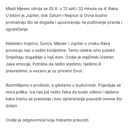
Mladi Mjesec odvija se 25.6. u 12 sati i 32 minute na 4′ Raka.
U blizini je Jupiter, dok Saturn i Neptun iz Ovna budno
promatraju što se događa i upozoravaju na poštivanje pravila i
ograničenja.
Nebesko trojstvo, Sunce, Mjesec i Jupiter u znaku Raka
povezuju nas s našim korijenima. Tamo odakle smo potekli.
Smještaju događaje u naš dom. Ovdje je majčinski instinkt.
Jake emocije. Potreba da nešto sredimo, riješimo ili
preuredimo, a vezano je uz privatni život.
Razmišljamo o prošlosti, a gledamo u budućnost. Pojavljuje se
nova prilika. Iza nas još nešto čeka da bude viđeno i riješeno
kako bismo se predanije i bez opterećenja posvetili onome što
dolazi.
Ovdje je odgovornost koju trebamo preuzeti.