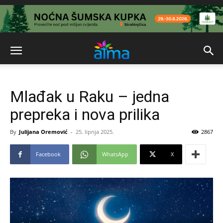
Mlađak u Raku – jedna
prepreka i nova prilika
By
Julijana Oremović
-
25. lipnja 2025.
2867
Facebook
WhatsApp
X