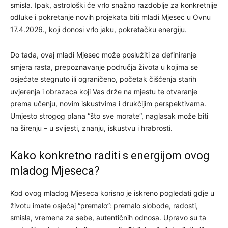
smisla. Ipak, astrološki će vrlo snažno razdoblje za konkretnije
odluke i pokretanje novih projekata biti mladi Mjesec u Ovnu
17.4.2026., koji donosi vrlo jaku, pokretačku energiju.
Do tada, ovaj mladi Mjesec može poslužiti za definiranje
smjera rasta, prepoznavanje područja života u kojima se
osjećate stegnuto ili ograničeno, početak čišćenja starih
uvjerenja i obrazaca koji Vas drže na mjestu te otvaranje
prema učenju, novim iskustvima i drukčijim perspektivama.
Umjesto strogog plana “što sve morate”, naglasak može biti
na širenju – u svijesti, znanju, iskustvu i hrabrosti.
Kako konkretno raditi s energijom ovog
mladog Mjeseca?
Kod ovog mladog Mjeseca korisno je iskreno pogledati gdje u
životu imate osjećaj “premalo”: premalo slobode, radosti,
smisla, vremena za sebe, autentičnih odnosa. Upravo su ta