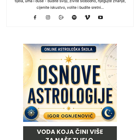
tijela, uma i duše - budite svoji, živite slobodno, njegujte znanje,
cijenite iskustvo, volite i budite sretni...