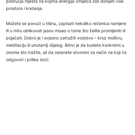
područja mjesta na kojima energija Strijelca želi donijeti više
prostora i kretanja.
Možete se povući u tišinu, zapisati nekoliko rečenica namjere
ili u miru oblikovati jasnu misao o tome što želite promijeniti ili
pojačati. Dobro je i svjesno zatražiti vodstvo – kroz molitvu,
meditaciju ili unutarnji dijalog. Bitno je da budete konkretni u
onome što tražite, ali da ostanete otvoreni za način na koji će
odgovori i prilike doći.