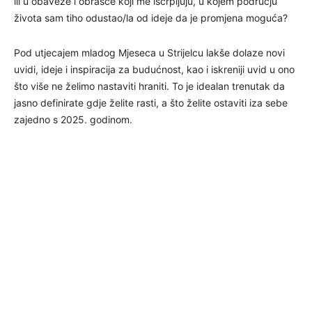
ili u obaveze i obrasce koji me iscrpljuju, u kojem području
života sam tiho odustao/la od ideje da je promjena moguća?
Pod utjecajem mladog Mjeseca u Strijelcu lakše dolaze novi
uvidi, ideje i inspiracija za budućnost, kao i iskreniji uvid u ono
što više ne želimo nastaviti hraniti. To je idealan trenutak da
jasno definirate gdje želite rasti, a što želite ostaviti iza sebe
zajedno s 2025. godinom.