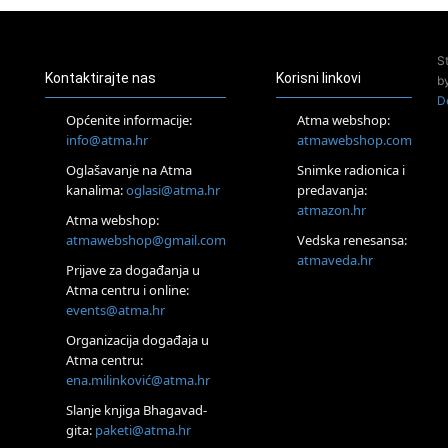
Pula
Access Energetski Facelift®
24.08.
S
Zagreb
Kontaktirajte nas
Korisni linkovi
b
Pjesma srca / Zagreb
D
Online
Općenite informacije:
Atma webshop:
Tečaj Višeg Vodstva, razvijanja intuicije i Akaša zapisa
info@atma.hr
atmawebshop.com
26.08.
Oglašavanje na Atma
Snimke radionica i
Online
kanalima:
oglasi@atma.hr
predavanja:
Postanite Nositelj Vibracije Nove Zemlje
atmazon.hr
27.08.
Atma webshop:
Visoko
atmawebshop@gmail.com
Vedska renesansa:
Alemka Dauskardt – Jednodnevna radionica sistemskih
atmaveda.hr
Prijave za događanja u
konstelacija
Atma centru i online:
29.08.
events@atma.hr
Zagreb
HOD PO ŽERAVICI – Seminar koji mijenja tijelo, duh i um
Organizacija događaja u
SoulFest – Festival glazbe, mudrosti i zajedništva
Atma centru:
30.08.
ena.milinković@atma.hr
Zagreb
Slanje knjiga Bhagavad-
Access BARS® edukacija otpusti stres
gita:
paketi@atma.hr
31.08.