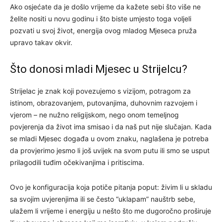
Ako osjećate da je došlo vrijeme da kažete sebi što više ne
želite nositi u novu godinu i što biste umjesto toga voljeli
pozvati u svoj život, energija ovog mladog Mjeseca pruža
upravo takav okvir.
Što donosi mladi Mjesec u Strijelcu?
Strijelac je znak koji povezujemo s vizijom, potragom za
istinom, obrazovanjem, putovanjima, duhovnim razvojem i
vjerom – ne nužno religijskom, nego onom temeljnog
povjerenja da život ima smisao i da naš put nije slučajan. Kada
se mladi Mjesec događa u ovom znaku, naglašena je potreba
da provjerimo jesmo li još uvijek na svom putu ili smo se usput
prilagodili tuđim očekivanjima i pritiscima.
Ovo je konfiguracija koja potiče pitanja poput: živim li u skladu
sa svojim uvjerenjima ili se često “uklapam” nauštrb sebe,
ulažem li vrijeme i energiju u nešto što me dugoročno proširuje