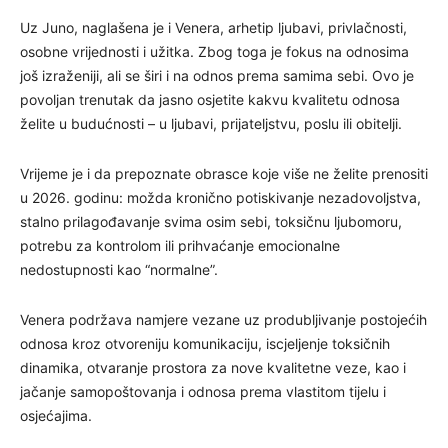
Uz Juno, naglašena je i Venera, arhetip ljubavi, privlačnosti,
osobne vrijednosti i užitka. Zbog toga je fokus na odnosima
još izraženiji, ali se širi i na odnos prema samima sebi. Ovo je
povoljan trenutak da jasno osjetite kakvu kvalitetu odnosa
želite u budućnosti – u ljubavi, prijateljstvu, poslu ili obitelji.
Vrijeme je i da prepoznate obrasce koje više ne želite prenositi
u 2026. godinu: možda kronično potiskivanje nezadovoljstva,
stalno prilagođavanje svima osim sebi, toksičnu ljubomoru,
potrebu za kontrolom ili prihvaćanje emocionalne
nedostupnosti kao “normalne”.
Venera podržava namjere vezane uz produbljivanje postojećih
odnosa kroz otvoreniju komunikaciju, iscjeljenje toksičnih
dinamika, otvaranje prostora za nove kvalitetne veze, kao i
jačanje samopoštovanja i odnosa prema vlastitom tijelu i
osjećajima.