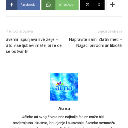
Facebook
WhatsApp
X
Prethodna objava
Slijedeća objava
Svemir ispunjava sve želje –
Napravite sami Zlatni med –
Što više ljubavi imate, brže će
Najjači prirodni antibiotik
se ostvariti!
Atma
Učinite od svog života ono najbolje što on može biti -
nevjerojatno iskustvo, ispunjenje i putovanje. Stvorite ravnotežu