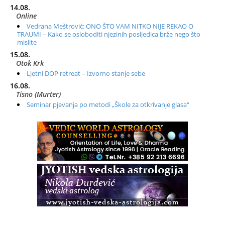
14.08.
Online
Vedrana Meštrović: ONO ŠTO VAM NITKO NIJE REKAO O
TRAUMI – Kako se osloboditi njezinih posljedica brže nego što
mislite
15.08.
Otok Krk
Ljetni DOP retreat – Izvorno stanje sebe
16.08.
Tisno (Murter)
Seminar pjevanja po metodi „Škole za otkrivanje glasa“
20.08.
Online
Radionica: Pomagači iz drugih dimenzija Online – otvoreno za
sve
21.08.
Zagreb+Online
Osnovni ThetaHealing® tečaj, Zagreb i Online
22.08.
Pula
Access BARS®, otpusti stres
23.08.