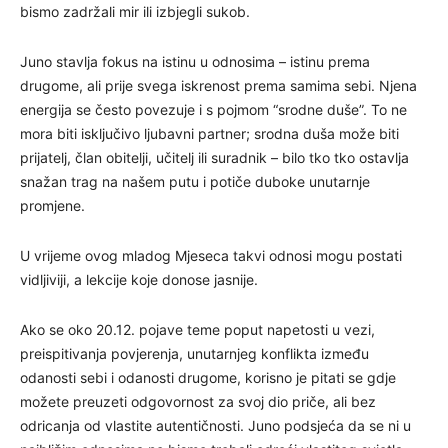
bismo zadržali mir ili izbjegli sukob.
Juno stavlja fokus na istinu u odnosima – istinu prema
drugome, ali prije svega iskrenost prema samima sebi. Njena
energija se često povezuje i s pojmom “srodne duše”. To ne
mora biti isključivo ljubavni partner; srodna duša može biti
prijatelj, član obitelji, učitelj ili suradnik – bilo tko tko ostavlja
snažan trag na našem putu i potiče duboke unutarnje
promjene.
U vrijeme ovog mladog Mjeseca takvi odnosi mogu postati
vidljiviji, a lekcije koje donose jasnije.
Ako se oko 20.12. pojave teme poput napetosti u vezi,
preispitivanja povjerenja, unutarnjeg konflikta između
odanosti sebi i odanosti drugome, korisno je pitati se gdje
možete preuzeti odgovornost za svoj dio priče, ali bez
odricanja od vlastite autentičnosti. Juno podsjeća da se ni u