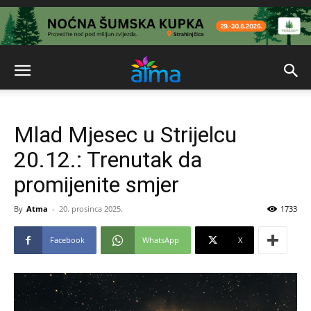
Mlad Mjesec u Strijelcu
20.12.: Trenutak da
promijenite smjer
By
Atma
-
20. prosinca 2025.
1733
Facebook
WhatsApp
X