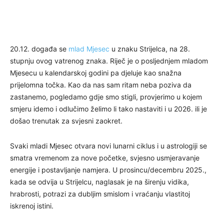
20.12. događa se
mlad Mjesec
u znaku Strijelca, na 28.
stupnju ovog vatrenog znaka. Riječ je o posljednjem mladom
Mjesecu u kalendarskoj godini pa djeluje kao snažna
prijelomna točka. Kao da nas sam ritam neba poziva da
zastanemo, pogledamo gdje smo stigli, provjerimo u kojem
smjeru idemo i odlučimo želimo li tako nastaviti i u 2026. ili je
došao trenutak za svjesni zaokret.
Svaki mladi Mjesec otvara novi lunarni ciklus i u astrologiji se
smatra vremenom za nove početke, svjesno usmjeravanje
energije i postavljanje namjera. U prosincu/decembru 2025.,
kada se odvija u Strijelcu, naglasak je na širenju vidika,
hrabrosti, potrazi za dubljim smislom i vraćanju vlastitoj
iskrenoj istini.