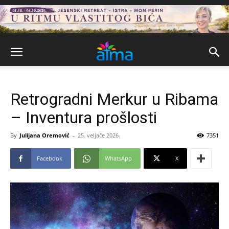
Retrogradni Merkur u Ribama
– Inventura prošlosti
By
Julijana Oremović
-
25. veljače 2026.
7351
Facebook
WhatsApp
X