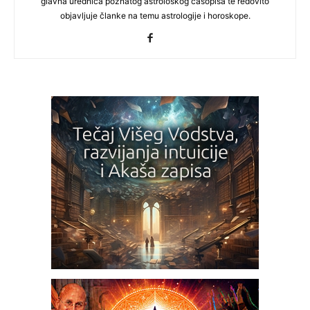
glavna urednica poznatog astrološkog časopisa te redovito
objavljuje članke na temu astrologije i horoskope.