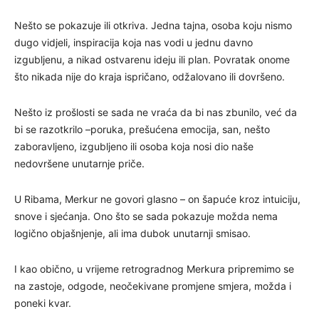
Nešto se pokazuje ili otkriva. Jedna tajna, osoba koju nismo
dugo vidjeli, inspiracija koja nas vodi u jednu davno
izgubljenu, a nikad ostvarenu ideju ili plan. Povratak onome
što nikada nije do kraja ispričano, odžalovano ili dovršeno.
Nešto iz prošlosti se sada ne vraća da bi nas zbunilo, već da
bi se razotkrilo –poruka, prešućena emocija, san, nešto
zaboravljeno, izgubljeno ili osoba koja nosi dio naše
nedovršene unutarnje priče.
U Ribama, Merkur ne govori glasno – on šapuće kroz intuiciju,
snove i sjećanja. Ono što se sada pokazuje možda nema
logično objašnjenje, ali ima dubok unutarnji smisao.
I kao obično, u vrijeme retrogradnog Merkura pripremimo se
na zastoje, odgode, neočekivane promjene smjera, možda i
poneki kvar.