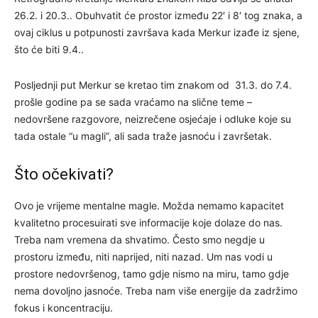
26.2. i 20.3.. Obuhvatit će prostor između 22′ i 8′ tog znaka, a
ovaj ciklus u potpunosti završava kada Merkur izađe iz sjene,
što će biti 9.4..
Posljednji put Merkur se kretao tim znakom od 31.3. do 7.4.
prošle godine pa se sada vraćamo na slične teme –
nedovršene razgovore, neizrečene osjećaje i odluke koje su
tada ostale “u magli”, ali sada traže jasnoću i završetak.
Što očekivati?
Ovo je vrijeme mentalne magle. Možda nemamo kapacitet
kvalitetno procesuirati sve informacije koje dolaze do nas.
Treba nam vremena da shvatimo. Često smo negdje u
prostoru između, niti naprijed, niti nazad. Um nas vodi u
prostore nedovršenog, tamo gdje nismo na miru, tamo gdje
nema dovoljno jasnoće. Treba nam više energije da zadržimo
fokus i koncentraciju.