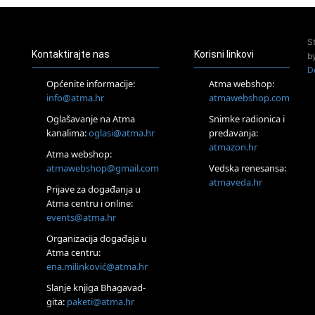
Pula
Access Energetski Facelift®
24.08.
S
Zagreb
Kontaktirajte nas
Korisni linkovi
b
Pjesma srca / Zagreb
D
Online
Općenite informacije:
Atma webshop:
Tečaj Višeg Vodstva, razvijanja intuicije i Akaša zapisa
info@atma.hr
atmawebshop.com
26.08.
Oglašavanje na Atma
Snimke radionica i
Online
kanalima:
oglasi@atma.hr
predavanja:
Postanite Nositelj Vibracije Nove Zemlje
atmazon.hr
27.08.
Atma webshop:
Visoko
atmawebshop@gmail.com
Vedska renesansa:
Alemka Dauskardt – Jednodnevna radionica sistemskih
atmaveda.hr
Prijave za događanja u
konstelacija
Atma centru i online:
29.08.
events@atma.hr
Zagreb
HOD PO ŽERAVICI – Seminar koji mijenja tijelo, duh i um
Organizacija događaja u
SoulFest – Festival glazbe, mudrosti i zajedništva
Atma centru:
30.08.
ena.milinković@atma.hr
Zagreb
Slanje knjiga Bhagavad-
Access BARS® edukacija otpusti stres
gita:
paketi@atma.hr
31.08.