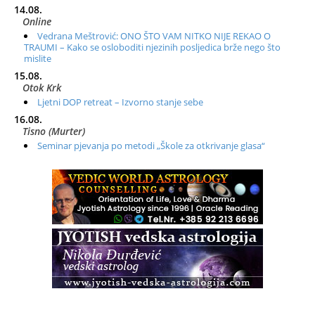
14.08.
Online
Vedrana Meštrović: ONO ŠTO VAM NITKO NIJE REKAO O
TRAUMI – Kako se osloboditi njezinih posljedica brže nego što
mislite
15.08.
Otok Krk
Ljetni DOP retreat – Izvorno stanje sebe
16.08.
Tisno (Murter)
Seminar pjevanja po metodi „Škole za otkrivanje glasa“
20.08.
Online
Radionica: Pomagači iz drugih dimenzija Online – otvoreno za
sve
21.08.
Zagreb+Online
Osnovni ThetaHealing® tečaj, Zagreb i Online
22.08.
Pula
Access BARS®, otpusti stres
23.08.