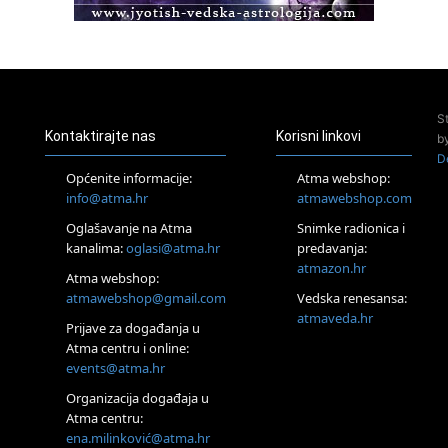
Access BARS®, otpusti stres
23.08.
Pula
Access Energetski Facelift®
24.08.
S
Zagreb
Kontaktirajte nas
Korisni linkovi
b
Pjesma srca / Zagreb
D
Online
Općenite informacije:
Atma webshop:
Tečaj Višeg Vodstva, razvijanja intuicije i Akaša zapisa
info@atma.hr
atmawebshop.com
26.08.
Oglašavanje na Atma
Snimke radionica i
Online
kanalima:
oglasi@atma.hr
predavanja:
Postanite Nositelj Vibracije Nove Zemlje
atmazon.hr
27.08.
Atma webshop:
Visoko
atmawebshop@gmail.com
Vedska renesansa:
Alemka Dauskardt – Jednodnevna radionica sistemskih
atmaveda.hr
Prijave za događanja u
konstelacija
Atma centru i online:
29.08.
events@atma.hr
Zagreb
HOD PO ŽERAVICI – Seminar koji mijenja tijelo, duh i um
Organizacija događaja u
SoulFest – Festival glazbe, mudrosti i zajedništva
Atma centru:
30.08.
ena.milinković@atma.hr