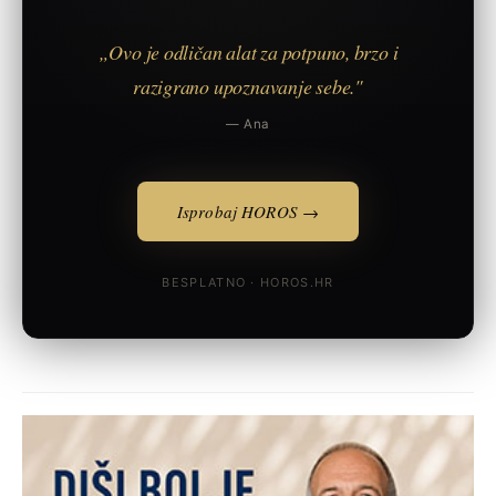
„Ovo je odličan alat za potpuno, brzo i
razigrano upoznavanje sebe."
— Ana
Isprobaj HOROS →
BESPLATNO · HOROS.HR