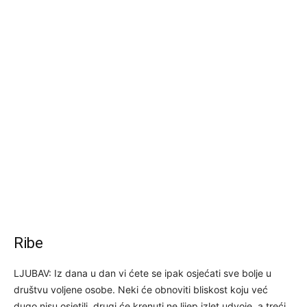
Ribe
LJUBAV: Iz dana u dan vi ćete se ipak osjećati sve bolje u
društvu voljene osobe. Neki će obnoviti bliskost koju već
dugo nisu osjetili, drugi će krenuti ne lijep izlet udvoje, a treći,