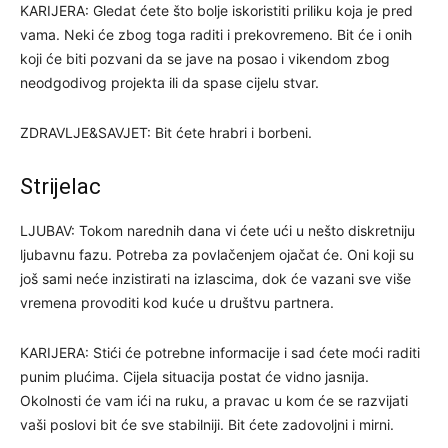
KARIJERA: Gledat ćete što bolje iskoristiti priliku koja je pred
vama. Neki će zbog toga raditi i prekovremeno. Bit će i onih
koji će biti pozvani da se jave na posao i vikendom zbog
neodgodivog projekta ili da spase cijelu stvar.
ZDRAVLJE&SAVJET: Bit ćete hrabri i borbeni.
Strijelac
LJUBAV: Tokom narednih dana vi ćete ući u nešto diskretniju
ljubavnu fazu. Potreba za povlačenjem ojačat će. Oni koji su
još sami neće inzistirati na izlascima, dok će vazani sve više
vremena provoditi kod kuće u društvu partnera.
KARIJERA: Stići će potrebne informacije i sad ćete moći raditi
punim plućima. Cijela situacija postat će vidno jasnija.
Okolnosti će vam ići na ruku, a pravac u kom će se razvijati
vaši poslovi bit će sve stabilniji. Bit ćete zadovoljni i mirni.