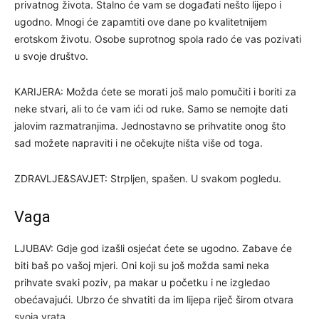
privatnog života. Stalno će vam se događati nešto lijepo i
ugodno. Mnogi će zapamtiti ove dane po kvalitetnijem
erotskom životu. Osobe suprotnog spola rado će vas pozivati
u svoje društvo.
KARIJERA: Možda ćete se morati još malo pomučiti i boriti za
neke stvari, ali to će vam ići od ruke. Samo se nemojte dati
jalovim razmatranjima. Jednostavno se prihvatite onog što
sad možete napraviti i ne očekujte ništa više od toga.
ZDRAVLJE&SAVJET: Strpljen, spašen. U svakom pogledu.
Vaga
LJUBAV: Gdje god izašli osjećat ćete se ugodno. Zabave će
biti baš po vašoj mjeri. Oni koji su još možda sami neka
prihvate svaki poziv, pa makar u početku i ne izgledao
obećavajući. Ubrzo će shvatiti da im lijepa riječ širom otvara
svoja vrata.