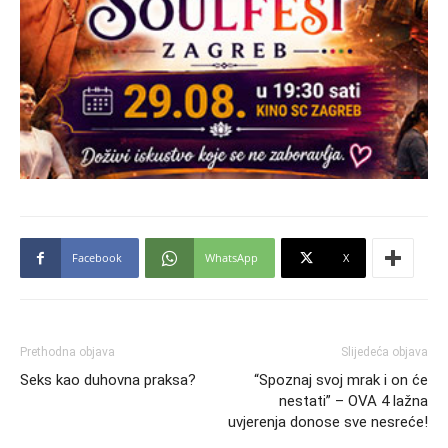
Facebook
WhatsApp
X
Prethodna objava
Slijedeća objava
Seks kao duhovna praksa?
“Spoznaj svoj mrak i on će
nestati” – OVA 4 lažna
uvjerenja donose sve nesreće!