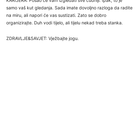
KARIJERA: Posao će vam izgledati sve čudniji. Ipak, to je
samo vaš kut gledanja. Sada imate dovoljno razloga da radite
na miru, ali napori će vas sustizati. Zato se dobro
organizirajte. Duh vodi tijelo, ali tijelu nekad treba stanka.
ZDRAVLJE&SAVJET: Vježbajte jogu.