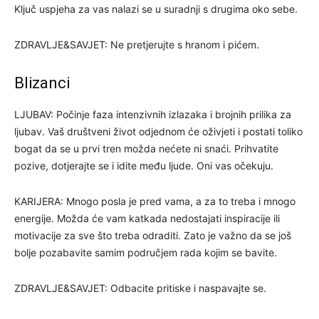
Ključ uspjeha za vas nalazi se u suradnji s drugima oko sebe.
ZDRAVLJE&SAVJET: Ne pretjerujte s hranom i pićem.
Blizanci
LJUBAV: Počinje faza intenzivnih izlazaka i brojnih prilika za
ljubav. Vaš društveni život odjednom će oživjeti i postati toliko
bogat da se u prvi tren možda nećete ni snaći. Prihvatite
pozive, dotjerajte se i idite među ljude. Oni vas očekuju.
KARIJERA: Mnogo posla je pred vama, a za to treba i mnogo
energije. Možda će vam katkada nedostajati inspiracije ili
motivacije za sve što treba odraditi. Zato je važno da se još
bolje pozabavite samim područjem rada kojim se bavite.
ZDRAVLJE&SAVJET: Odbacite pritiske i naspavajte se.