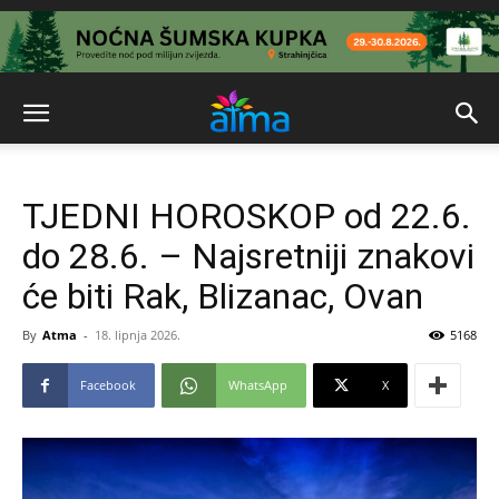
TJEDNI HOROSKOP od 22.6.
do 28.6. – Najsretniji znakovi
će biti Rak, Blizanac, Ovan
By
Atma
-
18. lipnja 2026.
5168
Facebook
WhatsApp
X