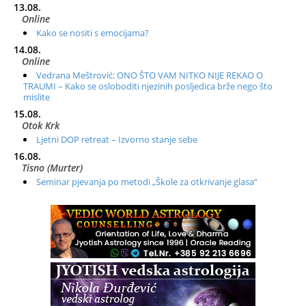
13.08.
Online
Kako se nositi s emocijama?
14.08.
Online
Vedrana Meštrović: ONO ŠTO VAM NITKO NIJE REKAO O
TRAUMI – Kako se osloboditi njezinih posljedica brže nego što
mislite
15.08.
Otok Krk
Ljetni DOP retreat – Izvorno stanje sebe
16.08.
Tisno (Murter)
Seminar pjevanja po metodi „Škole za otkrivanje glasa“
20.08.
Online
Radionica: Pomagači iz drugih dimenzija Online – otvoreno za
sve
21.08.
Zagreb+Online
Osnovni ThetaHealing® tečaj, Zagreb i Online
22.08.
Pula