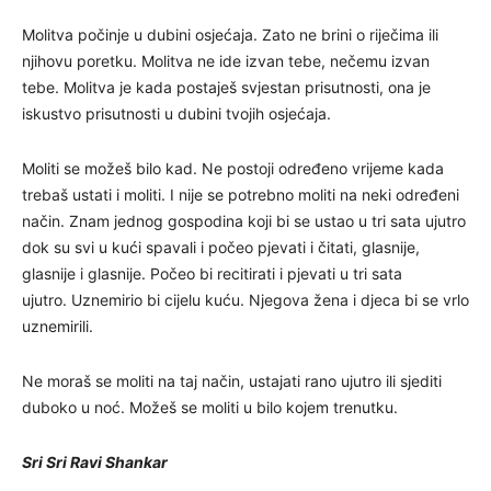
Molitva počinje u dubini osjećaja. Zato ne brini o riječima ili
njihovu poretku. Molitva ne ide izvan tebe, nečemu izvan
tebe. Molitva je kada postaješ svjestan prisutnosti, ona je
iskustvo prisutnosti u dubini tvojih osjećaja.
Moliti se možeš bilo kad. Ne postoji određeno vrijeme kada
trebaš ustati i moliti. I nije se potrebno moliti na neki određeni
način. Znam jednog gospodina koji bi se ustao u tri sata ujutro
dok su svi u kući spavali i počeo pjevati i čitati, glasnije,
glasnije i glasnije. Počeo bi recitirati i pjevati u tri sata
ujutro. Uznemirio bi cijelu kuću. Njegova žena i djeca bi se vrlo
uznemirili.
Ne moraš se moliti na taj način, ustajati rano ujutro ili sjediti
duboko u noć. Možeš se moliti u bilo kojem trenutku.
Sri Sri Ravi Shankar