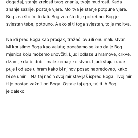
događaj, stanje zrelosti tvog znanja, tvoje mudrosti. Kada
znanje sazrije, postaje vjera. Molitva je stanje potpune vjere.
Bog zna što će ti dati. Bog zna što ti je potrebno. Bog je
svjestan tebe, potpuno. A ako si ti toga svjestan, to je molitva.
Ne idi pred Boga kao prosjak, tražeći ovu ili onu malu stvar.
Mi koristimo Boga kao valutu; ponašamo se kao da je Bog
mjenica koju možemo unovčiti. Ljudi odlaze u hramove, crkve,
džamije da bi dobili male zemaljske stvari. Ljudi štuju i rade
puje i odlaze u hram kako bi njihov posao napredovao, kako
bi se umirili. Na taj način svoj mir stavljaš ispred Boga. Tvoj mir
ti je postao važniji od Boga. Ostaje taj ego, taj ti. A Bog
je daleko.