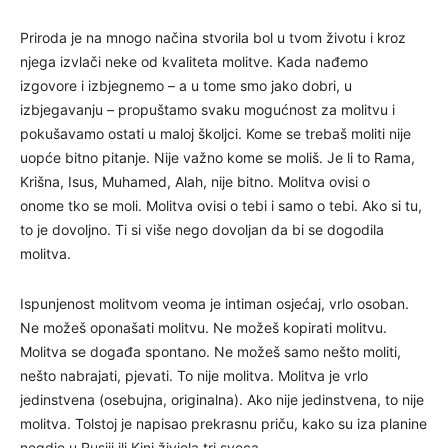
Priroda je na mnogo načina stvorila bol u tvom životu i kroz
njega izvlači neke od kvaliteta molitve. Kada nađemo
izgovore i izbjegnemo – a u tome smo jako dobri, u
izbjegavanju – propuštamo svaku mogućnost za molitvu i
pokušavamo ostati u maloj školjci. Kome se trebaš moliti nije
uopće bitno pitanje. Nije važno kome se moliš. Je li to Rama,
Krišna, Isus, Muhamed, Alah, nije bitno. Molitva ovisi o
onome tko se moli. Molitva ovisi o tebi i samo o tebi. Ako si tu,
to je dovoljno. Ti si više nego dovoljan da bi se dogodila
molitva.
Ispunjenost molitvom veoma je intiman osjećaj, vrlo osoban.
Ne možeš oponašati molitvu. Ne možeš kopirati molitvu.
Molitva se događa spontano. Ne možeš samo nešto moliti,
nešto nabrajati, pjevati. To nije molitva. Molitva je vrlo
jedinstvena (osebujna, originalna). Ako nije jedinstvena, to nije
molitva. Tolstoj je napisao prekrasnu priču, kako su iza planine
negdje u Rusiji ili Kini živjela tri sveca.