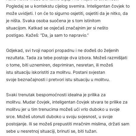
Pogledaj se u kontekstu cijelog svemira. Inteligentan čovjek to
može uvidjeti. I on će to sigurno osjetiti, osjetiti da je nitko, da
je ništa. Svaka osoba suočena je s tom istinitom
situacijom. Katkad se osjećaš značajnim jer si nešto
postigao. Kažeš: “Da, ja sam to napravio.”
Gdjekad, svi tvoji napori propadnu i ne dođeš do željenih
rezultata. Tada za tebe postoje dva izbora. Možeš razmišljati
o tome, biti uznemiren, deprimiran, nesretan, ili možeš
istu situaciju iskoristiti za molitvu. Postani svjestan
svoje beznačajnosti i pretvori istu situaciju u molitvu.
Svaki trenutak bespomoćnosti idealna je prilika za
molitvu. Mudar čovjek, inteligentan čovjek stvara te prilike za
molitvu jer u tim trenucima možeš ući vrlo duboko u svoje
srce. Možeš utonuti duboko u svoju svjesnost, u svoje
postojanje. Ili se možeš prepustiti mračnim mislima, držati sam
sebe u nesretnoj situaciji, brinuti se, biti tužan.