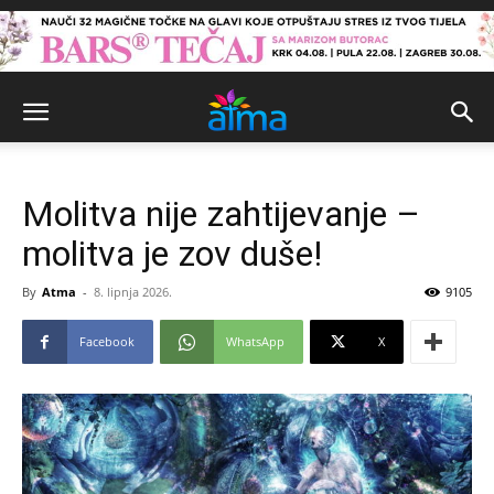
Molitva nije zahtijevanje –
molitva je zov duše!
By
Atma
-
8. lipnja 2026.
9105
Facebook
WhatsApp
X