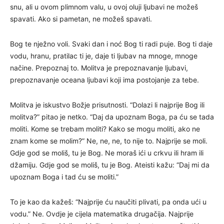
snu, ali u ovom plimnom valu, u ovoj oluji ljubavi ne možeš
spavati. Ako si pametan, ne možeš spavati.
Bog te nježno voli. Svaki dan i noć Bog ti radi puje. Bog ti daje
vodu, hranu, pratilac ti je, daje ti ljubav na mnoge, mnoge
načine. Prepoznaj to. Molitva je prepoznavanje ljubavi,
prepoznavanje oceana ljubavi koji ima postojanje za tebe.
Molitva je iskustvo Božje prisutnosti. “Dolazi li najprije Bog ili
molitva?” pitao je netko. “Daj da upoznam Boga, pa ću se tada
moliti. Kome se trebam moliti? Kako se mogu moliti, ako ne
znam kome se molim?” Ne, ne, ne, to nije to. Najprije se moli.
Gdje god se moliš, tu je Bog. Ne moraš ići u crkvu ili hram ili
džamiju. Gdje god se moliš, tu je Bog. Ateisti kažu: “Daj mi da
upoznam Boga i tad ću se moliti.”
To je kao da kažeš: “Najprije ću naučiti plivati, pa onda ući u
vodu.” Ne. Ovdje je cijela matematika drugačija. Najprije