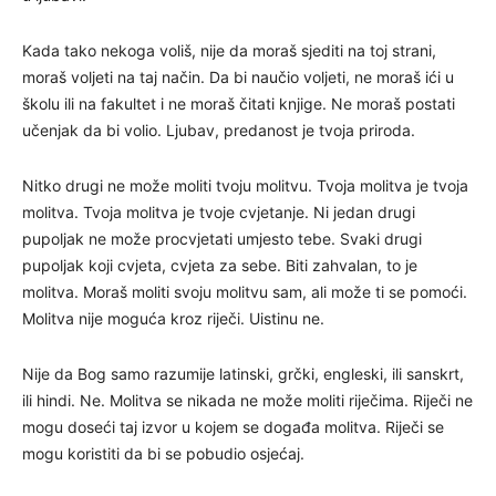
Kada tako nekoga voliš, nije da moraš sjediti na toj strani,
moraš voljeti na taj način. Da bi naučio voljeti, ne moraš ići u
školu ili na fakultet i ne moraš čitati knjige. Ne moraš postati
učenjak da bi volio. Ljubav, predanost je tvoja priroda.
Nitko drugi ne može moliti tvoju molitvu. Tvoja molitva je tvoja
molitva. Tvoja molitva je tvoje cvjetanje. Ni jedan drugi
pupoljak ne može procvjetati umjesto tebe. Svaki drugi
pupoljak koji cvjeta, cvjeta za sebe. Biti zahvalan, to je
molitva. Moraš moliti svoju molitvu sam, ali može ti se pomoći.
Molitva nije moguća kroz riječi. Uistinu ne.
Nije da Bog samo razumije latinski, grčki, engleski, ili sanskrt,
ili hindi. Ne. Molitva se nikada ne može moliti riječima. Riječi ne
mogu doseći taj izvor u kojem se događa molitva. Riječi se
mogu koristiti da bi se pobudio osjećaj.