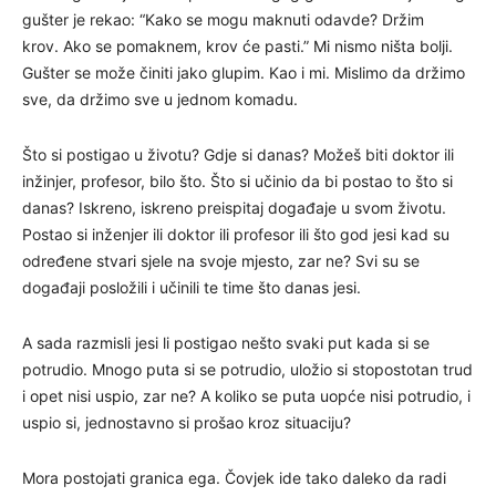
gušter je rekao: “Kako se mogu maknuti odavde? Držim
krov. Ako se pomaknem, krov će pasti.” Mi nismo ništa bolji.
Gušter se može činiti jako glupim. Kao i mi. Mislimo da držimo
sve, da držimo sve u jednom komadu.
Što si postigao u životu? Gdje si danas? Možeš biti doktor ili
inžinjer, profesor, bilo što. Što si učinio da bi postao to što si
danas? Iskreno, iskreno preispitaj događaje u svom životu.
Postao si inženjer ili doktor ili profesor ili što god jesi kad su
određene stvari sjele na svoje mjesto, zar ne? Svi su se
događaji posložili i učinili te time što danas jesi.
A sada razmisli jesi li postigao nešto svaki put kada si se
potrudio. Mnogo puta si se potrudio, uložio si stopostotan trud
i opet nisi uspio, zar ne? A koliko se puta uopće nisi potrudio, i
uspio si, jednostavno si prošao kroz situaciju?
Mora postojati granica ega. Čovjek ide tako daleko da radi