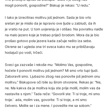
mogli ponoviti, gospodine?” Biskup je rekao: “U redu.”
I tako je izrecitirao molitvu još jednom. Sada je bio vrlo
sretan jer je mislio da je ispravio ove ljude u zabludi, da ih
je vratio na put. U tom uvjerenju je i otišao. Na povratku naiđe
na malo jezero koje je trebao prijeći brodom. Mora da je bio
prošao gotovo pola jezera kada začuje nešto iza sebe.
Okrene se i ugleda ona tri sveca kako mu se približavaju
hodajući po vodi, trčeći.
Sveci ga zazvaše i rekoše mu: “Molimo Vas, gospodine,
hoćete li ponoviti molitvu još jednom? Mi smo vrlo tupi ljudi.
Zaboravili smo. Ljubazno zbog nas ponovite još jednom onu
molitvu.” Biskupove oči bile su širom otvorene. Rekao je: “Ne,
ne. Ma kakva da je molitva koju ste prije molili, molim vas da
nastavite s njom.” Tada reče: “Govorili ste: Ti si troje, mi smo
troje.’ ada, molim vas, govorite: Ti si troje, a mi smo
četvero. Molite se i za mene. I povedite me sa sobom.”