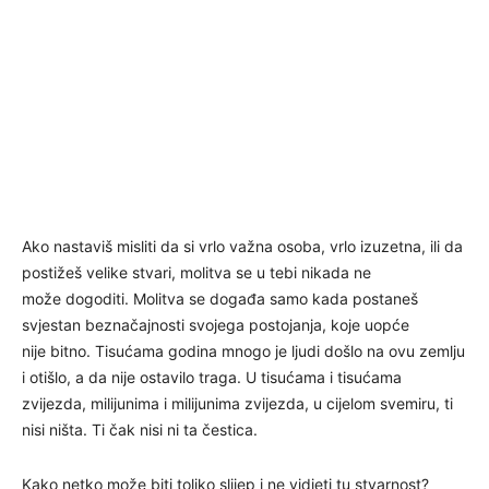
Ako nastaviš misliti da si vrlo važna osoba, vrlo izuzetna, ili da
postižeš velike stvari, molitva se u tebi nikada ne
može dogoditi. Molitva se događa samo kada postaneš
svjestan beznačajnosti svojega postojanja, koje uopće
nije bitno. Tisućama godina mnogo je ljudi došlo na ovu zemlju
i otišlo, a da nije ostavilo traga. U tisućama i tisućama
zvijezda, milijunima i milijunima zvijezda, u cijelom svemiru, ti
nisi ništa. Ti čak nisi ni ta čestica.
Kako netko može biti toliko slijep i ne vidjeti tu stvarnost?