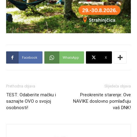
Facebook
WhatsApp
X
Prethodna objava
Slijedeća objava
TEST: Odaberite mačku i
Preokrenite starenje: Ove
saznajte OVO o svojoj
NAVIKE doslovno pomlađuju
osobnosti!
vaš DNK!