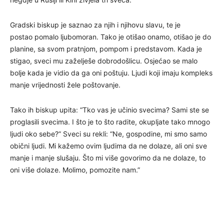
Gradski biskup je saznao za njih i njihovu slavu, te je
postao pomalo ljubomoran. Tako je otišao onamo, otišao je do
planine, sa svom pratnjom, pompom i predstavom. Kada je
stigao, sveci mu zaželješe dobrodošlicu. Osjećao se malo
bolje kada je vidio da ga oni poštuju. Ljudi koji imaju kompleks
manje vrijednosti žele poštovanje.
Tako ih biskup upita: “Tko vas je učinio svecima? Sami ste se
proglasili svecima. I što je to što radite, okupljate tako mnogo
ljudi oko sebe?” Sveci su rekli: “Ne, gospodine, mi smo samo
obični ljudi. Mi kažemo ovim ljudima da ne dolaze, ali oni sve
manje i manje slušaju. Što mi više govorimo da ne dolaze, to
oni više dolaze. Molimo, pomozite nam.”