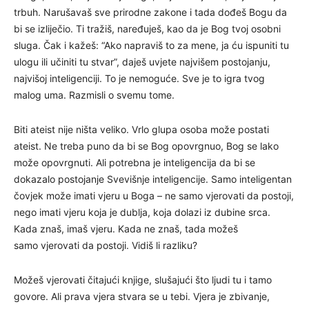
trbuh. Narušavaš sve prirodne zakone i tada dođeš Bogu da
bi se izliječio. Ti tražiš, naređuješ, kao da je Bog tvoj osobni
sluga. Čak i kažeš: “Ako napraviš to za mene, ja ću ispuniti tu
ulogu ili učiniti tu stvar”, daješ uvjete najvišem postojanju,
najvišoj inteligenciji. To je nemoguće. Sve je to igra tvog
malog uma. Razmisli o svemu tome.
Biti ateist nije ništa veliko. Vrlo glupa osoba može postati
ateist. Ne treba puno da bi se Bog opovrgnuo, Bog se lako
može opovrgnuti. Ali potrebna je inteligencija da bi se
dokazalo postojanje Svevišnje inteligencije. Samo inteligentan
čovjek može imati vjeru u Boga – ne samo vjerovati da postoji,
nego imati vjeru koja je dublja, koja dolazi iz dubine srca.
Kada znaš, imaš vjeru. Kada ne znaš, tada možeš
samo vjerovati da postoji. Vidiš li razliku?
Možeš vjerovati čitajući knjige, slušajući što ljudi tu i tamo
govore. Ali prava vjera stvara se u tebi. Vjera je zbivanje,