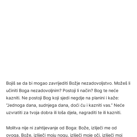
Bojiš se da bi mogao zavrijediti Božje nezadovoljstvo. Možeš li
učiniti Boga nezadovoljnim? Postoji li način? Bog te neće
kazniti. Ne postoji Bog koji sjedi negdje na planini i kaže:
“Jednoga dana, sudnjega dana, doći ću i kazniti vas.” Neće
uzvratiti za tvoja dobra ili loša djela, nagraditi te ili kazniti.
Molitva nije ni zahtijevanje od Boga: Bože, izliječi me od
ovoga, Bože, izliječi moju nogu, izliječi moje oči, izliječi moj