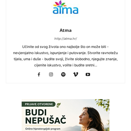
Atma
http://atma.hr/
Učinite od svog života ono najbolje što on može biti -
nevjerojatno iskustvo, ispunjenje i putovanje. Stvorite ravnotežu
tijela, uma i duše - budite svoji, živite slobodno, njegujte znanje,
cijenite iskustvo, volite i budite sretni...