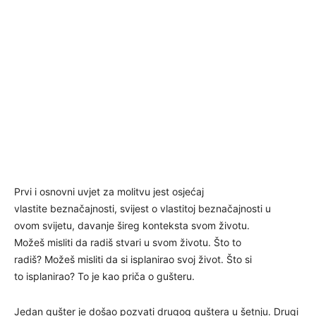
Prvi i osnovni uvjet za molitvu jest osjećaj
vlastite beznačajnosti, svijest o vlastitoj beznačajnosti u
ovom svijetu, davanje šireg konteksta svom životu.
Možeš misliti da radiš stvari u svom životu. Što to
radiš? Možeš misliti da si isplanirao svoj život. Što si
to isplanirao? To je kao priča o gušteru.
Jedan gušter je došao pozvati drugog guštera u šetnju. Drugi