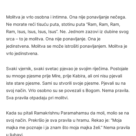
Molitva je vrlo osobna i intimna. Ona nije ponavljanje nečega.
Ne morate reći tisuću puta, stotinu puta “Ram, Ram, Ram,
Ram, Isus, Isus, Isus, Isus”. Ne. Jednom zazovi iz dubine svog
srca – to je molitva. Ona nije ponavljanje. Ona je
jedinstvena. Molitva se može istrošiti ponavljanjem. Molitva je
vrlo jedinstvena.
Svaki vjernik, svaki svetac pjevao je svojim riječima. Postojale
su mnoge pjesme prije Mire, prije Kabira, ali oni nisu pjevali
iste stare pjesme. Sami su stvorili svoje pjesme. Pjevali su na
svoj način. Vrlo osobno su se povezali s Bogom. Nema pravila.
Sva pravila otpadaju pri molitvi.
Kada su pitali Ramakrishnu Paramahamsu da moli, molio se na
svoj način. Prekršio je sva pravila u hramu. Rekao je: “Moja
majka me poznaje i ja znam što moja majka želi.” Nema pravila
u ljubavi.