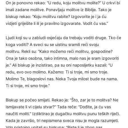
On je ponovno rekao: “U redu, koju molitvu molite?” U crkvi bi
imali zadane molitve. Ponavljaju molitve iz Biblije. Tako je
biskup rekao: “Koju molitvu rabite? Izgovorite je i ja ću
vidjeti griješite li ili je pravilno izgovarate. Vodit ću vas.”
Ljudi koji su u zabludi osjećaju da trebaju voditi druge. Tko će
koga voditi? A sveci su se uistinu sramili reći svoju
molitvu. Rekli su: “Kako možemo reći molitvu, gospodine?
Ona je tako osobna, tako intimna, malo nas je sram izgovoriti
je.” Ali biskup je inzistirao, pa su oni naposljetku kazali: “U
redu, evo ovo molimo. Kažemo: Ti si troje, mi smo troje.
Molimo Te, blagoslovi nas. Neka Tvoja milost bude na nama.
Ti si troje, mi smo troje.”
Biskup se počeo smijati. Rekao je: “Što, zar je to molitva? Ne
ismijavate li vi cijelu stvar?” Tada reče: “Dođite, ja ću vas
naučiti moliti.” Izdiktirao je dugačku molitvu punu teških riječi.
Kada je završio, tri nepismena sveca nisu je mogla razumjeti.
Vrlo pristojno upitali su biskupa: “Biste li je zbog nas