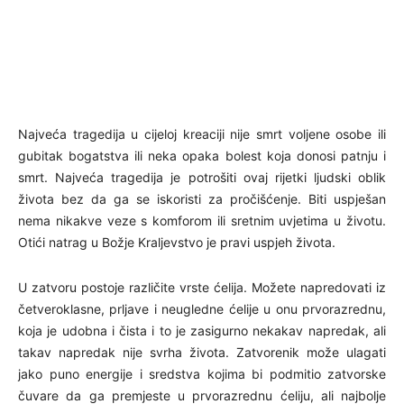
Najveća tragedija u cijeloj kreaciji nije smrt voljene osobe ili
gubitak bogatstva ili neka opaka bolest koja donosi patnju i
smrt. Najveća tragedija je potrošiti ovaj rijetki ljudski oblik
života bez da ga se iskoristi za pročišćenje. Biti uspješan
nema nikakve veze s komforom ili sretnim uvjetima u životu.
Otići natrag u Božje Kraljevstvo je pravi uspjeh života.
U zatvoru postoje različite vrste ćelija. Možete napredovati iz
četveroklasne, prljave i neugledne ćelije u onu prvorazrednu,
koja je udobna i čista i to je zasigurno nekakav napredak, ali
takav napredak nije svrha života. Zatvorenik može ulagati
jako puno energije i sredstva kojima bi podmitio zatvorske
čuvare da ga premjeste u prvorazrednu ćeliju, ali najbolje