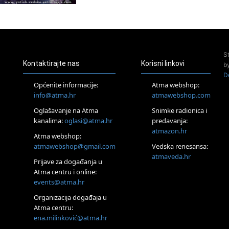
otkrivanje glasa“
20.08.
Online
Radionica:
Pomagači iz drugih
S
dimenzija Online –
Kontaktirajte nas
Korisni linkovi
otvoreno za sve
b
D
21.08.
Općenite informacije:
Atma webshop:
Zagreb+Online
info@atma.hr
atmawebshop.com
Osnovni
ThetaHealing® tečaj,
Oglašavanje na Atma
Snimke radionica i
Zagreb i Online
kanalima:
oglasi@atma.hr
predavanja:
22.08.
atmazon.hr
Pula
Atma webshop:
Access BARS®,
atmawebshop@gmail.com
Vedska renesansa:
otpusti stres
atmaveda.hr
Prijave za događanja u
23.08.
Atma centru i online:
Pula
events@atma.hr
Access Energetski
Facelift®
Organizacija događaja u
24.08.
Atma centru:
Zagreb
ena.milinković@atma.hr
Pjesma srca /