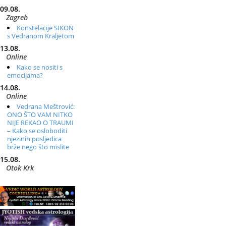
09.08.
Zagreb
Konstelacije SIKON
s Vedranom Kraljetom
13.08.
Online
Kako se nositi s
emocijama?
14.08.
Online
Vedrana Meštrović:
ONO ŠTO VAM NITKO
NIJE REKAO O TRAUMI
– Kako se osloboditi
njezinih posljedica
brže nego što mislite
15.08.
Otok Krk
Ljetni DOP retreat
– Izvorno stanje sebe
16.08.
Tisno (Murter)
Seminar pjevanja
po metodi „Škole za