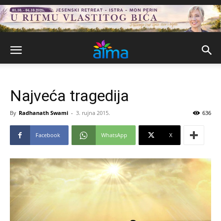
Najveća tragedija
By
Radhanath Swami
-
3. rujna 2015.
636
Facebook
WhatsApp
X