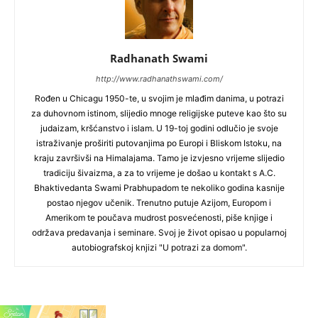
Radhanath Swami
http://www.radhanathswami.com/
Rođen u Chicagu 1950-te, u svojim je mlađim danima, u potrazi
za duhovnom istinom, slijedio mnoge religijske puteve kao što su
judaizam, kršćanstvo i islam. U 19-toj godini odlučio je svoje
istraživanje proširiti putovanjima po Europi i Bliskom Istoku, na
kraju završivši na Himalajama. Tamo je izvjesno vrijeme slijedio
tradiciju šivaizma, a za to vrijeme je došao u kontakt s A.C.
Bhaktivedanta Swami Prabhupadom te nekoliko godina kasnije
postao njegov učenik. Trenutno putuje Azijom, Europom i
Amerikom te poučava mudrost posvećenosti, piše knjige i
održava predavanja i seminare. Svoj je život opisao u popularnoj
autobiografskoj knjizi "U potrazi za domom".