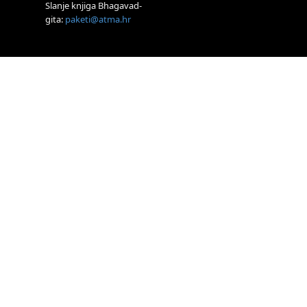
Zagreb
Slanje knjiga Bhagavad-
gita:
paketi@atma.hr
Online
Tečaj Višeg
Vodstva, razvijanja
intuicije i Akaša zapisa
26.08.
Online
Postanite Nositelj
Vibracije Nove Zemlje
27.08.
Visoko
Alemka Dauskardt
– Jednodnevna
radionica sistemskih
konstelacija
29.08.
Zagreb
HOD PO ŽERAVICI
– Seminar koji mijenja
tijelo, duh i um
SoulFest – Festival
glazbe, mudrosti i
zajedništva
30.08.