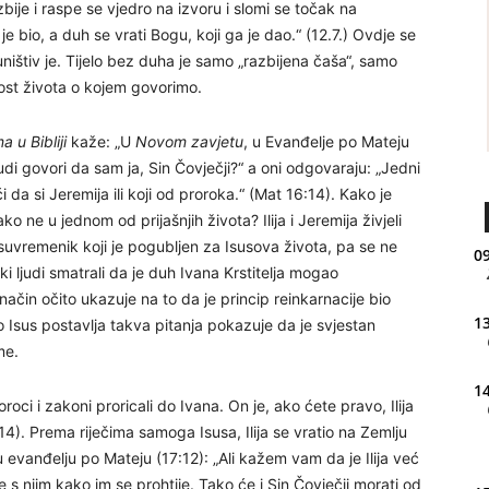
ije i raspe se vjedro na izvoru i slomi se točak na
je bio, a duh se vrati Bogu, koji ga je dao.“ (12.7.) Ovdje se
štiv je. Tijelo bez duha je samo „razbijena čaša“, samo
st života o kojem govorimo.
a u Bibliji
kaže:
„U
Novom zavjetu
, u Evanđelje po Mateju
judi govori da sam ja, Sin Čovječji?“ a oni odgovaraju: „Jedni
eći da si Jeremija ili koji od proroka.“ (Mat 16:14). Kako je
o ne u jednom od prijašnjih života? Ilija i Jeremija živjeli
ov suvremenik koji je pogubljen za Isusova života, pa se ne
09
eki ljudi smatrali da je duh Ivana Krstitelja mogao
j način očito ukazuje na to da je princip reinkarnacije bio
13
o Isus postavlja takva pitanja pokazuje da je svjestan
me.
14
roci i zakoni proricali do Ivana. On je, ako ćete pravo, Ilija
14). Prema riječima samoga Isusa, Ilija se vratio na Zemlju
u evanđelju po Mateju (17:12): „Ali kažem vam da je Ilija već
 njim kako im se prohtije. Tako će i Sin Čovječji morati od