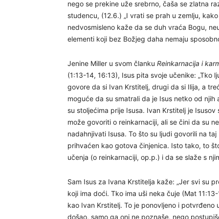
nego se prekine uže srebrno, čaša se zlatna razb
studencu, (12.6.) „I vrati se prah u zemlju, kako 
nedvosmisleno kaže da se duh vraća Bogu, neuni
elementi koji bez Božjeg daha nemaju sposobno
Jenine Miller u svom članku
Reinkarnacija i karm
(1:13-14, 16:13), Isus pita svoje učenike: „Tko l
govore da si Ivan Krstitelj, drugi da si Ilija, a tr
moguće da su smatrali da je Isus netko od njih ak
su stoljećima prije Isusa. Ivan Krstitelj je Isus
može govoriti o reinkarnaciji, ali se čini da su n
nadahnjivati Isusa. To što su ljudi govorili na ta
prihvaćen kao gotova činjenica. Isto tako, to št
učenja (o reinkarnaciji, op.p.) i da se slaže s nji
Sam Isus za Ivana Krstitelja kaže: „Jer svi su pro
koji ima doći. Tko ima uši neka čuje (Mat 11:13-
kao Ivan Krstitelj. To je ponovljeno i potvrđeno 
došao, samo ga oni ne poznaše, nego postupiše s