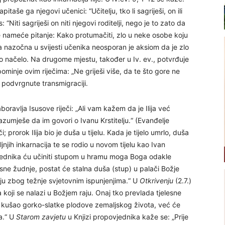
taše ga njegovi učenici: “Učitelju, tko li sagriješi, on ili
: “Niti sagriješi on niti njegovi roditelji, nego je to zato da
e nameće pitanje: Kako protumačiti, zlo u neke osobe koju
 nazočna u svijesti učenika neosporan je aksiom da je zlo
vo načelo. Na drugome mjestu, također u Iv. ev., potvrđuje
ominje ovim riječima: „Ne griješi više, da te što gore ne
podvrgnute transmigraciji.
ravlja Isusove riječi: „Ali vam kažem da je Ilija već
umješe da im govori o Ivanu Krstitelju.“ (Evanđelje
 prorok Ilija bio je duša u tijelu. Kada je tijelo umrlo, duša
jnjih inkarnacija te se rodio u novom tijelu kao Ivan
bjednika ću učiniti stupom u hramu moga Boga odakle
esne žudnje, postat će stalna duša (stup) u palači Božje
mlju zbog težnje svjetovnim ispunjenjima.“ U
Otkrivenju
(2.7.)
a koji se nalazi u Božjem raju. Onaj tko prevlada tjelesne
bi kušao gorko-slatke plodove zemaljskog života, već će
a.“ U
Starom zavjetu
u Knjizi propovjednika kaže se: „Prije