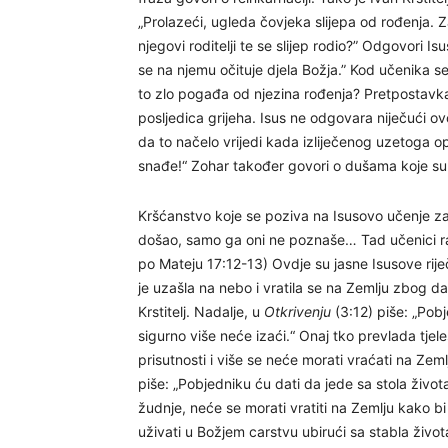
„Prolazeći, ugleda čovjeka slijepa od rođenja. Zapi
njegovi roditelji te se slijep rodio?” Odgovori Isus
se na njemu očituje djela Božja.” Kod učenika s
to zlo pogađa od njezina rođenja? Pretpostavka
posljedica grijeha. Isus ne odgovara niječući o
da to načelo vrijedi kada izliječenog uzetoga op
snađe!“ Zohar također govori o dušama koje su 
Kršćanstvo koje se poziva na Isusovo učenje zabo
došao, samo ga oni ne poznaše… Tad učenici raz
po Mateju 17:12-13) Ovdje su jasne Isusove riječi;
je uzašla na nebo i vratila se na Zemlju zbog dal
Krstitelj. Nadalje, u
Otkrivenju
(3:12) piše: „Po
sigurno više neće izaći.“ Onaj tko prevlada tjel
prisutnosti i više se neće morati vraćati na Ze
piše: „Pobjedniku ću dati da jede sa stola život
žudnje, neće se morati vratiti na Zemlju kako 
uživati u Božjem carstvu ubirući sa stabla život