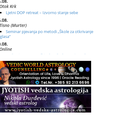
.08.
Otok Krk
Ljetni DOP retreat – Izvorno stanje sebe
.08.
Tisno (Murter)
Seminar pjevanja po metodi „Škole za otkrivanje
glasa“
.08.
Online
Radionica: Pomagači iz drugih dimenzija Online –
otvoreno za sve
.08.
Zagreb+Online
Osnovni ThetaHealing® tečaj, Zagreb i Online
.08.
Zagreb
Osnovna radionica za izscjeljivanje pranom (Basic
Pranic Healing course)
Pula
Access BARS®, otpusti stres
.08.
Pula
Access Energetski Facelift®