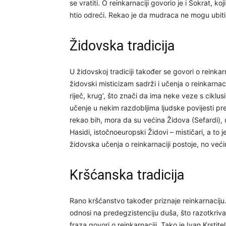
se vratiti. O reinkarnaciji govorio je i Sokrat, koj
htio odreći. Rekao je da mudraca ne mogu ubiti
Židovska tradicija
U židovskoj tradiciji također se govori o reinka
židovski misticizam sadrži i učenja o reinkarnaci
riječ, krug’, što znači da ima neke veze s ciklus
učenje u nekim razdobljima ljudske povijesti pred
rekao bih, mora da su većina Židova (Sefardi), u S
Hasidi, istočnoeuropski Židovi – mističari, a to j
židovska učenja o reinkarnaciji postoje, no većin
Kršćanska tradicija
Rano kršćanstvo također priznaje reinkarnaciju.
odnosi na predegzistenciju duša, što razotkriva 
fraza govori o reinkarnaciji. Tako je Ivan Krstite