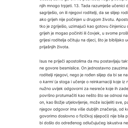
njih mnogo trpjeti. 13. Tada razumješe učenici d
sagriješio, on ili njegovi roditelji, da se slijep 
ako grijeh nije počinjen u drugom životu. Apostol
tko je zgriješio, uzimajući kao gotovu činjenicu
grijeh je mogao počiniti ili čovjek, u svome proš
grijesi roditelja očituju na djeci, što je biblijsko
prijašnjih života.
Isus ne priječi apostolima da mu postavljaju tak
ne govore besmislice. On jednostavno zauzima dr
roditelji njegovi, nego je rođen slijep da bi se n
o
karmi
(a stoga i učenje o reinkarnaciji koje iz 
nužno uvijek odgovorni za nesreće koje ih zades
površno protumačiti kao nešto što se odnosi na 
on, kao Božje utjelovljenje, može iscijeliti sve,
njegov odgovor ima više dubljih značenja, od ko
govorimo doslovno o fizičkoj sljepoći) nije bi
bi došlo do određenog odlučujućeg iskustva ne