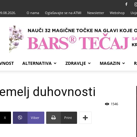
09.08.2026.
O nama
Oglašavajte se na ATMI
Newsletter
Webshop
Uvje
VNOST
ALTERNATIVA
ZDRAVLJE
MAGAZIN
R
temelj duhovnosti
1546
X
Viber
Print