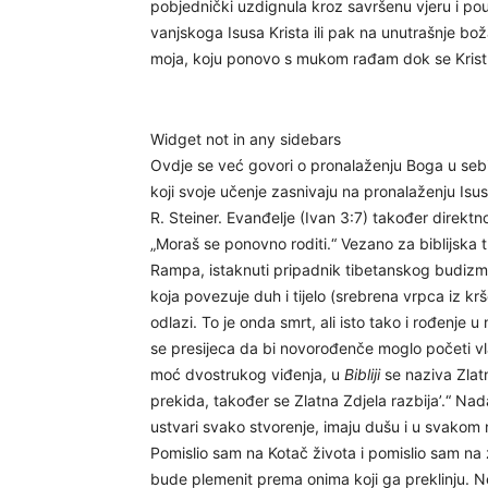
pobjednički uzdignula kroz savršenu vjeru i po
vanjskoga Isusa Krista ili pak na unutrašnje bož
moja, koju ponovo s mukom rađam dok se Krist n
Widget not in any sidebars
Ovdje se već govori o pronalaženju Boga u sebi,
koji svoje učenje zasnivaju na pronalaženju Isus
R. Steiner. Evanđelje (Ivan 3:7) također direkt
„Moraš se ponovno roditi.“ Vezano za biblijska
Rampa, istaknuti pripadnik tibetanskog budizma
koja povezuje duh i tijelo (srebrena vrpca iz k
odlazi. To je onda smrt, ali isto tako i rođenje
se presijeca da bi novorođenče moglo početi vlast
moć dvostrukog viđenja, u
Bibliji
se naziva Zlat
prekida, također se Zlatna Zdjela razbija’.“ Nad
ustvari svako stvorenje, imaju dušu i u svakom
Pomislio sam na Kotač života i pomislio sam na 
bude plemenit prema onima koji ga preklinju. 