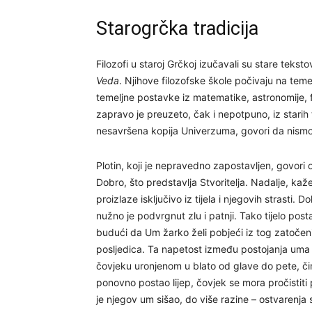
Starogrčka tradicija
Filozofi u staroj Grčkoj izučavali su stare teksto
Veda
. Njihove filozofske škole počivaju na teme
temeljne postavke iz matematike, astronomije, fil
zapravo je preuzeto, čak i nepotpuno, iz starih 
nesavršena kopija Univerzuma, govori da nismo 
Plotin, koji je nepravedno zapostavljen, govori 
Dobro, što predstavlja Stvoritelja. Nadalje, kaž
proizlaze isključivo iz tijela i njegovih strasti
nužno je podvrgnut zlu i patnji. Tako tijelo po
budući da Um žarko želi pobjeći iz tog zatočeni
posljedica. Ta napetost između postojanja uma u
čovjeku uronjenom u blato od glave do pete, či
ponovno postao lijep, čovjek se mora pročistit
je njegov um sišao, do više razine – ostvarenja 