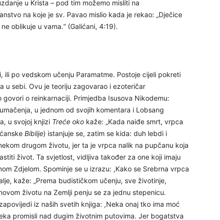
uzdanje u Krista – pod tim možemo misliti na
24
anstvo na koje je sv. Pavao mislio kada je rekao: „Dječice
e oblikuje u vama.“ (Galićani, 4:19).
25
 ili po vedskom učenju Paramatme. Postoje cijeli pokreti
a u sebi. Ovu je teoriju zagovarao i ezoteričar
no govori o reinkarnaciji. Primjedba Isusova Nikodemu:
26
 tumačenja, u jednom od svojih komentara i Lobsang
, u svojoj knjizi
Treće oko
kaže: „Kada naiđe smrt, vrpca
ršćanske
Biblije
) istanjuje se, zatim se kida: duh lebdi i
27
 u nekom drugom životu, jer ta je vrpca nalik na pupčanu koja
iti život. Ta svjetlost, vidljiva također za one koji imaju
nom Zdjelom. Spominje se u izrazu: ,Kako se Srebrna vrpca
28
alje, kaže: „Prema budističkom učenju, sve životinje,
 novom životu na Zemlji penju se za jednu stepenicu.
zapovijedi iz naših svetih knjiga: ,Neka onaj tko ima moć
29
Neka promisli nad dugim životnim putovima. Jer bogatstva