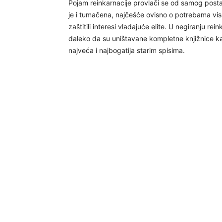
Pojam reinkarnacije provlači se od samog postan
je i tumačena, najčešće ovisno o potrebama viso
zaštitili interesi vladajuće elite. U negiranju r
daleko da su uništavane kompletne knjižnice kao
najveća i najbogatija starim spisima.