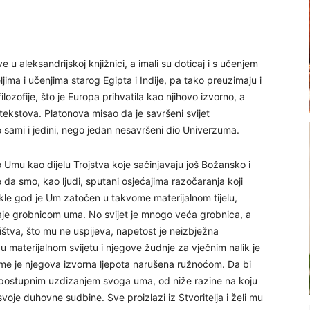
ve u aleksandrijskoj knjižnici, a imali su doticaj i s učenjem
ljima i učenjima starog Egipta i Indije, pa tako preuzimaju i
ozofije, što je Europa prihvatila kao njihovo izvorno, a
tekstova. Platonova misao da je savršeni svijet
sami i jedini, nego jedan nesavršeni dio Univerzuma.
o Umu kao dijelu Trojstva koje sačinjavaju još Božansko i
e da smo, kao ljudi, sputani osjećajima razočaranja koji
. Dokle god je Um zatočen u takvome materijalnom tijelu,
staje grobnicom uma. No svijet je mnogo veća grobnica, a
štva, što mu ne uspijeva, napetost je neizbježna
 materijalnom svijetu i njegove žudnje za vječnim nalik je
me je njegova izvorna ljepota narušena ružnoćom. Da bi
i postupnim uzdizanjem svoga uma, od niže razine na koju
svoje duhovne sudbine. Sve proizlazi iz Stvoritelja i želi mu