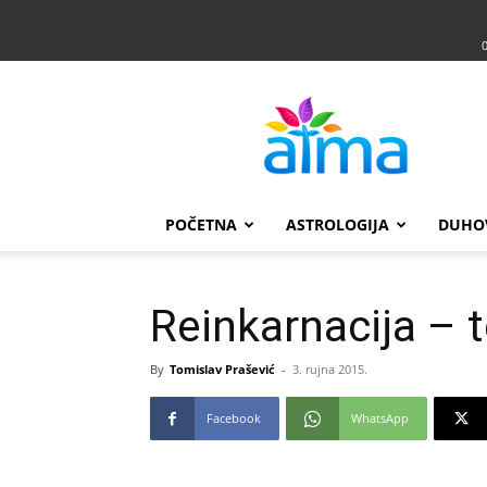
Atma
POČETNA
ASTROLOGIJA
DUHO
Reinkarnacija – 
By
Tomislav Prašević
-
3. rujna 2015.
Facebook
WhatsApp