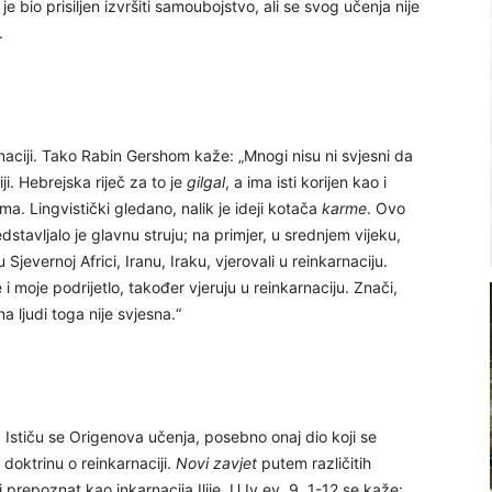
i je bio prisiljen izvršiti samoubojstvo, ali se svog učenja nije
.
rnaciji. Tako Rabin Gershom kaže: „Mnogi nisu ni svjesni da
ji. Hebrejska riječ za to je
gilgal
, a ima isti korijen kao i
ima. Lingvistički gledano, nalik je ideji kotača
karme
. Ovo
stavljalo je glavnu struju; na primjer, u srednjem vijeku,
jevernoj Africi, Iranu, Iraku, vjerovali u reinkarnaciju.
e i moje podrijetlo, također vjeruju u reinkarnaciju. Znači,
a ljudi toga nije svjesna.“
 Ističu se Origenova učenja, posebno onaj dio koji se
doktrinu o reinkarnaciji.
Novi zavjet
putem različitih
lj prepoznat kao inkarnacija Ilije. U Iv.ev. 9, 1-12 se kaže: