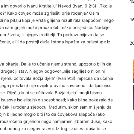
15
a im govori o Ivanu Krstitelju“ Navod (Ivan, 9:2:3): „Tko je
rodio?“ Kako čovjek može zgriješiti prije rođenja? Osim
16
i ne pitaju koja je vrsta grijeha rezultirala sljepoćom, nego
 da sam grijeh može prouzročiti teške posljedice. Nadalje,
lom životu, ili njegovi roditelji. To podrazumijeva da se
 učenje, ali i da postoji duša i stoga ispašta za prijestupe iz
20
va pitanja. Da je to učenje njemu strano, upozorio bi ih da
21
ugačiji stav. Njegov odgovor „nije sagriješio ni on ni
a njemu očitovala Božja djela“ (Ivan 9:3) implicira da učenje
22
njega proizlazi) nije uvijek pravilno shvaćeno i da ljudi nisu
e. Riječ „da bi se očitovala Božja djela“ mogli bismo
Isusove iscjeliteljske sposobnosti; kako bi se pokazalo da
 pa čak i urođenu sljepoću. Međutim, sklon sam mišljenju da
jih bi jedno moglo biti i to da čovjekova sljepoća (ako
la prouzročena grijehom nego namjernim izborom duše, kako
23
ophodnog za njegov razvoj. Iz tog iskustva duša bi se