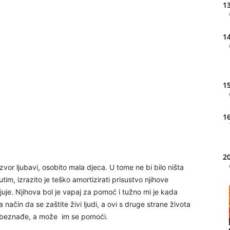
13
14
15
16
20
zvor ljubavi, osobito mala djeca. U tome ne bi bilo ništa
im, izrazito je teško amortizirati prisustvo njihove
ljuje. Njihova bol je vapaj za pomoć i tužno mi je kada
21
način da se zaštite živi ljudi, a ovi s druge strane života
 i beznađe, a može im se pomoći.
22