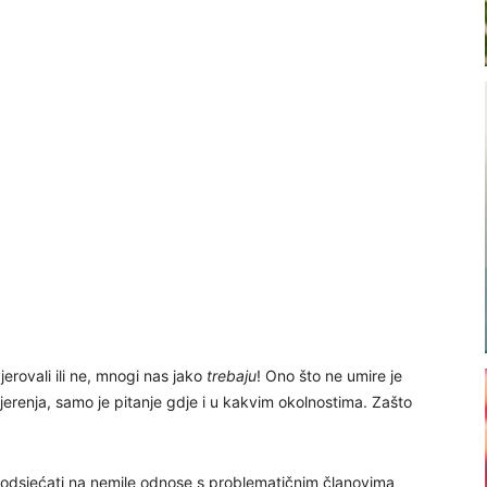
vjerovali ili ne, mnogi nas jako
trebaju
! Ono što ne umire je
jerenja, samo je pitanje gdje i u kakvim okolnostima. Zašto
podsjećati na nemile odnose s problematičnim članovima