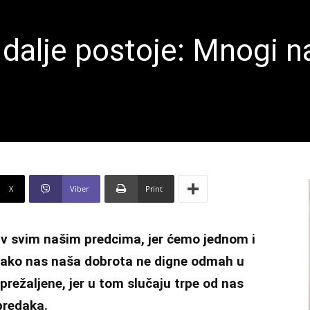
 dalje postoje: Mnogi n
X
Viber
Print
bav svim našim predcima, jer ćemo jednom i
m ako nas naša dobrota ne digne odmah u
neprežaljene, jer u tom slučaju trpe od nas
predaka.