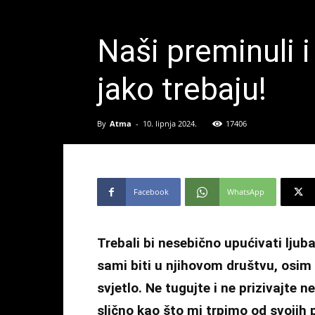
Naši preminuli i
jako trebaju!
By
Atma
-
10. lipnja 2024.
17406
Facebook
WhatsApp
Trebali bi nesebično upućivati lju
sami biti u njihovom društvu, osi
svjetlo. Ne tugujte i ne prizivajte 
slično kao što mi trpimo od svojih 