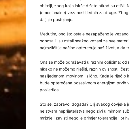
obitelji, zbog kojih lakše dišete otkad su otišli.
(emocionalne) vezanosti jednih za druge. Zbog
daljnje postojanje.
Međutim, ono što ostaje nezapaženo je vezano
odnosa ili su ostali snažno vezani za sve materij
najrazličitije načine opterećuje naš život, a da
Ona se može odražavati u raznim oblicima: od ne
nikako ne možemo riješiti, raznih ovisnosti, če
naslijeđenom imovinom i slično. Kada je riječ o 
bude opterećena posesivnom energijom prvih vl
posljedica.
Što se, zapravo, događa? Cilj svakog čovjeka j
ne stvara neprijateljstva nego živi u mirnom suž
mržnje i zavisti nego je primjer tolerancije i pri