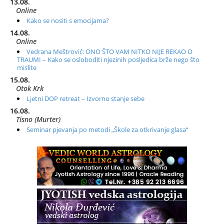
13.08.
Online
Kako se nositi s emocijama?
14.08.
Online
Vedrana Meštrović: ONO ŠTO VAM NITKO NIJE REKAO O
TRAUMI – Kako se osloboditi njezinih posljedica brže nego što
mislite
15.08.
Otok Krk
Ljetni DOP retreat – Izvorno stanje sebe
16.08.
Tisno (Murter)
Seminar pjevanja po metodi „Škole za otkrivanje glasa“
20.08.
Online
Radionica: Pomagači iz drugih dimenzija Online – otvoreno za
sve
21.08.
Zagreb+Online
Osnovni ThetaHealing® tečaj, Zagreb i Online
22.08.
Pula