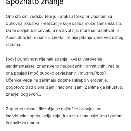
Spoznato znanje
Ono što čini vedsku teoriju i praksu toliko privlačnom su
duhovna iskustva i realizacije koje osoba može sama iskusiti.
Da bi čovjek bio čovjek, a ne životinja, mora se raspitivati o
Apsolutnoj Istini i smislu života. To nije pitanje vjere već čistog
razuma.
[box] Duhovnost nije naklapanje i kvazi-vjerovanje
sentimentalista, znanstveno neupućenih i primitivnih, već je
ona posjed i moć duboko osvještenih i mudrih.[/box]
Učenika Veda ne zanimaju dogme i slijepo vjerovanje,
pogotovo tradicionalizam i nacionalizam. Zanima ga iskustvo,
znanje, odgovori…
Zapadna misao i filozofija se najčešće oslanjaju na
individualnu spekulaciju koja dokaze uzima osjetilima i potom
ih analizira umom.