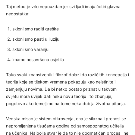
Taj metod je vrlo nepouzdan jer svi ljudi imaju četiri glavna
nedostatka:
skloni smo raditi greške
skloni smo pasti u iluziju
skloni smo varanju
imamo nesavršena osjetila
Tako svaki znanstvenik i filozof dolazi do različitih koncepcija i
teorija koje se tijekom vremena pokazuju kao neistinite i
zamjenjuju novima. Da bi netko postao priznat u takvom
svijetu mora uvijek dati neku novu teoriju i to zbunjuje,
pogotovo ako temeljimo na tome neka dublja životna pitanja.
Vedska misao je sistem otkrovenja, ona je silazna i prenosi se
nepromijenjena tisućama godina od samospoznatog učitelja
na učenika. Najbolja stvar je da to nije dogmatičan proces i ne