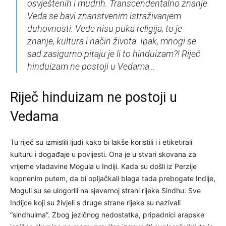
osvještenih i mudrih. Transcendentalno znanje
Veda se bavi znanstvenim istraživanjem
duhovnosti. Vede nisu puka religija; to je
znanje, kultura i način života. Ipak, mnogi se
sad zasigurno pitaju je li to hinduizam?! Riječ
hinduizam ne postoji u Vedama…
Riječ hinduizam ne postoji u
Vedama
Tu riječ su izmislili ljudi kako bi lakše koristili i i etiketirali
kulturu i događaje u povijesti. Ona je u stvari skovana za
vrijeme vladavine Mogula u Indiji. Kada su došli iz Perzije
kopnenim putem, da bi opljačkali blaga tada prebogate Indije,
Moguli su se ulogorili na sjevernoj strani rijeke Sindhu. Sve
Indijce koji su živjeli s druge strane rijeke su nazivali
“sindhuima”. Zbog jezičnog nedostatka, pripadnici arapske