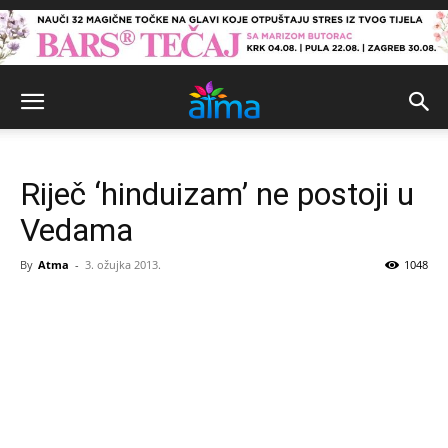
Riječ ‘hinduizam’ ne postoji u
Vedama
By
Atma
-
3. ožujka 2013.
1048