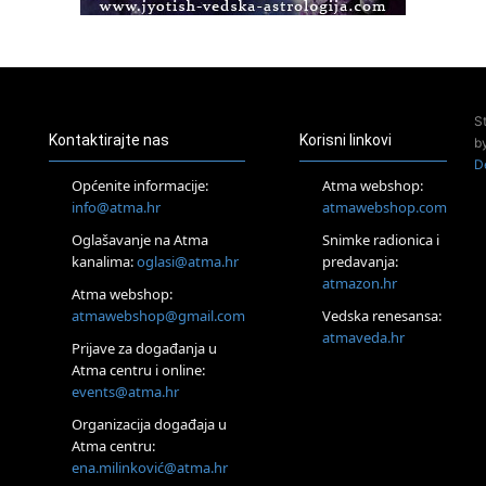
Access BARS®, otpusti stres
23.08.
Pula
Access Energetski Facelift®
24.08.
S
Zagreb
Kontaktirajte nas
Korisni linkovi
b
Pjesma srca / Zagreb
D
Online
Općenite informacije:
Atma webshop:
Tečaj Višeg Vodstva, razvijanja intuicije i Akaša zapisa
info@atma.hr
atmawebshop.com
26.08.
Oglašavanje na Atma
Snimke radionica i
Online
kanalima:
oglasi@atma.hr
predavanja:
Postanite Nositelj Vibracije Nove Zemlje
atmazon.hr
27.08.
Atma webshop:
Visoko
atmawebshop@gmail.com
Vedska renesansa:
Alemka Dauskardt – Jednodnevna radionica sistemskih
atmaveda.hr
Prijave za događanja u
konstelacija
Atma centru i online:
29.08.
events@atma.hr
Zagreb
HOD PO ŽERAVICI – Seminar koji mijenja tijelo, duh i um
Organizacija događaja u
SoulFest – Festival glazbe, mudrosti i zajedništva
Atma centru:
30.08.
ena.milinković@atma.hr
Zagreb