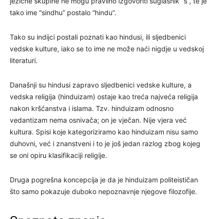
jezične skupine ne mogu pravilno izgovoriti suglasnik “s”, te je
tako ime “sindhu” postalo “hindu”.
Tako su indijci postali poznati kao hindusi, ili sljedbenici
vedske kulture, iako se to ime ne može naći nigdje u vedskoj
literaturi.
Današnji su hindusi zapravo sljedbenici vedske kulture, a
vedska religija (hinduizam) ostaje kao treća najveća religija
nakon kršćanstva i islama. Tzv. hinduizam odnosno
vedantizam nema osnivača; on je vječan. Nije vjera već
kultura. Spisi koje kategoriziramo kao hinduizam nisu samo
duhovni, već i znanstveni i to je još jedan razlog zbog kojeg
se oni opiru klasifikaciji religije.
Druga pogrešna koncepcija je da je hinduizam politeističan
što samo pokazuje duboko nepoznavnje njegove filozofije.