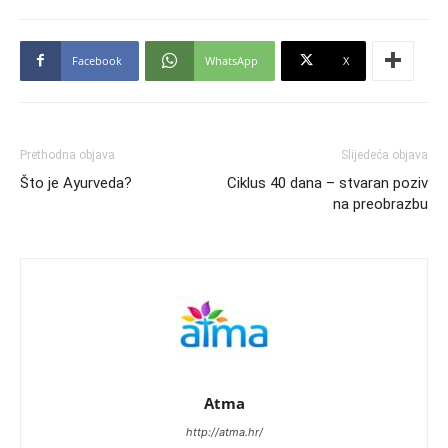
Facebook
WhatsApp
X
Prethodna objava
Slijedeća objava
Što je Ayurveda?
Ciklus 40 dana – stvaran poziv
na preobrazbu
Atma
http://atma.hr/