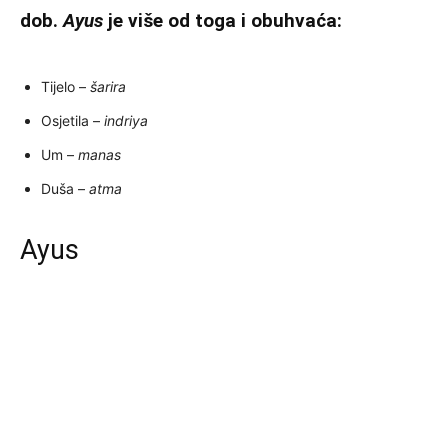
dob.
Ayus
je više od toga i obuhvaća:
Tijelo –
šarira
Osjetila –
indriya
Um –
manas
Duša –
atma
Ayus