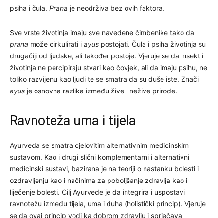
psiha i čula.
Prana
je neodrživa bez ovih faktora.
Sve vrste životinja imaju sve navedene čimbenike tako da
prana
može cirkulirati i
ayus
postojati. Čula i psiha životinja su
drugačiji od ljudske, ali također postoje. Vjeruje se da insekt i
životinja ne percipiraju stvari kao čovjek, ali da imaju psihu, ne
toliko razvijenu kao ljudi te se smatra da su duše iste. Znači
ayus
je osnovna razlika između žive i nežive prirode.
Ravnoteža uma i tijela
Ayurveda se smatra cjelovitim alternativnim medicinskim
sustavom. Kao i drugi slični komplementarni i alternativni
medicinski sustavi, bazirana je na teoriji o nastanku bolesti i
ozdravljenju kao i načinima za poboljšanje zdravlja kao i
liječenje bolesti. Cilj Ayurvede je da integrira i uspostavi
ravnotežu između tijela, uma i duha (holistički princip). Vjeruje
se da ovaj princip vodi ka dobrom zdravlju i sprječava