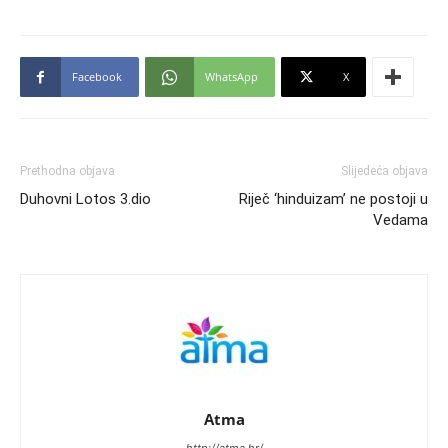
Facebook
WhatsApp
X
Prethodna objava
Slijedeća objava
Duhovni Lotos 3.dio
Riječ ‘hinduizam’ ne postoji u
Vedama
Atma