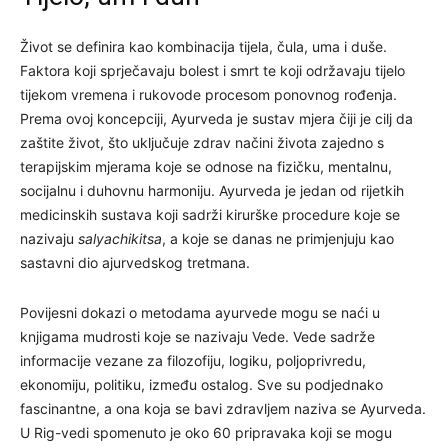
Život se definira kao kombinacija tijela, čula, uma i duše.
Faktora koji sprječavaju bolest i smrt te koji održavaju tijelo
tijekom vremena i rukovode procesom ponovnog rođenja.
Prema ovoj koncepciji, Ayurveda je sustav mjera čiji je cilj da
zaštite život, što uključuje zdrav načini života zajedno s
terapijskim mjerama koje se odnose na fizičku, mentalnu,
socijalnu i duhovnu harmoniju. Ayurveda je jedan od rijetkih
medicinskih sustava koji sadrži kirurške procedure koje se
nazivaju
salyachikitsa
, a koje se danas ne primjenjuju kao
sastavni dio ajurvedskog tretmana.
Povijesni dokazi o metodama ayurvede mogu se naći u
knjigama mudrosti koje se nazivaju Vede. Vede sadrže
informacije vezane za filozofiju, logiku, poljoprivredu,
ekonomiju, politiku, između ostalog. Sve su podjednako
fascinantne, a ona koja se bavi zdravljem naziva se Ayurveda.
U Rig-vedi spomenuto je oko 60 pripravaka koji se mogu