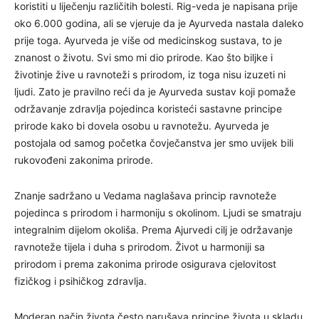
koristiti u liječenju različitih bolesti. Rig-veda je napisana prije
oko 6.000 godina, ali se vjeruje da je Ayurveda nastala daleko
prije toga. Ayurveda je više od medicinskog sustava, to je
znanost o životu. Svi smo mi dio prirode. Kao što biljke i
životinje žive u ravnoteži s prirodom, iz toga nisu izuzeti ni
ljudi. Zato je pravilno reći da je Ayurveda sustav koji pomaže
održavanje zdravlja pojedinca koristeći sastavne principe
prirode kako bi dovela osobu u ravnotežu. Ayurveda je
postojala od samog početka čovječanstva jer smo uvijek bili
rukovođeni zakonima prirode.
Znanje sadržano u Vedama naglašava princip ravnoteže
pojedinca s prirodom i harmoniju s okolinom. Ljudi se smatraju
integralnim dijelom okoliša. Prema Ajurvedi cilj je održavanje
ravnoteže tijela i duha s prirodom. Život u harmoniji sa
prirodom i prema zakonima prirode osigurava cjelovitost
fizičkog i psihičkog zdravlja.
Moderan način života često narušava principe života u skladu