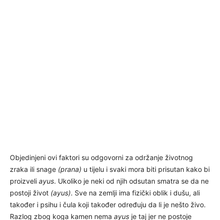
Objedinjeni ovi faktori su odgovorni za održanje životnog
zraka ili snage
(prana)
u tijelu i svaki mora biti prisutan kako bi
proizveli
ayus
. Ukoliko je neki od njih odsutan smatra se da ne
postoji život
(ayus)
. Sve na zemlji ima fizički oblik i dušu, ali
također i psihu i čula koji također određuju da li je nešto živo.
Razlog zbog koga kamen nema
ayus
je taj jer ne postoje