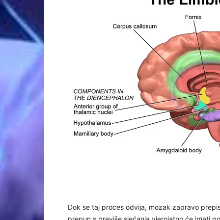
Dok se taj proces odvija, mozak zapravo prepis
prepun s previše sjećanja vjerojatno će imati 