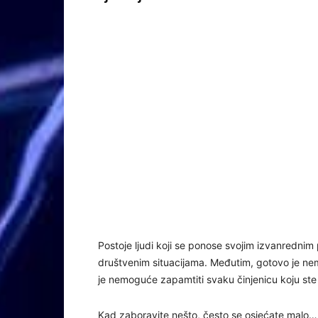
Postoje ljudi koji se ponose svojim izvanrednim 
društvenim situacijama. Međutim, gotovo je nemo
je nemoguće zapamtiti svaku činjenicu koju ste 
Kad zaboravite nešto, često se osjećate malo…