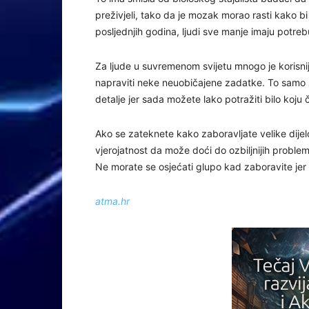
preživjeli, tako da je mozak morao rasti kako b
posljednjih godina, ljudi sve manje imaju potr
Za ljude u suvremenom svijetu mnogo je korisni
napraviti neke neuobičajene zadatke. To samo z
detalje jer sada možete lako potražiti bilo koju 
Ako se zateknete kako zaboravljate velike dijel
vjerojatnost da može doći do ozbiljnijih problem
Ne morate se osjećati glupo kad zaboravite jer
atma.hr