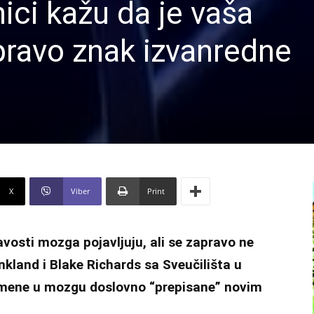
ci kažu da je vaša
pravo znak izvanredne
X
Viber
Print
vosti mozga pojavljuju, ali se zapravo ne
nkland i Blake Richards
sa Sveučilišta u
pomene u mozgu doslovno “prepisane” novim