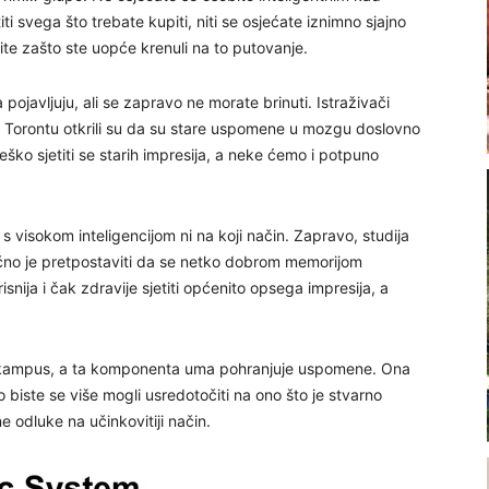
i svega što trebate kupiti, niti se osjećate iznimno sjajno
ite zašto ste uopće krenuli na to putovanje.
ojavljuju, ali se zapravo ne morate brinuti. Istraživači
u Torontu otkrili su da su stare uspomene u mozgu doslovno
eško sjetiti se starih impresija, a neke ćemo i potpuno
s visokom inteligencijom ni na koji način. Zapravo, studija
gično je pretpostaviti da se netko dobrom memorijom
isnija i čak zdravije sjetiti općenito opsega impresija, a
okampus, a ta komponenta uma pohranjuje uspomene. Ona
o biste se više mogli usredotočiti na ono što je stvarno
 odluke na učinkovitiji način.