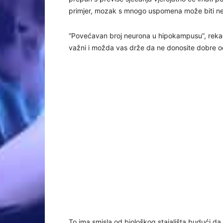
primjer, mozak s mnogo uspomena može biti neod
“Povećavan broj neurona u hipokampusu”, rekao j
važni i možda vas drže da ne donosite dobre o
To ima smisla od biološkog stajališta budući da b