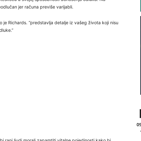
lučan jer računa previše varijabli.
e Richards. “predstavlja detalje iz vašeg života koji nisu
dluke.”
09
i rani ljudi morali zapamtiti vitalne pojedinosti kako bi