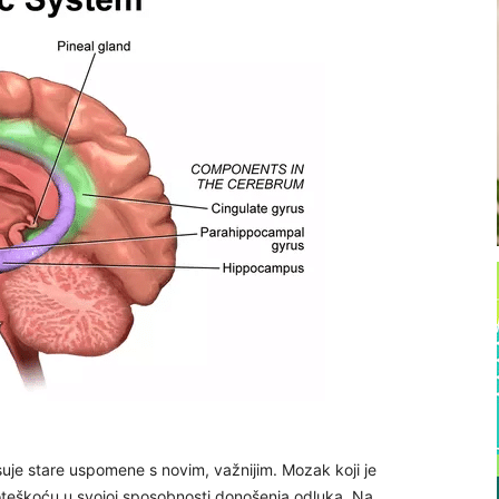
uje stare uspomene s novim, važnijim. Mozak koji je
poteškoću u svojoj sposobnosti donošenja odluka. Na