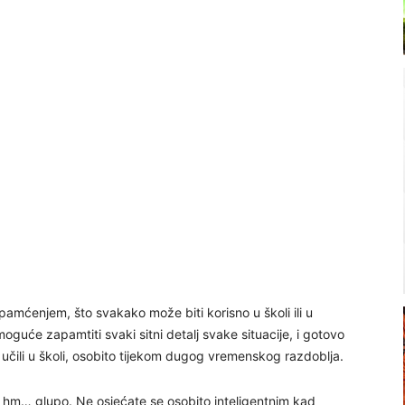
pamćenjem, što svakako može biti korisno u školi ili u
guće zapamtiti svaki sitni detalj svake situacije, i gotovo
učili u školi, osobito tijekom dugog vremenskog razdoblja.
 hm… glupo. Ne osjećate se osobito inteligentnim kad