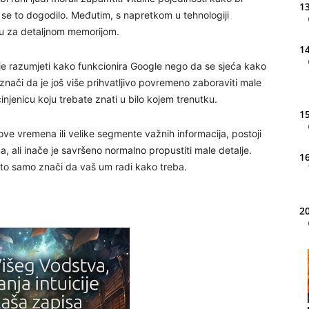
13
i se to dogodilo. Međutim, s napretkom u tehnologiji
ebu za detaljnom memorijom.
14
je razumjeti kako funkcionira Google nego da se sjeća kako
nači da je još više prihvatljivo povremeno zaboraviti male
činjenicu koju trebate znati u bilo kojem trenutku.
15
ove vremena ili velike segmente važnih informacija, postoji
a, ali inače je savršeno normalno propustiti male detalje.
16
 to samo znači da vaš um radi kako treba.
20
21
22