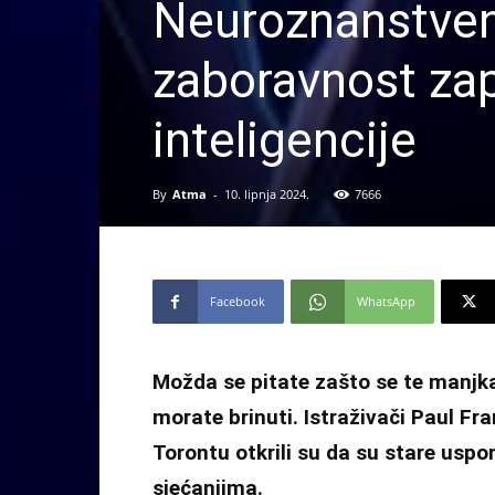
Neuroznanstveni
zaboravnost za
inteligencije
By
Atma
-
10. lipnja 2024.
7666
Facebook
WhatsApp
Možda se pitate zašto se te manjka
morate brinuti. Istraživači
Paul Fra
Torontu otkrili su da su stare us
sjećanjima.