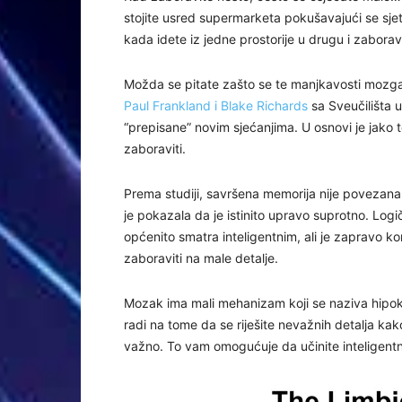
stojite usred supermarketa pokušavajući se sjetit
kada idete iz jedne prostorije u drugu i zaborav
Možda se pitate zašto se te manjkavosti mozga p
Paul Frankland i Blake Richards
sa Sveučilišta 
“prepisane” novim sjećanjima. U osnovi je jako t
zaboraviti.
Prema studiji, savršena memorija nije povezana 
je pokazala da je istinito upravo suprotno. Lo
općenito smatra inteligentnim, ali je zapravo kor
zaboraviti na male detalje.
Mozak ima mali mehanizam koji se naziva hip
radi na tome da se riješite nevažnih detalja kak
važno. To vam omogućuje da učinite inteligentne