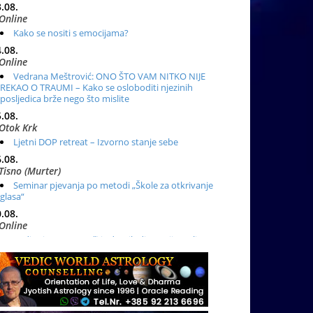
.08.
Online
Kako se nositi s emocijama?
.08.
Online
Vedrana Meštrović: ONO ŠTO VAM NITKO NIJE
REKAO O TRAUMI – Kako se osloboditi njezinih
posljedica brže nego što mislite
.08.
Otok Krk
Ljetni DOP retreat – Izvorno stanje sebe
.08.
Tisno (Murter)
Seminar pjevanja po metodi „Škole za otkrivanje
glasa“
.08.
Online
Radionica: Pomagači iz drugih dimenzija Online –
otvoreno za sve
.08.
Zagreb+Online
Osnovni ThetaHealing® tečaj, Zagreb i Online
.08.