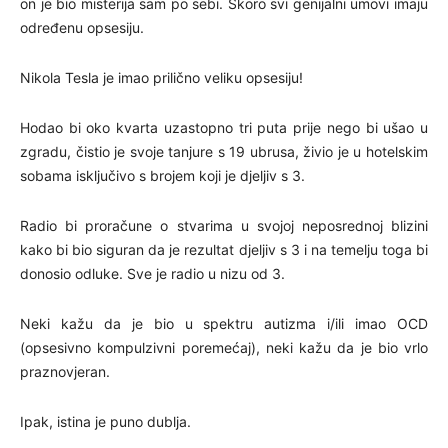
on je bio misterija sam po sebi. Skoro svi genijalni umovi imaju
određenu opsesiju.
Nikola Tesla je imao prilično veliku opsesiju!
Hodao bi oko kvarta uzastopno tri puta prije nego bi ušao u
zgradu, čistio je svoje tanjure s 19 ubrusa, živio je u hotelskim
sobama isključivo s brojem koji je djeljiv s 3.
Radio bi proračune o stvarima u svojoj neposrednoj blizini
kako bi bio siguran da je rezultat djeljiv s 3 i na temelju toga bi
donosio odluke. Sve je radio u nizu od 3.
Neki kažu da je bio u spektru autizma i/ili imao OCD
(opsesivno kompulzivni poremećaj), neki kažu da je bio vrlo
praznovjeran.
Ipak, istina je puno dublja.