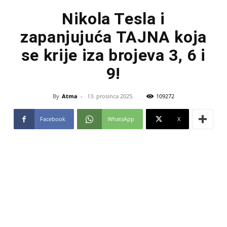
Nikola Tesla i
zapanjujuća TAJNA koja
se krije iza brojeva 3, 6 i
9!
By
Atma
-
13. prosinca 2025.
109272
Facebook
WhatsApp
X