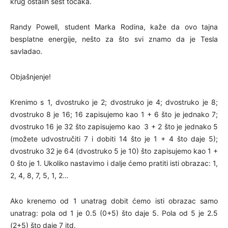
krug ostalih šest točaka.
Randy Powell, student Marka Rodina, kaže da ovo tajna
besplatne energije, nešto za što svi znamo da je Tesla
savladao.
Objašnjenje!
Krenimo s 1, dvostruko je 2; dvostruko je 4; dvostruko je 8;
dvostruko 8 je 16; 16 zapisujemo kao 1 + 6 što je jednako 7;
dvostruko 16 je 32 što zapisujemo kao 3 + 2 što je jednako 5
(možete udvostručiti 7 i dobiti 14 što je 1 + 4 što daje 5);
dvostruko 32 je 64 (dvostruko 5 je 10) što zapisujemo kao 1 +
0 što je 1. Ukoliko nastavimo i dalje ćemo pratiti isti obrazac: 1,
2, 4, 8, 7, 5, 1, 2…
Ako krenemo od 1 unatrag dobit ćemo isti obrazac samo
unatrag: pola od 1 je 0.5 (0+5) što daje 5. Pola od 5 je 2.5
(2+5) što daje 7 itd.