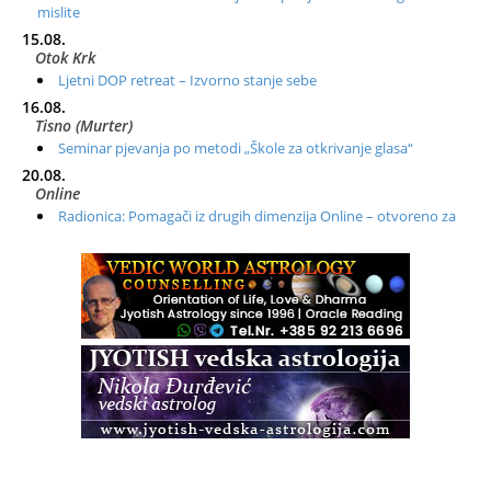
mislite
15.08.
Otok Krk
Ljetni DOP retreat – Izvorno stanje sebe
16.08.
Tisno (Murter)
Seminar pjevanja po metodi „Škole za otkrivanje glasa“
20.08.
Online
Radionica: Pomagači iz drugih dimenzija Online – otvoreno za
sve
21.08.
Zagreb+Online
Osnovni ThetaHealing® tečaj, Zagreb i Online
22.08.
Pula
Access BARS®, otpusti stres
23.08.
Pula
Access Energetski Facelift®
24.08.
Zagreb