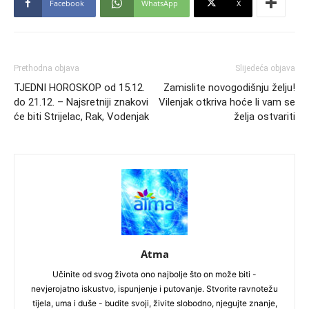
Facebook
WhatsApp
X
Prethodna objava
Slijedeća objava
TJEDNI HOROSKOP od 15.12.
Zamislite novogodišnju želju!
do 21.12. – Najsretniji znakovi
Vilenjak otkriva hoće li vam se
će biti Strijelac, Rak, Vodenjak
želja ostvariti
Atma
Učinite od svog života ono najbolje što on može biti -
nevjerojatno iskustvo, ispunjenje i putovanje. Stvorite ravnotežu
tijela, uma i duše - budite svoji, živite slobodno, njegujte znanje,