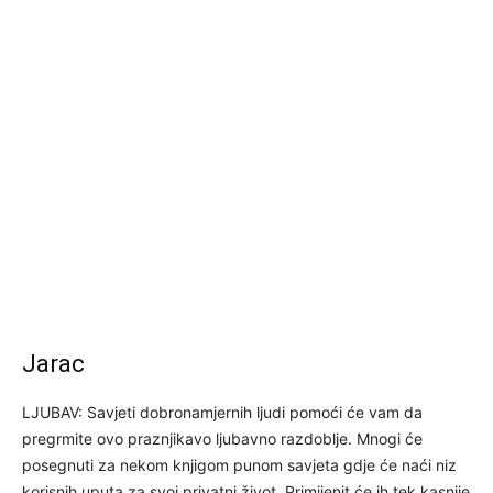
Jarac
LJUBAV: Savjeti dobronamjernih ljudi pomoći će vam da
pregrmite ovo praznjikavo ljubavno razdoblje. Mnogi će
posegnuti za nekom knjigom punom savjeta gdje će naći niz
korisnih uputa za svoj privatni život. Primijenit će ih tek kasnije