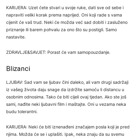
KARIJERA: Uzet ćete stvari u svoje ruke, dati sve od sebe i
napraviti veliki korak prema naprijed. Oni koji rade s vama
cijenit će vaš trud. Neki će možda već sad dobiti i zasluženo
priznanje ili barem pohvalu za ono što su postigli. Samo
nastavite.
ZDRAVLJE&SAVJET: Porast će vam samopouzdanje.
Blizanci
LJUBAV: Sad vam se ljubav čini daleko, ali vam drugi sadržaji
iz vašeg života daju snage da izdržite samoću li distancu u
osobnim odnosima. Tako će biti cijeli ovaj tjedan. Ako ste još
sami, nađite neki ljubavni film i maštajte. Oni u vezama neka
budu tolerantni.
KARIJERA: Neki će biti iznenađeni značajem posla koji je pred
njima. Možda će se i uplašiti. Ipak, neka znaju da su svemu