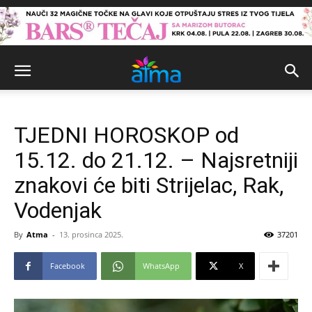
TJEDNI HOROSKOP od
15.12. do 21.12. – Najsretniji
znakovi će biti Strijelac, Rak,
Vodenjak
By
Atma
-
13. prosinca 2025.
37201
Facebook
WhatsApp
X