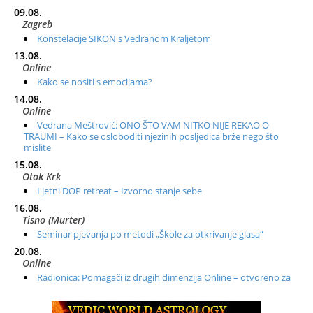
09.08.
Zagreb
Konstelacije SIKON s Vedranom Kraljetom
13.08.
Online
Kako se nositi s emocijama?
14.08.
Online
Vedrana Meštrović: ONO ŠTO VAM NITKO NIJE REKAO O
TRAUMI – Kako se osloboditi njezinih posljedica brže nego što
mislite
15.08.
Otok Krk
Ljetni DOP retreat – Izvorno stanje sebe
16.08.
Tisno (Murter)
Seminar pjevanja po metodi „Škole za otkrivanje glasa“
20.08.
Online
Radionica: Pomagači iz drugih dimenzija Online – otvoreno za
sve
21.08.