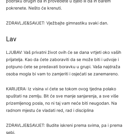
podršku drugih da ih provedete u djelo ili da ih barem
pokrenete. Nešto će krenuti.
ZDRAVLJE&SAVJET: Vježbajte gimnastiku svaki dan.
Lav
LJUBAV: Vaš privatni život ovih će se dana vrtjeti oko vaših
prijatelja. Kao da ćete zaboraviti da se može biti i udvoje i
potpuno ćete se predavati boravku u grupi. Vaša najdraža
osoba mogla bi vam to zamjeriti i osjećati se zanemareno.
KARIJERA: Iz visina vi ćete se tokom ovog tjedna polako
spuštati na zemlju. Bit će sve manje sanjarenja, a sve više
prizemljenog posla, no ni taj vam neće biti neugodan. Na
radnom mjestu će vladati red, rad i disciplina
ZDRAVLJE&SAVJET: Budite iskreni prema svima, pa i prema
sebi.