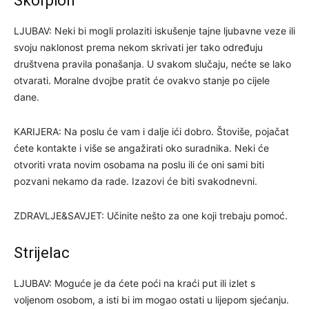
Škorpion
LJUBAV: Neki bi mogli prolaziti iskušenje tajne ljubavne veze ili
svoju naklonost prema nekom skrivati jer tako određuju
društvena pravila ponašanja. U svakom slučaju, nećte se lako
otvarati. Moralne dvojbe pratit će ovakvo stanje po cijele
dane.
KARIJERA: Na poslu će vam i dalje ići dobro. Štoviše, pojačat
ćete kontakte i više se angažirati oko suradnika. Neki će
otvoriti vrata novim osobama na poslu ili će oni sami biti
pozvani nekamo da rade. Izazovi će biti svakodnevni.
ZDRAVLJE&SAVJET: Učinite nešto za one koji trebaju pomoć.
Strijelac
LJUBAV: Moguće je da ćete poći na kraći put ili izlet s
voljenom osobom, a isti bi im mogao ostati u lijepom sjećanju.