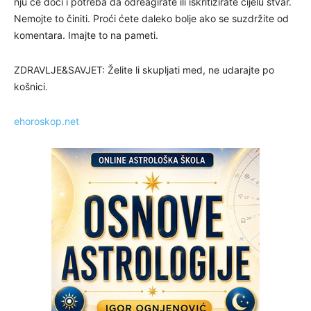
nju će doći i potreba da odreagirate ili iskritizirate cijelu stvar.
Nemojte to činiti. Proći ćete daleko bolje ako se suzdržite od
komentara. Imajte to na pameti.
ZDRAVLJE&SAVJET: Želite li skupljati med, ne udarajte po
košnici.
ehoroskop.net