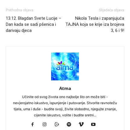
Prethodna objava
Slijedeća objava
13.12. Blagdan Svete Lucije –
Nikola Tesla i zapanjujuća
Dan kada se sadi pšenica i
TAJNA koja se krije iza brojeva
darivaju djeca
3, 6 i 9!
Atma
Učinite od svog života ono najbolje što on može biti -
nevjerojatno iskustvo, ispunjenje i putovanje. Stvorite ravnotežu
tijela, uma i duše - budite svoji, živite slobodno, njegujte znanje,
cijenite iskustvo, volite i budite sretni...