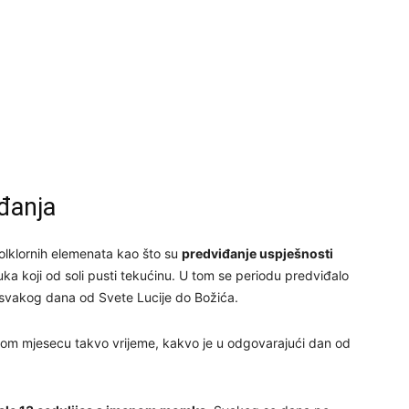
29
iđanja
30
olklornih elemenata kao što su
predviđanje uspješnosti
31
ka koji od soli pusti tekućinu. U tom se periodu predviđalo
 svakog dana od Svete Lucije do Božića.
28
inom mjesecu takvo vrijeme, kakvo je u odgovarajući dan od
05