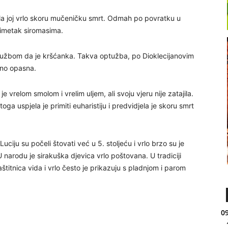
la joj vrlo skoru mučeničku smrt. Odmah po povratku u
j imetak siromasima.
optužbom da je kršćanka. Takva optužba, po Dioklecijanovim
tno opasna.
 je vrelom smolom i vrelim uljem, ali svoju vjeru nije zatajila.
toga uspjela je primiti euharistiju i predvidjela je skoru smrt
uciju su počeli štovati već u 5. stoljeću i vrlo brzo su je
arodu je sirakuška djevica vrlo poštovana. U tradiciji
titnica vida i vrlo često je prikazuju s pladnjom i parom
09