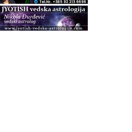
.08.
Pula
Access BARS®, otpusti stres
.08.
Pula
Access Energetski Facelift®
.08.
Zagreb
Pjesma srca / Zagreb
Online
Tečaj Višeg Vodstva, razvijanja intuicije i Akaša
zapisa
.08.
Online
Upisi u program Profesionalni hipnoterapeut —
nova generacija kreće 25.08. 2026.
.08.
Online
Postanite Nositelj Vibracije Nove Zemlje
.08.
Visoko
Alemka Dauskardt – Jednodnevna radionica