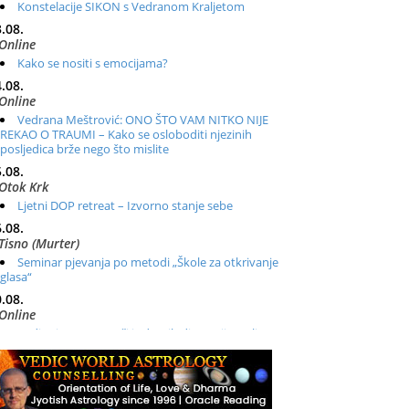
Konstelacije SIKON s Vedranom Kraljetom
.08.
Online
Kako se nositi s emocijama?
.08.
Online
Vedrana Meštrović: ONO ŠTO VAM NITKO NIJE
REKAO O TRAUMI – Kako se osloboditi njezinih
posljedica brže nego što mislite
.08.
Otok Krk
Ljetni DOP retreat – Izvorno stanje sebe
.08.
Tisno (Murter)
Seminar pjevanja po metodi „Škole za otkrivanje
glasa“
.08.
Online
Radionica: Pomagači iz drugih dimenzija Online –
otvoreno za sve
.08.
Zagreb+Online
Osnovni ThetaHealing® tečaj, Zagreb i Online