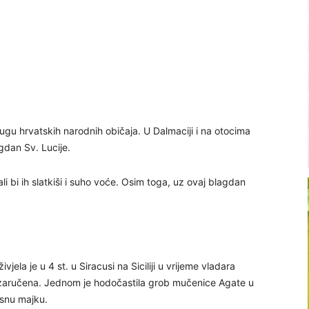
ugu hrvatskih narodnih običaja. U Dalmaciji i na otocima
gdan Sv. Lucije.
 bi ih slatkiši i suho voće. Osim toga, uz ovaj blagdan
ivjela je u 4 st. u Siracusi na Siciliji u vrijeme vladara
 je zaručena. Jednom je hodočastila grob mučenice Agate u
esnu majku.