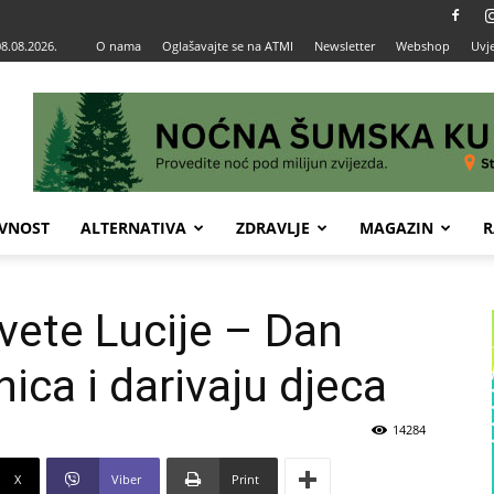
08.08.2026.
O nama
Oglašavajte se na ATMI
Newsletter
Webshop
Uvje
VNOST
ALTERNATIVA
ZDRAVLJE
MAGAZIN
R
vete Lucije – Dan
ica i darivaju djeca
14284
X
Viber
Print