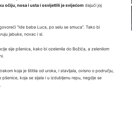
u očiju, nosa i usta i osvijetlili je svijećom
dajući joj
22
23
, govoreći “Ide baba Luca, po selu se smuca”. Tako bi
uju jabuke, novac i sl.
24
je sije pšenica, kako bi ozelenila do Božića, a zelenilom
ni.
akom koja je štitila od uroka, i stavljala, ovisno o području,
e pšenice, koja se sijala i u izdubljenu repu, negdje se
25
.
26
27