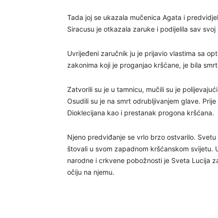
Tada joj se ukazala mučenica Agata i predvidje
Siracusu je otkazala zaruke i podijelila sav svo
Uvrijeđeni zaručnik ju je prijavio vlastima sa 
zakonima koji je proganjao kršćane, je bila smr
Zatvorili su je u tamnicu, mučili su je polijevajući
Osudili su je na smrt odrubljivanjem glave. Prije 
Dioklecijana kao i prestanak progona kršćana.
Njeno predviđanje se vrlo brzo ostvarilo. Svetu L
štovali u svom zapadnom kršćanskom svijetu. U n
narodne i crkvene pobožnosti je Sveta Lucija zaš
očiju na njemu.