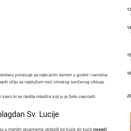
13
14
15
16
lendaru povezuje sa najkraćim danom u godini i narodna
slijepih očiju sa najdužom noći zimskog sunčevog ciklusa.
20
ako bi se riješila mladića koji ju je želio zaprositi.
blagdan Sv. Lucije
21
i su u manjim skupinama obilazili od kuće do kuće
noseći