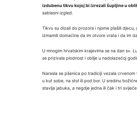
izdubenu tikvu kojoj bi izrezali šupljine u oblik
sablasni izgled.
Tikvu su dizali do prozora i njome plašili djecu
izmamili domaćine da im otvore vrata i da im dar
U mnogim hrvatskim krajevima se na dan sv. Luci
se prizivala plodnost i obilje u nadolazećoj godi
Narasla se pšenica po tradiciji vezala crvenom tr
u kut sobe, na stol ili pod bor. U sredinu božićn
stavlja jabuka, a negdje jedna ili čak i tri svijeće