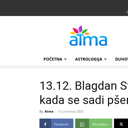
Atma
POČETNA
ASTROLOGIJA
DUHO
13.12. Blagdan S
kada se sadi pšen
By
Atma
-
13. prosinca 2025.
Facebook
WhatsApp