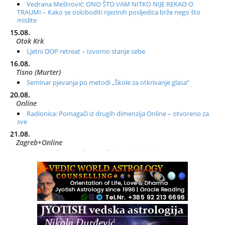
Vedrana Meštrović: ONO ŠTO VAM NITKO NIJE REKAO O
TRAUMI – Kako se osloboditi njezinih posljedica brže nego što
mislite
15.08.
Otok Krk
Ljetni DOP retreat – Izvorno stanje sebe
16.08.
Tisno (Murter)
Seminar pjevanja po metodi „Škole za otkrivanje glasa“
20.08.
Online
Radionica: Pomagači iz drugih dimenzija Online – otvoreno za
sve
21.08.
Zagreb+Online
Osnovni ThetaHealing® tečaj, Zagreb i Online
22.08.
Zagreb
Osnovna radionica za izscjeljivanje pranom (Basic Pranic
Healing course)
Pula
Access BARS®, otpusti stres