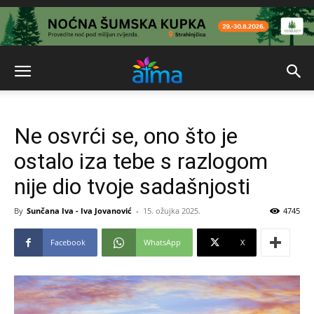
Ne osvrći se, ono što je
ostalo iza tebe s razlogom
nije dio tvoje sadašnjosti
By
Sunčana Iva - Iva Jovanović
-
15. ožujka 2025.
4745
Facebook
WhatsApp
X