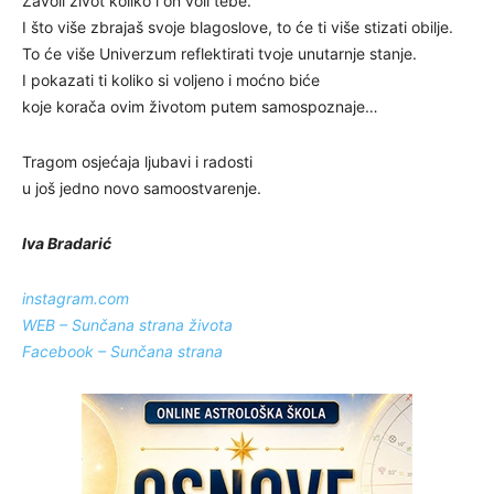
Zavoli život koliko i on voli tebe.
I što više zbrajaš svoje blagoslove, to će ti više stizati obilje.
To će više Univerzum reflektirati tvoje unutarnje stanje.
I pokazati ti koliko si voljeno i moćno biće
koje korača ovim životom putem samospoznaje…
Tragom osjećaja ljubavi i radosti
u još jedno novo samoostvarenje.
Iva Bradarić
instagram.com
WEB – Sunčana strana života
Facebook – Sunčana strana