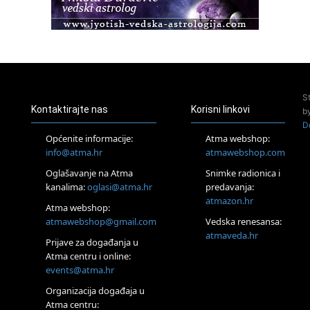
23.08.
Pula
Access Energetski Facelift®
24.08.
Zagreb
Pjesma srca / Zagreb
Online
S
Tečaj Višeg Vodstva, razvijanja intuicije i Akaša zapisa
Kontaktirajte nas
Korisni linkovi
b
25.08.
D
Online
Općenite informacije:
Atma webshop:
Upisi u program Profesionalni hipnoterapeut — nova
info@atma.hr
atmawebshop.com
generacija kreće 25.08. 2026.
26.08.
Oglašavanje na Atma
Snimke radionica i
Online
kanalima:
oglasi@atma.hr
predavanja:
Postanite Nositelj Vibracije Nove Zemlje
atmazon.hr
Atma webshop:
Škola BaZi – put prema dubljem razumijevanju sebe
atmawebshop@gmail.com
Vedska renesansa:
27.08.
atmaveda.hr
Visoko
Prijave za događanja u
Alemka Dauskardt – Jednodnevna radionica sistemskih
Atma centru i online:
konstelacija
events@atma.hr
28.08.
Organizacija događaja u
Online
Atma centru:
SPAVAJ… Priče za lakšu noć