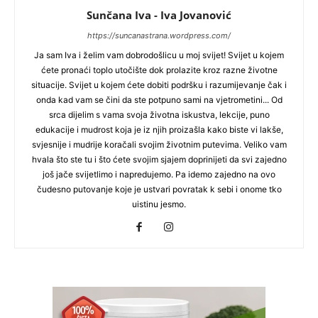
Sunčana Iva - Iva Jovanović
https://suncanastrana.wordpress.com/
Ja sam Iva i želim vam dobrodošlicu u moj svijet! Svijet u kojem
ćete pronaći toplo utočište dok prolazite kroz razne životne
situacije. Svijet u kojem ćete dobiti podršku i razumijevanje čak i
onda kad vam se čini da ste potpuno sami na vjetrometini... Od
srca dijelim s vama svoja životna iskustva, lekcije, puno
edukacije i mudrost koja je iz njih proizašla kako biste vi lakše,
svjesnije i mudrije koračali svojim životnim putevima. Veliko vam
hvala što ste tu i što ćete svojim sjajem doprinijeti da svi zajedno
još jače svijetlimo i napredujemo. Pa idemo zajedno na ovo
čudesno putovanje koje je ustvari povratak k sebi i onome tko
uistinu jesmo.