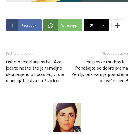
Facebook
WhatsApp
X
Prethodna objava
Slijedeća objava
Osho o vegetarijanstvu: Ako
Indijanske mudrosti –
jedete nešto što je temeljno
Ponašajte se dobro prema
ukorijenjeno u ubojstvu, vi ste
Zemlji, ona vam je posuđena
u neprijateljstvu sa životom
od vaše djece!