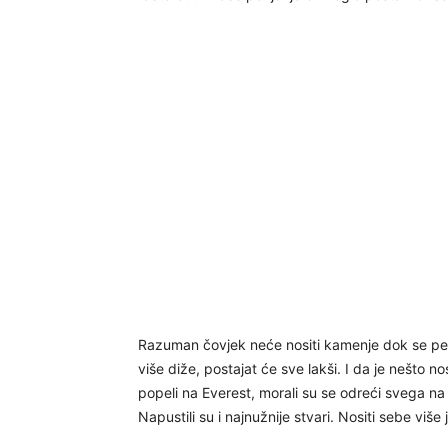
Razuman čovjek neće nositi kamenje dok se penje
više diže, postajat će sve lakši. I da je nešto n
popeli na Everest, morali su se odreći svega na pu
Napustili su i najnužnije stvari. Nositi sebe više