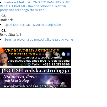
Vedrana Meštrović: ONO ŠTO VAM NITKO NIJE
REKAO O TRAUMI – Kako se osloboditi njezinih
posljedica brže nego što mislite
.08.
Otok Krk
Ljetni DOP retreat – Izvorno stanje sebe
.08.
Tisno (Murter)
Seminar pjevanja po metodi „Škole za otkrivanje
glasa“
.08.
Online
Radionica: Pomagači iz drugih dimenzija Online –
otvoreno za sve
.08.
Zagreb+Online
Osnovni ThetaHealing® tečaj, Zagreb i Online
.08.
Pula
Access BARS®, otpusti stres
.08.
Pula
Access Energetski Facelift®