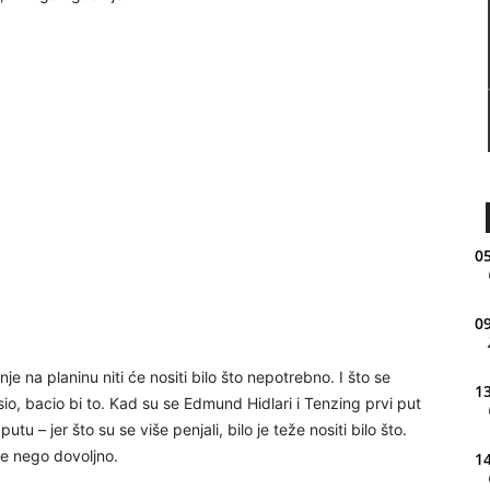
05
09
 na planinu niti će nositi bilo što nepotrebno. I što se
13
osio, bacio bi to. Kad su se Edmund Hidlari i Tenzing prvi put
tu – jer što su se više penjali, bilo je teže nositi bilo što.
 je nego dovoljno.
14