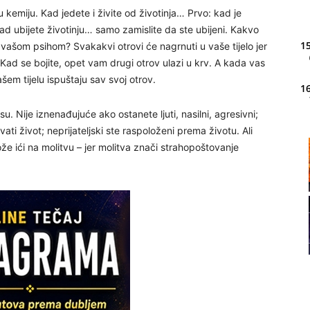
 kemiju. Kad jedete i živite od životinja… Prvo: kad je
 Kad ubijete životinju… samo zamislite da ste ubijeni. Kakvo
15
 s vašom psihom? Svakakvi otrovi će nagrnuti u vaše tijelo jer
. Kad se bojite, opet vam drugi otrov ulazi u krv. A kada vas
vašem tijelu ispuštaju sav svoj otrov.
16
. Nije iznenađujuće ako ostanete ljuti, nasilni, agresivni;
vati život; neprijateljski ste raspoloženi prema životu. Ali
20
že ići na molitvu – jer molitva znači strahopoštovanje
21
22
23