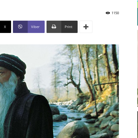
1150
X
Viber
Print