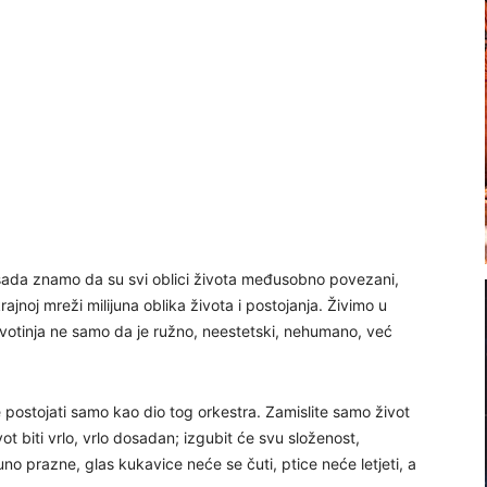
 sada znamo da su svi oblici života međusobno povezani,
ajnoj mreži milijuna oblika života i postojanja. Živimo u
ivotinja ne samo da je ružno, neestetski, nehumano, već
 postojati samo kao dio tog orkestra. Zamislite samo život
vot biti vrlo, vrlo dosadan; izgubit će svu složenost,
no prazne, glas kukavice neće se čuti, ptice neće letjeti, a