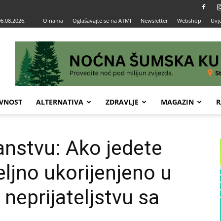
06.08.2026.
O nama
Oglašavajte se na ATMI
Newsletter
Webshop
Uvje
VNOST
ALTERNATIVA
ZDRAVLJE
MAGAZIN
R
anstvu: Ako jedete
eljno ukorijenjeno u
 neprijateljstvu sa