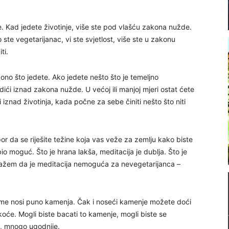
e. Kad jedete životinje, više ste pod vlašću zakona nužde.
 ste vegetarijanac, vi ste svjetlost, više ste u zakonu
ti.
 ono što jedete. Ako jedete nešto što je temeljno
zdići iznad zakona nužde. U većoj ili manjoj mjeri ostat ćete
 iznad životinja, kada počne za sebe činiti nešto što niti
r da se riješite težine koja vas veže za zemlju kako biste
io moguć. Što je hrana lakša, meditacija je dublja. Što je
kažem da je meditacija nemoguća za nevegetarijanca –
ijeme nosi puno kamenja. Čak i noseći kamenje možete doći
koće. Mogli biste bacati to kamenje, mogli biste se
še, mnogo ugodnije.