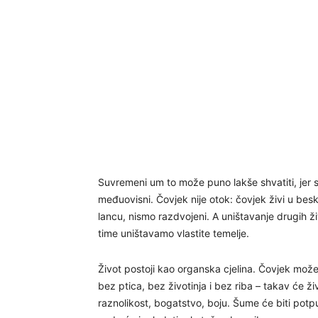
Suvremeni um to može puno lakše shvatiti, jer
međuovisni. Čovjek nije otok: čovjek živi u beskr
lancu, nismo razdvojeni. A uništavanje drugih ž
time uništavamo vlastite temelje.
Život postoji kao organska cjelina. Čovjek može
bez ptica, bez životinja i bez riba – takav će ži
raznolikost, bogatstvo, boju. Šume će biti potpu