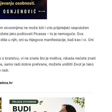
24
im stvorenjima ne može biti i vrlo prijateljski raspoložen
ožete jako poštovati Picassa – to je nemoguće. Sva
26
diše u njih, oni su Njegove manifestacije, baš kao i vi. Oni
27
o o bratstvu, vi ne znate što je molitva, nikada nećete znati
ne, samo radi dobre prehrane, možete uništiti život je tako
 radi.
29
 atma.hr
30
31