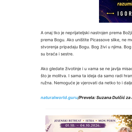
A onaj tko je neprijateljski nastrojen prema Božj
prema Bogu. Ako uništite Picassove slike, ne m
stvorenja pripadaju Bogu. Bog živi u njima. Bog 
su braća i sestre.
Ako gledate životinje i u vama se ne javlja misa
što je molitva. I sama ta ideja da samo radi hra
ružna. Nemoguće je vjerovati da netko to i dalje
naturalworld.guru
/Prevela: Suzana Dulčić za