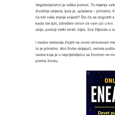
Vegetarijanstvo je velika pomoć. To mijenja vašu
životinja ubijena, ljuta je, uplašena – prirodno.
će biti vaše stanje svijesti? Što će se dogoditi
kada ste ljuti, određeni otrovi će vam ući u krv
ubiju, postoji veliki strah, bijes. Sve žlijezde u 
I osoba nastavlja živjeti na ovom otrovanom mesu
to je prirodno. Ako živite ubijajući, nećete pošto
osoba koja je u neprijateljstvu sa životom ne mo
prema životu.