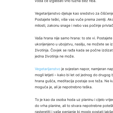
voda će izgledati vrlo tužna bez riba.
Vegetarijanstvo djeluje kao sredstvo za čišćenj
Postajete teški, više vas vuče prema zemlji. Ako
milosti, zakonu snage i nebo vas počinje privlači
Vaša hrana nije samo hrana: to ste vi. Postajete
ukorijenjeno u ubojstvu, nasilju, ne možete se i
životinja. Čovjek se rađa kada se počne izdizati
jedna životinja ne može.
Vegetarijanstvo
je svjestan napor, namjeran napo
mogli letjeti – kako bi let od jednog do drugog b
hrana gušća, meditacija postaje sve teža. Ne 
moguća je, ali je nepotrebno teška.
To je kao da osoba hoda uz planinu i cijelo vr
do vrha planine, ali to stvara nepotrebne poteš
rasteretiti i vaše penjanje bi moglo postati lak