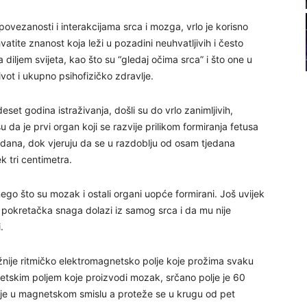
21
povezanosti i interakcijama srca i mozga, vrlo je korisno
hvatite znanost koja leži u pozadini neuhvatljivih i često
22
 diljem svijeta, kao što su “gledaj očima srca” i što one u
ot i ukupno psihofizičko zdravlje.
23
set godina istraživanja, došli su do vrlo zanimljivih,
 su da je prvi organ koji se razvije prilikom formiranja fetusa
24
9 dana, dok vjeruju da se u razdoblju od osam tjedana
ek tri centimetra.
go što su mozak i ostali organi uopće formirani. Još uvijek
a pokretačka snaga dolazi iz samog srca i da mu nije
26
.
ežnije ritmičko elektromagnetsko polje koje prožima svaku
27
netskim poljem koje proizvodi mozak, srčano polje je 60
ije u magnetskom smislu a proteže se u krugu od pet