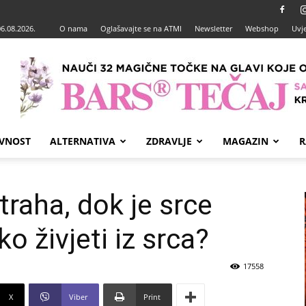
06.08.2026.
O nama
Oglašavajte se na ATMI
Newsletter
Webshop
Uvje
VNOST
ALTERNATIVA
ZDRAVLJE
MAGAZIN
R
traha, dok je srce
o živjeti iz srca?
17558
X
Viber
Print