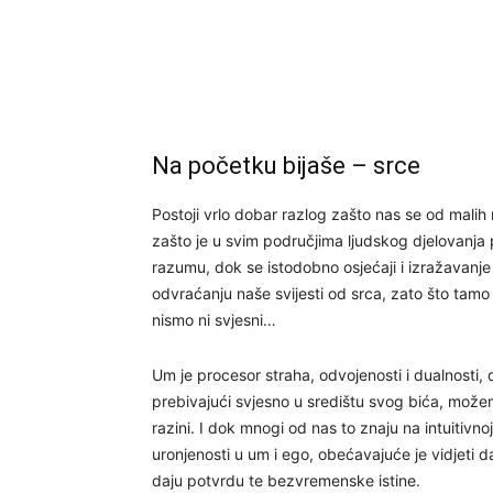
Na početku bijaše – srce
Postoji vrlo dobar razlog zašto nas se od mali
zašto je u svim područjima ljudskog djelovanja p
razumu, dok se istodobno osjećaji i izražavanje
odvraćanju naše svijesti od srca, zato što tam
nismo ni svjesni…
Um je procesor straha, odvojenosti i dualnosti, 
prebivajući svjesno u središtu svog bića, možem
razini. I dok mnogi od nas to znaju na intuitivnoj
uronjenosti u um i ego, obećavajuće je vidjeti 
daju potvrdu te bezvremenske istine.