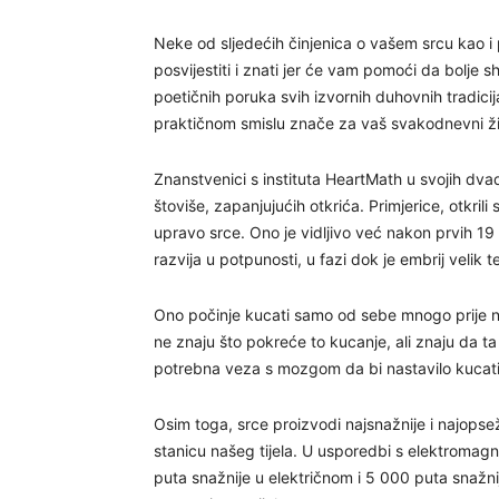
Neke od sljedećih činjenica o vašem srcu kao i 
posvijestiti i znati jer će vam pomoći da bolje s
poetičnih poruka svih izvornih duhovnih tradicija
praktičnom smislu znače za vaš svakodnevni živ
Znanstvenici s instituta HeartMath u svojih dvade
štoviše, zapanjujućih otkrića. Primjerice, otkrili
upravo srce. Ono je vidljivo već nakon prvih 1
razvija u potpunosti, u fazi dok je embrij velik t
Ono počinje kucati samo od sebe mnogo prije ne
ne znaju što pokreće to kucanje, ali znaju da t
potrebna veza s mozgom da bi nastavilo kucati
Osim toga, srce proizvodi najsnažnije i najops
stanicu našeg tijela. U usporedbi s elektromag
puta snažnije u električnom i 5 000 puta snažn