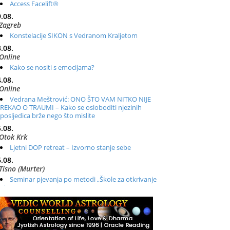
Access Facelift®
.08.
Zagreb
Konstelacije SIKON s Vedranom Kraljetom
.08.
Online
Kako se nositi s emocijama?
.08.
Online
Vedrana Meštrović: ONO ŠTO VAM NITKO NIJE
REKAO O TRAUMI – Kako se osloboditi njezinih
posljedica brže nego što mislite
.08.
Otok Krk
Ljetni DOP retreat – Izvorno stanje sebe
.08.
Tisno (Murter)
Seminar pjevanja po metodi „Škole za otkrivanje
glasa“
.08.
Online
Radionica: Pomagači iz drugih dimenzija Online –
otvoreno za sve