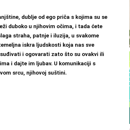
njštine, dublje od ego priča s kojima su se
o leži duboko u njihovim očima, i tada ćete
laga straha, patnje i iluzija, u svakome
emeljna iskra ljudskosti koja nas sve
uđivati i ogovarati zato što su ovakvi ili
ima i dajte im ljubav. U komunikaciji s
vom srcu, njihovoj suštini.