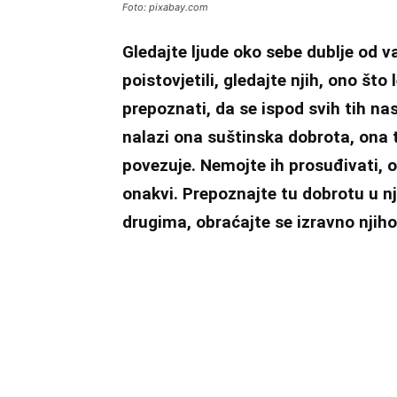
Foto: pixabay.com
Gledajte ljude oko sebe dublje od va
poistovjetili, gledajte njih, ono št
prepoznati, da se ispod svih tih nas
nalazi ona suštinska dobrota, ona t
povezuje. Nemojte ih prosuđivati, os
onakvi. Prepoznajte tu dobrotu u nj
drugima, obraćajte se izravno njiho