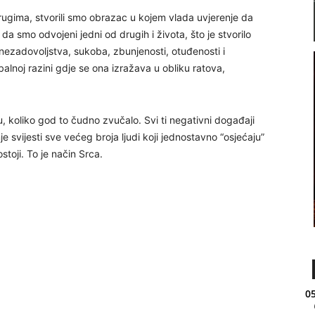
ugima, stvorili smo obrazac u kojem vlada uvjerenje da
da smo odvojeni jedni od drugih i života, što je stvorilo
nezadovoljstva, sukoba, zbunjenosti, otuđenosti i
alnoj razini gdje se ona izražava u obliku ratova,
u, koliko god to čudno zvučalo. Svi ti negativni događaji
e svijesti sve većeg broja ljudi koji jednostavno “osjećaju”
stoji. To je način Srca.
05