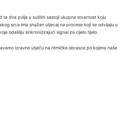
29
d ta dva polja u suštini sastoji ukupna stvarnost koju
dskog srca ima snažan utjecaj na procese koji se odvijaju u
oje odašilju sinkronizirajući signal za cijelo tijelo.
30
ljavamo izravno utječu na ritmičke obrasce po kojima naše
31
28
05
06