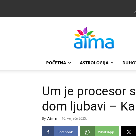
Atma
POČETNA
ASTROLOGIJA
DUHO
Um je procesor s
dom ljubavi – Kak
By
Atma
-
10. veljače 2025.
Facebook
WhatsApp