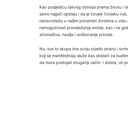
Kao posljedicu takvog odnosa prema životu i dr
samo najjači opstaju i da je čovjek čovjeku vuk, 
neravnotežu u našim privatnim životima u vidu 
nemogućnosti pronalaženja smisla, kao i na glob
siromaštva, nasilja i uništavanja prirode.
No, sve to skupa ima svoju svjetlu stranu i svrh
koji se manifestiraju služe kao okidači za buđenj
da mora postojati drugačiji način. I doista, on po