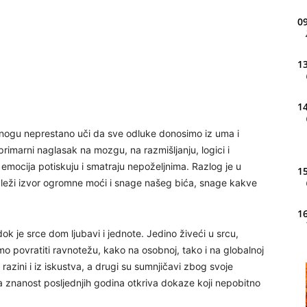
09
13
14
h nogu neprestano uči da sve odluke donosimo iz uma i
rimarni naglasak na mozgu, na razmišljanju, logici i
 emocija potiskuju i smatraju nepoželjnima. Razlog je u
15
o leži izvor ogromne moći i snage našeg bića, snage kakve
16
dok je srce dom ljubavi i jednote. Jedino živeći u srcu,
o povratiti ravnotežu, kako na osobnoj, tako i na globalnoj
 razini i iz iskustva, a drugi su sumnjičavi zbog svoje
20
da znanost posljednjih godina otkriva dokaze koji nepobitno