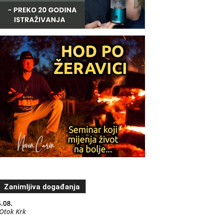
Zanimljiva događanja
.08.
Otok Krk