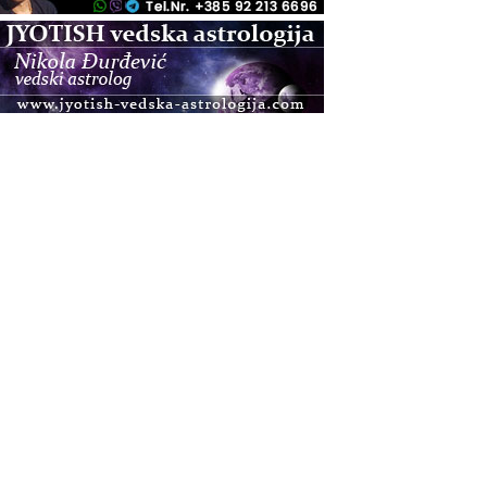
.08.
Zagreb+Online
Osnovni ThetaHealing® tečaj, Zagreb i Online
.08.
Pula
Access BARS®, otpusti stres
.08.
Pula
Access Energetski Facelift®
.08.
Zagreb
Pjesma srca / Zagreb
Online
Tečaj Višeg Vodstva, razvijanja intuicije i Akaša
zapisa
.08.
Online
Postanite Nositelj Vibracije Nove Zemlje
.08.
Visoko
Alemka Dauskardt – Jednodnevna radionica
sistemskih konstelacija