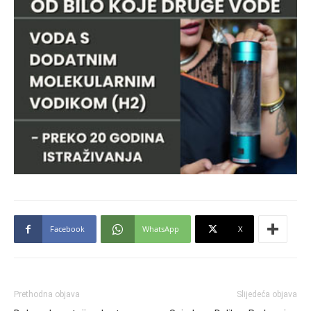
Facebook
WhatsApp
X
Prethodna objava
Slijedeća objava