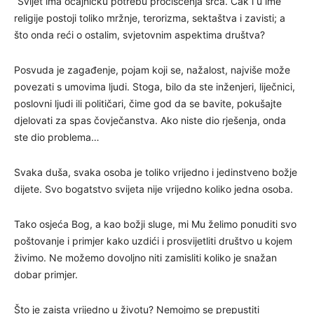
“Svijet ima očajničku potrebu pročišćenja srca. Čak i u ime
religije postoji toliko mržnje, terorizma, sektaštva i zavisti; a
što onda reći o ostalim, svjetovnim aspektima društva?
Posvuda je zagađenje, pojam koji se, nažalost, najviše može
povezati s umovima ljudi. Stoga, bilo da ste inženjeri, liječnici,
poslovni ljudi ili političari, čime god da se bavite, pokušajte
djelovati za spas čovječanstva. Ako niste dio rješenja, onda
ste dio problema…
Svaka duša, svaka osoba je toliko vrijedno i jedinstveno božje
dijete. Svo bogatstvo svijeta nije vrijedno koliko jedna osoba.
Tako osjeća Bog, a kao božji sluge, mi Mu želimo ponuditi svo
poštovanje i primjer kako uzdići i prosvijetliti društvo u kojem
živimo. Ne možemo dovoljno niti zamisliti koliko je snažan
dobar primjer.
Što je zaista vrijedno u životu? Nemojmo se prepustiti