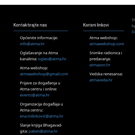
Pula
Access Energetski Facelift®
24.08.
S
Zagreb
Kontaktirajte nas
Korisni linkovi
b
Pjesma srca / Zagreb
D
Online
Općenite informacije:
Atma webshop:
Tečaj Višeg Vodstva, razvijanja intuicije i Akaša zapisa
info@atma.hr
atmawebshop.com
26.08.
Oglašavanje na Atma
Snimke radionica i
Online
kanalima:
oglasi@atma.hr
predavanja:
Postanite Nositelj Vibracije Nove Zemlje
atmazon.hr
27.08.
Atma webshop:
Visoko
atmawebshop@gmail.com
Vedska renesansa:
Alemka Dauskardt – Jednodnevna radionica sistemskih
atmaveda.hr
Prijave za događanja u
konstelacija
Atma centru i online:
29.08.
events@atma.hr
Zagreb
HOD PO ŽERAVICI – Seminar koji mijenja tijelo, duh i um
Organizacija događaja u
SoulFest – Festival glazbe, mudrosti i zajedništva
Atma centru:
30.08.
ena.milinković@atma.hr
Zagreb
Slanje knjiga Bhagavad-
Access BARS® edukacija otpusti stres
gita:
paketi@atma.hr
31.08.