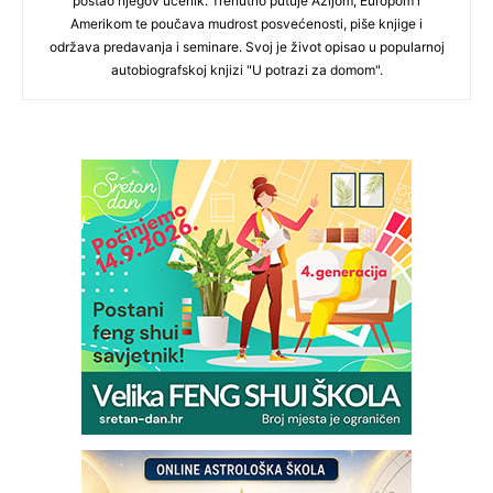
postao njegov učenik. Trenutno putuje Azijom, Europom i
Amerikom te poučava mudrost posvećenosti, piše knjige i
održava predavanja i seminare. Svoj je život opisao u popularnoj
autobiografskoj knjizi "U potrazi za domom".