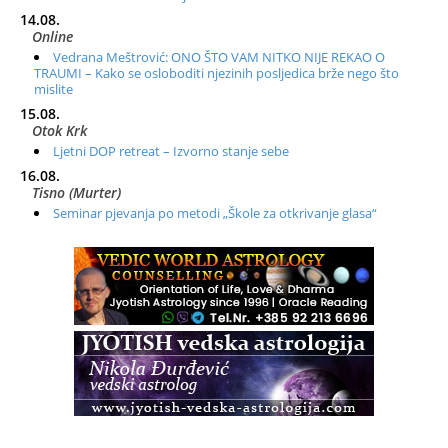
14.08.
Online
Vedrana Meštrović: ONO ŠTO VAM NITKO NIJE REKAO O
TRAUMI – Kako se osloboditi njezinih posljedica brže nego što
mislite
15.08.
Otok Krk
Ljetni DOP retreat – Izvorno stanje sebe
16.08.
Tisno (Murter)
Seminar pjevanja po metodi „Škole za otkrivanje glasa“
20.08.
Online
Radionica: Pomagači iz drugih dimenzija Online – otvoreno za
sve
21.08.
Zagreb+Online
Osnovni ThetaHealing® tečaj, Zagreb i Online
22.08.
Pula
Access BARS®, otpusti stres
23.08.