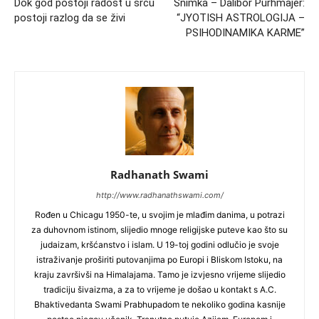
Dok god postoji radost u srcu
Snimka – Dalibor Purhmajer:
postoji razlog da se živi
“JYOTISH ASTROLOGIJA –
PSIHODINAMIKA KARME”
Radhanath Swami
http://www.radhanathswami.com/
Rođen u Chicagu 1950-te, u svojim je mlađim danima, u potrazi
za duhovnom istinom, slijedio mnoge religijske puteve kao što su
judaizam, kršćanstvo i islam. U 19-toj godini odlučio je svoje
istraživanje proširiti putovanjima po Europi i Bliskom Istoku, na
kraju završivši na Himalajama. Tamo je izvjesno vrijeme slijedio
tradiciju šivaizma, a za to vrijeme je došao u kontakt s A.C.
Bhaktivedanta Swami Prabhupadom te nekoliko godina kasnije