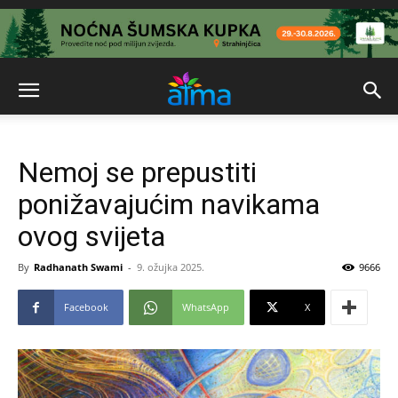
Nemoj se prepustiti
ponižavajućim navikama
ovog svijeta
By
Radhanath Swami
-
9. ožujka 2025.
9666
Facebook
WhatsApp
X