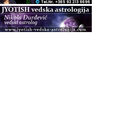
.08.
Zagreb
Osnovna radionica za izscjeljivanje pranom (Basic
Pranic Healing course)
Pula
Access BARS®, otpusti stres
.08.
Pula
Access Energetski Facelift®
.08.
Zagreb
Pjesma srca / Zagreb
Online
Tečaj Višeg Vodstva, razvijanja intuicije i Akaša
zapisa
.08.
Online
Upisi u program Profesionalni hipnoterapeut —
nova generacija kreće 25.08. 2026.
.08.
Online
Postanite Nositelj Vibracije Nove Zemlje