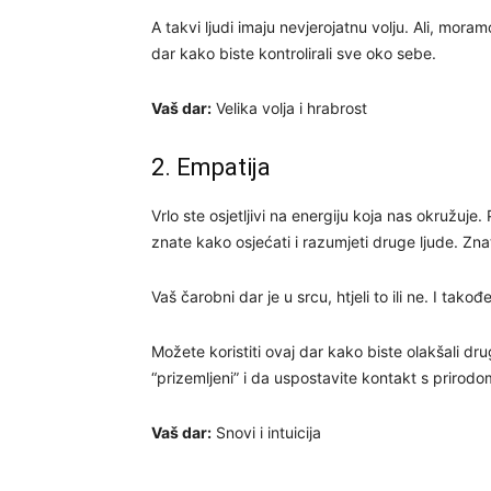
A takvi ljudi imaju nevjerojatnu volju. Ali, moramo
dar kako biste kontrolirali sve oko sebe.
Vaš dar:
Velika volja i hrabrost
2. Empatija
Vrlo ste osjetljivi na energiju koja nas okružuje.
znate kako osjećati i razumjeti druge ljude. Zna
Vaš čarobni dar je u srcu, htjeli to ili ne. I tako
Možete koristiti ovaj dar kako biste olakšali dr
“prizemljeni” i da uspostavite kontakt s prirodo
Vaš dar:
Snovi i intuicija