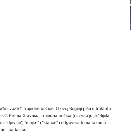
22
23
24
25
ruđe i vozilo“ Trojedne božice. O ovoj Boginji piše u traktatu
s”. Prema Gravesu, Trojedna božica (nazvao ju je “Bijela
26
cima “djevice”, “majke” i “starice” i odgovara trima fazama
un i padajući.