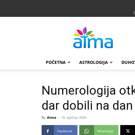
Atma
POČETNA
ASTROLOGIJA
DUHO
Numerologija otkr
dar dobili na da
By
Atma
-
18. siječnja 2026.
Facebook
WhatsApp