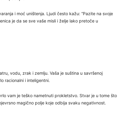
27
ranja i moć uništenja. Ljudi često kažu: “Pazite na svoje
jenica je da se sve vaše misli i želje lako pretoče u
29
atru, vodu, zrak i zemlju. Vaša je suština u savršenoj
 racionalni i inteligentni.
30
vrlo vam je teško nametnuti prokletstvo. Stvar je u tome što
ojevrsno magično polje koje odbija svaku negativnost.
31
28