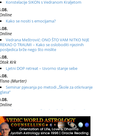
Konstelacije SIKON s Vedranom Kraljetom
.08.
Online
Kako se nositi s emocijama?
.08.
Online
Vedrana Meštrović: ONO ŠTO VAM NITKO NIJE
REKAO O TRAUMI – Kako se osloboditi njezinih
posljedica brže nego što mislite
.08.
Otok Krk
Ljetni DOP retreat – Izvorno stanje sebe
.08.
Tisno (Murter)
Seminar pjevanja po metodi „Škole za otkrivanje
glasa“
.08.
Online
Radionica: Pomagači iz drugih dimenzija Online –
otvoreno za sve
.08.
Zagreb+Online
Osnovni ThetaHealing® tečaj, Zagreb i Online