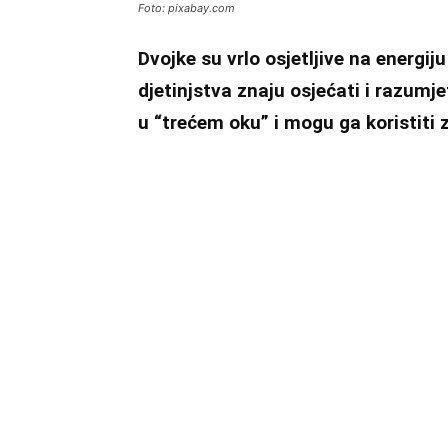
Foto: pixabay.com
Dvojke su vrlo osjetljive na energij
djetinjstva znaju osjećati i razumjet
u “trećem oku” i mogu ga koristiti