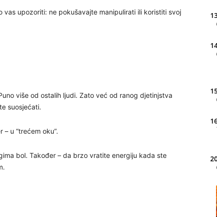
 vas upozoriti: ne pokušavajte manipulirati ili koristiti svoj
13
14
15
 Puno više od ostalih ljudi. Zato već od ranog djetinjstva
te suosjećati.
16
đer – u “trećem oku”.
ugima bol. Također – da brzo vratite energiju kada ste
20
m.
21