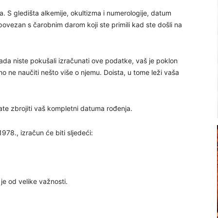
. S gledišta alkemije, okultizma i numerologije, datum
povezan s čarobnim darom koji ste primili kad ste došli na
nikada niste pokušali izračunati ove podatke, vaš je poklon
no ne naučiti nešto više o njemu. Doista, u tome leži vaša
bate zbrojiti vaš kompletni datuma rođenja.
978., izračun će biti sljedeći:
 je od velike važnosti.