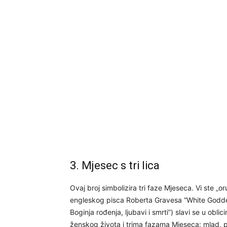
3. Mjesec s tri lica
Ovaj broj simbolizira tri faze Mjeseca. Vi ste „o
engleskog pisca Roberta Gravesa “White Goddes
Boginja rođenja, ljubavi i smrti”) slavi se u obli
ženskog života i trima fazama Mjeseca: mlad, p