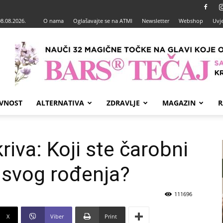
08.08.2026.
O nama
Oglašavajte se na ATMI
Newsletter
Webshop
Uvje
VNOST
ALTERNATIVA
ZDRAVLJE
MAGAZIN
R
iva: Koji ste čarobni
n svog rođenja?
111696
X
Viber
Print