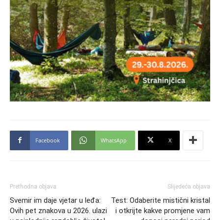
Facebook
WhatsApp
X
Prethodna objava
Slijedeća objava
Svemir im daje vjetar u leđa:
Test: Odaberite mistični kristal
Ovih pet znakova u 2026. ulazi
i otkrijte kakve promjene vam