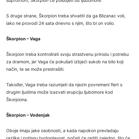
suprotnom, Škorpion će poludjeti od ljubomore.
S druge strane, Škorpion treba shvatiti da ga Blizanac voli,
iako ne provodi 24 sata dnevno s njim, što bi on volio.
Škorpion – Vaga
Škorpion treba kontrolirati svoju strastvenu prirodu i potrebu
za dramom, jer Vaga će pokušati izbjeći sukob na bilo koji
način, te se može prestrašiti.
Također, Vaga treba razumjeti da njezin povremeni flert s
drugim ljudima može izazvati erupciju ljubomore kod
Škorpiona.
Škorpion – Vodenjak
Oboje imaju jake osobnosti, a kada napokon prevladaju
razlike i potisnu tvrdoglavost, početi će raditi zajedno, što će