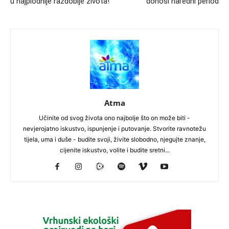
u najplodnije razdoblje života!
donosi naredni period
Atma
Učinite od svog života ono najbolje što on može biti -
nevjerojatno iskustvo, ispunjenje i putovanje. Stvorite ravnotežu
tijela, uma i duše - budite svoji, živite slobodno, njegujte znanje,
cijenite iskustvo, volite i budite sretni...