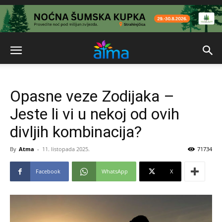
Opasne veze Zodijaka –
Jeste li vi u nekoj od ovih
divljih kombinacija?
By
Atma
-
11. listopada 2025.
71734
Facebook
WhatsApp
X