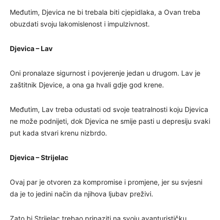
Međutim, Djevica ne bi trebala biti cjepidlaka, a Ovan treba
obuzdati svoju lakomislenost i impulzivnost.
Djevica – Lav
Oni pronalaze sigurnost i povjerenje jedan u drugom. Lav je
zaštitnik Djevice, a ona ga hvali gdje god krene.
Međutim, Lav treba odustati od svoje teatralnosti koju Djevica
ne može podnijeti, dok Djevica ne smije pasti u depresiju svaki
put kada stvari krenu nizbrdo.
Djevica – Strijelac
Ovaj par je otvoren za kompromise i promjene, jer su svjesni
da je to jedini način da njihova ljubav preživi.
Zato bi Strijelac trebao pripaziti na svoju avanturističku