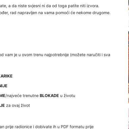
te, a da niste svjesni ni da od toga patite niti izvora.
Također, rad napravljen na vama pomoći će nekome drugome.
od vam je u ovom trenu najpotrebnije (možete naručiti i sva
KARIKE
NIJE
ME
/najveće trenutne
BLOKADE
u životu
JE
za ovaj život
n prije radionice i dobivate ih u PDF formatu prije