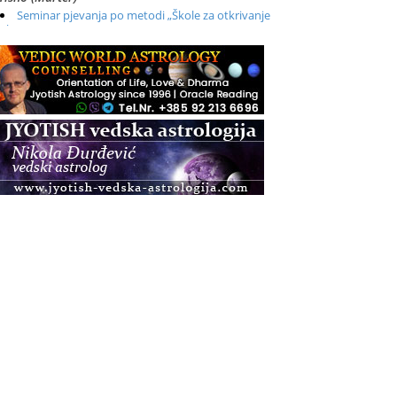
Seminar pjevanja po metodi „Škole za otkrivanje
glasa“
.08.
Online
Radionica: Pomagači iz drugih dimenzija Online –
otvoreno za sve
.08.
Zagreb+Online
Osnovni ThetaHealing® tečaj, Zagreb i Online
.08.
Pula
Access BARS®, otpusti stres
.08.
Pula
Access Energetski Facelift®
.08.
Zagreb
Pjesma srca / Zagreb
Online
Tečaj Višeg Vodstva, razvijanja intuicije i Akaša
zapisa
.08.