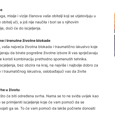
je
20
, misije i vizije članova vaše obitelji koji se utjelovljuju u
je obitelj uči, a još nije naučila i bori se s njihovim
, doći će do iscjeljenja.
21
ume i trenutne životne blokade
 vaša najveća životna blokada i traumatično iskustvo koje
22
tjeraju da birate pogrešne životne izbore ili vas sprječavaju
nje koristi kombinaciju prethodno spomenutih tehnika.
cjeljenja, bez obzira na kraj, na najviše i najbolje dobro za
23
 i traumatičnog iskustva, oslobađajući vas da živite
24
he u životu
 što će biti određena svrha. Nama se to ne sviđa uvijek kao
 se primijeniti iscjeljenje koje će vam pomoći da se
i/bojati ga se. To će vam pomoći da lakše počnete donositi
26