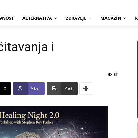
VNOST
ALTERNATIVA
ZDRAVLJE
MAGAZIN
R
itavanja i
131
X
Viber
Print