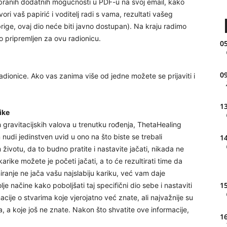
zabranih dodatnih mogućnosti u PDF-u na svoj email, kako
ori vaš papirić i voditelj radi s vama, rezultati vašeg
brige, ovaj dio neće biti javno dostupan). Na kraju radimo
no pripremljen za ovu radionicu.
05
09
dionice. Ako vas zanima više od jedne možete se prijaviti i
13
rike
h gravitacijskih valova u trenutku rođenja, ThetaHealing
nudi jedinstven uvid u ono na što biste se trebali
14
m životu, da to budno pratite i nastavite jačati, nikada ne
arike možete je početi jačati, a to će rezultirati time da
ranje ne jača vašu najslabiju kariku, već vam daje
15
lje načine kako poboljšati taj specifični dio sebe i nastaviti
macije o stvarima koje vjerojatno već znate, ali najvažnije su
, a koje još ne znate. Nakon što shvatite ove informacije,
16