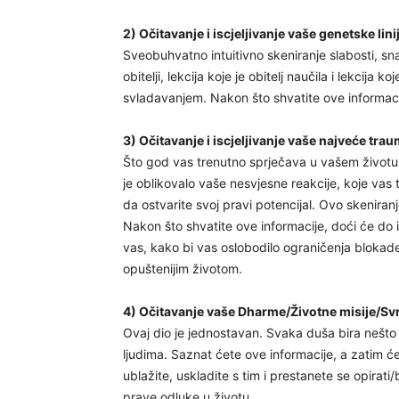
2) Očitavanje i iscjeljivanje vaše genetske lini
Sveobuhvatno intuitivno skeniranje slabosti, snaga
obitelji, lekcija koje je obitelj naučila i lekcija ko
svladavanjem. Nakon što shvatite ove informacije
3) Očitavanje i iscjeljivanje vaše najveće tra
Što god vas trenutno sprječava u vašem životu,
je oblikovalo vaše nesvjesne reakcije, koje vas 
da ostvarite svoj pravi potencijal. Ovo skenira
Nakon što shvatite ove informacije, doći će do is
vas, kako bi vas oslobodilo ograničenja blokade
opuštenijim životom.
4) Očitavanje vaše Dharme/Životne misije/Svr
Ovaj dio je jednostavan. Svaka duša bira nešto
ljudima. Saznat ćete ove informacije, a zatim će
ublažite, uskladite s tim i prestanete se opirat
prave odluke u životu.