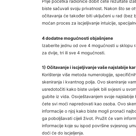
Prije početka radionice dobit ćete rezultate i
biste sačuvali svoju privatnost. Nakon što se otv
očitavanja će također biti uključeni u rad (bez 
moćan proces za iscjeljivanje intuicije, specijal
4 dodatne mogućnosti objašnjene
Izaberite jednu od ove 4 mogućnosti u sklopu ra
za dvije, tri ili sve 4 mogućnosti.
1) Očitavanje i iscjeljivanje vaše najslabije ka
Korištenje više metoda numerologije, specifični
skeniranja i kvantnog polja. Ovo skeniranje vam 
usredotočiti kako biste uvijek bili svjesni u svo
gubite iz vida. Osvještavanjem svoje najslabije k
ćete svi moći napredovati kao osoba. Ovo skeni
informacije o njoj kako biste mogli pronaći najbo
ga poboljšavati cijeli život. Pružit će vam infor
informacije koje su ispod površine svjesnog uma
doći će do iscjeljenja.