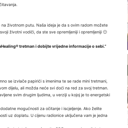
čitavanja.
gne na životnom putu. Naša ideja je da s ovim radom možete
svoji životni vodiči, da ste sve opremljeniji i opremljeniji 🙂
taHealing® tretman i dobijte vrijedne informacije o sebi.”
mno se izvlače papirići s imenima te se rade mini tretmani,
ovom dijelu, ali možda neće svi doći na red za svoj tretman.
ljene svim drugim ljudima, u verziji u kojoj je to energetski
dodatne mogućnosti za očitanje i iscjeljenje. Ako želite
ućnosti uz doplatu. U cijenu radionice uključena vam je jedna