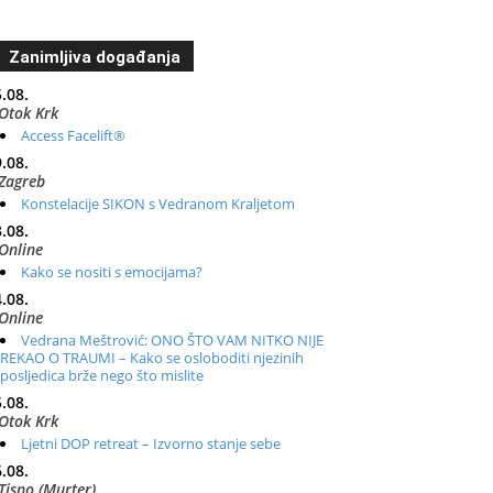
Zanimljiva događanja
.08.
Otok Krk
Access Facelift®
.08.
Zagreb
Konstelacije SIKON s Vedranom Kraljetom
.08.
Online
Kako se nositi s emocijama?
.08.
Online
Vedrana Meštrović: ONO ŠTO VAM NITKO NIJE
REKAO O TRAUMI – Kako se osloboditi njezinih
posljedica brže nego što mislite
.08.
Otok Krk
Ljetni DOP retreat – Izvorno stanje sebe
.08.
Tisno (Murter)