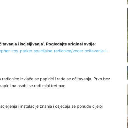
tavanja i iscjeljivanja”. Pogledajte original ovdje:
ephen-roy-parker-specijalne-radionice/vecer-ocitavanja-i-
a radionice izvlače se papirići i rade se očitavanja. Prvo bez
apir i na osobi se radi mini tretman.
jeljenja i instalacije znanja i osjećaja se ponude cijeloj