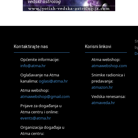
Pula
Access BARS®, otpusti stres
23.08.
Pula
Access Energetski Facelift®
24.08.
S
Zagreb
Kontaktirajte nas
Korisni linkovi
b
Pjesma srca / Zagreb
D
Online
Općenite informacije:
Atma webshop:
Tečaj Višeg Vodstva, razvijanja intuicije i Akaša zapisa
info@atma.hr
atmawebshop.com
25.08.
Oglašavanje na Atma
Snimke radionica i
Online
kanalima:
oglasi@atma.hr
predavanja:
Upisi u program Profesionalni hipnoterapeut — nova
generacija kreće 25.08. 2026.
atmazon.hr
Atma webshop:
26.08.
atmawebshop@gmail.com
Vedska renesansa:
Online
atmaveda.hr
Postanite Nositelj Vibracije Nove Zemlje
Prijave za događanja u
Atma centru i online:
27.08.
events@atma.hr
Visoko
Alemka Dauskardt – Jednodnevna radionica sistemskih
Organizacija događaja u
konstelacija
Atma centru:
29.08.