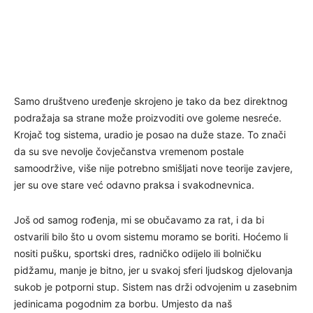
Samo društveno uređenje skrojeno je tako da bez direktnog
podražaja sa strane može proizvoditi ove goleme nesreće.
Krojač tog sistema, uradio je posao na duže staze. To znači
da su sve nevolje čovječanstva vremenom postale
samoodržive, više nije potrebno smišljati nove teorije zavjere,
jer su ove stare već odavno praksa i svakodnevnica.
Još od samog rođenja, mi se obučavamo za rat, i da bi
ostvarili bilo što u ovom sistemu moramo se boriti. Hoćemo li
nositi pušku, sportski dres, radničko odijelo ili bolničku
pidžamu, manje je bitno, jer u svakoj sferi ljudskog djelovanja
sukob je potporni stup. Sistem nas drži odvojenim u zasebnim
jedinicama pogodnim za borbu. Umjesto da naš