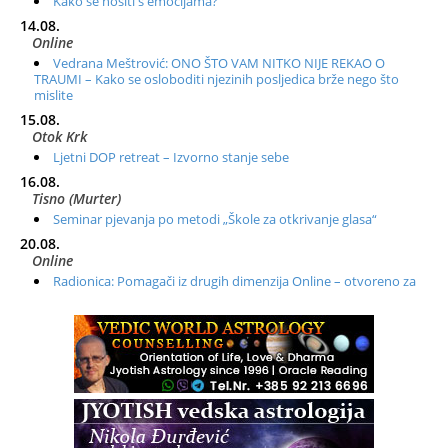
Kako se nositi s emocijama?
14.08.
Online
Vedrana Meštrović: ONO ŠTO VAM NITKO NIJE REKAO O
TRAUMI – Kako se osloboditi njezinih posljedica brže nego što
mislite
15.08.
Otok Krk
Ljetni DOP retreat – Izvorno stanje sebe
16.08.
Tisno (Murter)
Seminar pjevanja po metodi „Škole za otkrivanje glasa“
20.08.
Online
Radionica: Pomagači iz drugih dimenzija Online – otvoreno za
sve
21.08.
Zagreb+Online
Osnovni ThetaHealing® tečaj, Zagreb i Online
22.08.
Zagreb
Osnovna radionica za izscjeljivanje pranom (Basic Pranic
Healing course)