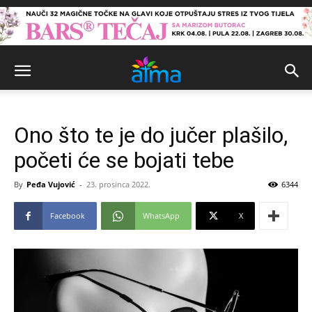
Ono što te je do jučer plašilo,
početi će se bojati tebe
By
Peđa Vujović
-
23. prosinca 2022.
6344
Facebook
WhatsApp
X