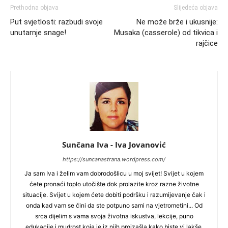
Prethodna objava
Slijedeća objava
Put svjetlosti: razbudi svoje
Ne može brže i ukusnije:
unutarnje snage!
Musaka (casserole) od tikvica i
rajčice
Sunčana Iva - Iva Jovanović
https://suncanastrana.wordpress.com/
Ja sam Iva i želim vam dobrodošlicu u moj svijet! Svijet u kojem
ćete pronaći toplo utočište dok prolazite kroz razne životne
situacije. Svijet u kojem ćete dobiti podršku i razumijevanje čak i
onda kad vam se čini da ste potpuno sami na vjetrometini... Od
srca dijelim s vama svoja životna iskustva, lekcije, puno
edukacije i mudrost koja je iz njih proizašla kako biste vi lakše,