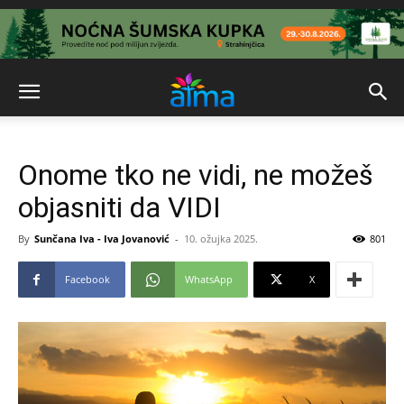
Onome tko ne vidi, ne možeš
objasniti da VIDI
By
Sunčana Iva - Iva Jovanović
-
10. ožujka 2025.
801
Facebook
WhatsApp
X