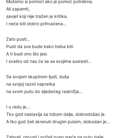
Možemo si pomoći ako je pomoć potrebna.
Ali zapamti,
savjet koji nije tražen je kritika.
I neće biti dobro prihvaćena…
Zato pusti…
Pusti da sve bude kako treba biti.
A ti budi ono što jesi.
I svatko od nas će se sa svojima susresti…
Sa svojom skupinom ljudi, duša
na svojoj razini napretka
na svom putu do sljedećeg raskrižja…
I u redu je…
Tko god nastavlja sa tobom dalje, dobrodošao je.
A tko god želi skrenuti drugim putem, slobodan je…
Zahvali, otpusti i poželi puno sreće na putu dalje,