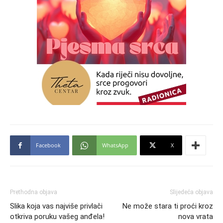
Facebook
WhatsApp
X
Prethodna objava
Slijedeća objava
Slika koja vas najviše privlači
Ne može stara ti proći kroz
otkriva poruku vašeg anđela!
nova vrata