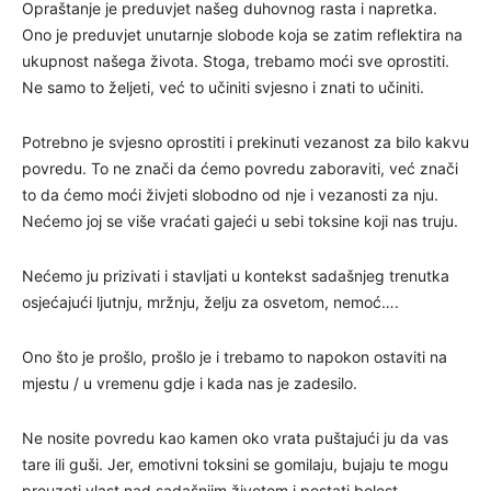
Opraštanje je preduvjet našeg duhovnog rasta i napretka.
Ono je preduvjet unutarnje slobode koja se zatim reflektira na
ukupnost našega života. Stoga, trebamo moći sve oprostiti.
Ne samo to željeti, već to uči
niti svjesno i znati to učiniti.
Potrebno je svjesno oprostiti i prekinuti vezanost za bilo kakvu
povredu. To ne znači da ćemo povredu zaboraviti, već znači
to da ćemo moći živjeti slobodno od nje i vezanosti za nju.
Nećemo joj se više vraćati gajeći u sebi toksine koji nas truju.
Nećemo ju prizivati i stavljati u kontekst sadašnjeg trenutka
osjećajući ljutnju, mržnju, želju za osvetom, nemoć….
Ono što je prošlo, prošlo je i trebamo to napokon ostaviti na
mjestu / u vremenu gdje i kada nas je zadesilo.
Ne nosite povredu kao kamen oko vrata puštajući ju da vas
tare ili guši. Jer, emotivni toksini se gomilaju, bujaju te mogu
preuzeti vlast nad sadašnjim životom i postati bolest.