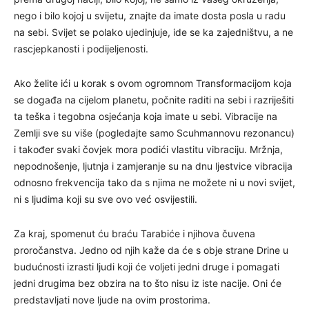
nego i bilo kojoj u svijetu, znajte da imate dosta posla u radu
na sebi. Svijet se polako ujedinjuje, ide se ka zajedništvu, a ne
rascjepkanosti i podijeljenosti.
Ako želite ići u korak s ovom ogromnom Transformacijom koja
se događa na cijelom planetu, počnite raditi na sebi i razriješiti
ta teška i tegobna osjećanja koja imate u sebi. Vibracije na
Zemlji sve su više (pogledajte samo Scuhmannovu rezonancu)
i također svaki čovjek mora podići vlastitu vibraciju. Mržnja,
nepodnošenje, ljutnja i zamjeranje su na dnu ljestvice vibracija
odnosno frekvencija tako da s njima ne možete ni u novi svijet,
ni s ljudima koji su sve ovo već osvijestili.
Za kraj, spomenut ću braću Tarabiće i njihova čuvena
proročanstva. Jedno od njih kaže da će s obje strane Drine u
budućnosti izrasti ljudi koji će voljeti jedni druge i pomagati
jedni drugima bez obzira na to što nisu iz iste nacije. Oni će
predstavljati nove ljude na ovim prostorima.