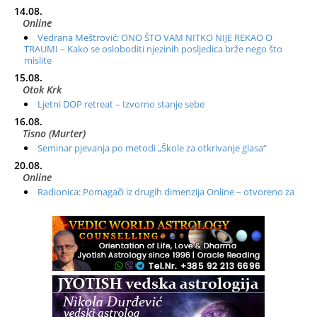
14.08.
Online
Vedrana Meštrović: ONO ŠTO VAM NITKO NIJE REKAO O
TRAUMI – Kako se osloboditi njezinih posljedica brže nego što
mislite
15.08.
Otok Krk
Ljetni DOP retreat – Izvorno stanje sebe
16.08.
Tisno (Murter)
Seminar pjevanja po metodi „Škole za otkrivanje glasa“
20.08.
Online
Radionica: Pomagači iz drugih dimenzija Online – otvoreno za
sve
21.08.
Zagreb+Online
Osnovni ThetaHealing® tečaj, Zagreb i Online
22.08.
Zagreb
Osnovna radionica za izscjeljivanje pranom (Basic Pranic
Healing course)