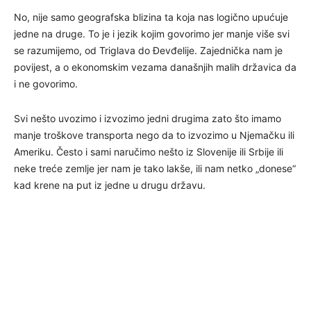
No, nije samo geografska blizina ta koja nas logično upućuje
jedne na druge. To je i jezik kojim govorimo jer manje više svi
se razumijemo, od Triglava do Đevđelije. Zajednička nam je
povijest, a o ekonomskim vezama današnjih malih državica da
i ne govorimo.
Svi nešto uvozimo i izvozimo jedni drugima zato što imamo
manje troškove transporta nego da to izvozimo u Njemačku ili
Ameriku. Često i sami naručimo nešto iz Slovenije ili Srbije ili
neke treće zemlje jer nam je tako lakše, ili nam netko „donese“
kad krene na put iz jedne u drugu državu.