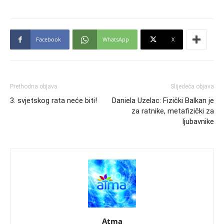
Facebook
WhatsApp
X
Prethodna objava
Slijedeća objava
3. svjetskog rata neće biti!
Daniela Uzelac: Fizički Balkan je
za ratnike, metafizički za
ljubavnike
Atma