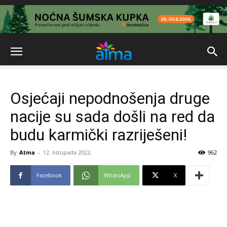
Osjećaji nepodnošenja druge
nacije su sada došli na red da
budu karmički razriješeni!
By
Atma
-
12. listopada 2022.
962
Facebook
WhatsApp
X