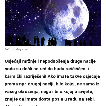
Foto: pixabay.com
Osjećaji mržnje i nepodnošenja druge nacije
sada su došli na red da budu raščišćeni i
karmički razriješeni! Ako imate takve osjećaje
prema npr. drugoj naciji, bilo kojoj, ne samo iz
vašeg okruženja, nego i bilo kojoj u svijetu,
znajte da imate dosta posla u radu na sebi.