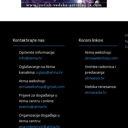
Pula
Access BARS®, otpusti stres
23.08.
Pula
Access Energetski Facelift®
24.08.
S
Zagreb
Kontaktirajte nas
Korisni linkovi
b
Pjesma srca / Zagreb
D
Online
Općenite informacije:
Atma webshop:
Tečaj Višeg Vodstva, razvijanja intuicije i Akaša zapisa
info@atma.hr
atmawebshop.com
25.08.
Oglašavanje na Atma
Snimke radionica i
Online
kanalima:
oglasi@atma.hr
predavanja:
Upisi u program Profesionalni hipnoterapeut — nova
generacija kreće 25.08. 2026.
atmazon.hr
Atma webshop:
26.08.
atmawebshop@gmail.com
Vedska renesansa:
Online
atmaveda.hr
Postanite Nositelj Vibracije Nove Zemlje
Prijave za događanja u
Atma centru i online:
27.08.
events@atma.hr
Visoko
Alemka Dauskardt – Jednodnevna radionica sistemskih
Organizacija događaja u
konstelacija
Atma centru:
29.08.
ena.milinković@atma.hr