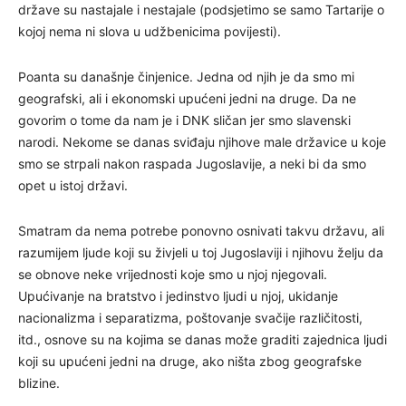
države su nastajale i nestajale (podsjetimo se samo Tartarije o
kojoj nema ni slova u udžbenicima povijesti).
Poanta su današnje činjenice. Jedna od njih je da smo mi
geografski, ali i ekonomski upućeni jedni na druge. Da ne
govorim o tome da nam je i DNK sličan jer smo slavenski
narodi. Nekome se danas sviđaju njihove male državice u koje
smo se strpali nakon raspada Jugoslavije, a neki bi da smo
opet u istoj državi.
Smatram da nema potrebe ponovno osnivati takvu državu, ali
razumijem ljude koji su živjeli u toj Jugoslaviji i njihovu želju da
se obnove neke vrijednosti koje smo u njoj njegovali.
Upućivanje na bratstvo i jedinstvo ljudi u njoj, ukidanje
nacionalizma i separatizma, poštovanje svačije različitosti,
itd., osnove su na kojima se danas može graditi zajednica ljudi
koji su upućeni jedni na druge, ako ništa zbog geografske
blizine.