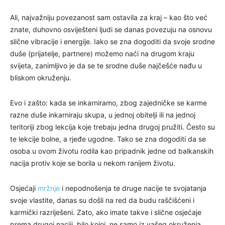
Ali, najvažniju povezanost sam ostavila za kraj – kao što već
znate, duhovno osviješteni ljudi se danas povezuju na osnovu
slične vibracije i energije. Iako se zna dogoditi da svoje srodne
duše (prijatelje, partnere) možemo naći na drugom kraju
svijeta, zanimljivo je da se te srodne duše najčešće nađu u
bliskom okruženju.
Evo i zašto: kada se inkarniramo, zbog zajedničke se karme
razne duše inkarniraju skupa, u jednoj obitelji ili na jednoj
teritoriji zbog lekcija koje trebaju jedna drugoj pružiti. Često su
te lekcije bolne, a rjeđe ugodne. Tako se zna dogoditi da se
osoba u ovom životu rodila kao pripadnik jedne od balkanskih
nacija protiv koje se borila u nekom ranijem životu.
Osjećaji
mržnje
i nepodnošenja te druge nacije te svojatanja
svoje vlastite, danas su došli na red da budu raščišćeni i
karmički razriješeni. Zato, ako imate takve i slične osjećaje
prema drugoj naciji, bilo kojoj, ne samo iz vašeg okruženja,