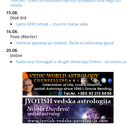
TRAUMI – Kako se osloboditi njezinih posljedica brže nego što
mislite
15.08.
Otok Krk
Ljetni DOP retreat – Izvorno stanje sebe
16.08.
Tisno (Murter)
Seminar pjevanja po metodi „Škole za otkrivanje glasa“
20.08.
Online
Radionica: Pomagači iz drugih dimenzija Online – otvoreno za
sve
21.08.
Zagreb+Online
Osnovni ThetaHealing® tečaj, Zagreb i Online
22.08.
Pula
Access BARS®, otpusti stres
23.08.
Pula
Access Energetski Facelift®
24.08.
Zagreb