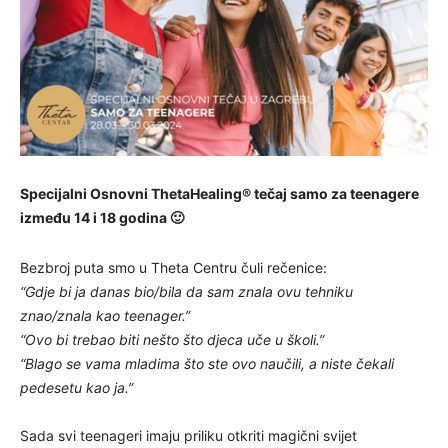
Specijalni Osnovni ThetaHealing® tečaj samo za teenagere
između 14 i 18 godina 🙂
Bezbroj puta smo u Theta Centru čuli rečenice:
“Gdje bi ja danas bio/bila da sam znala ovu tehniku
znao/znala kao teenager.”
“Ovo bi trebao biti nešto što djeca uče u školi.”
“Blago se vama mladima što ste ovo naučili, a niste čekali
pedesetu kao ja.”
Sada svi teenageri imaju priliku otkriti magični svijet