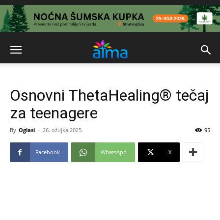
Osnovni ThetaHealing® tečaj
za teenagere
By
Oglasi
-
26. ožujka 2025.
95
Facebook
WhatsApp
X