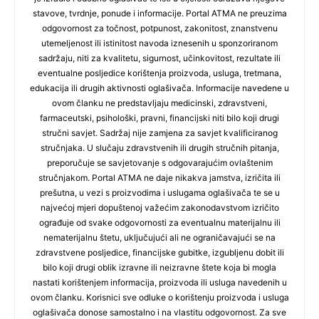
stavove, tvrdnje, ponude i informacije. Portal ATMA ne preuzima
odgovornost za točnost, potpunost, zakonitost, znanstvenu
utemeljenost ili istinitost navoda iznesenih u sponzoriranom
sadržaju, niti za kvalitetu, sigurnost, učinkovitost, rezultate ili
eventualne posljedice korištenja proizvoda, usluga, tretmana,
edukacija ili drugih aktivnosti oglašivača. Informacije navedene u
ovom članku ne predstavljaju medicinski, zdravstveni,
farmaceutski, psihološki, pravni, financijski niti bilo koji drugi
stručni savjet. Sadržaj nije zamjena za savjet kvalificiranog
stručnjaka. U slučaju zdravstvenih ili drugih stručnih pitanja,
preporučuje se savjetovanje s odgovarajućim ovlaštenim
stručnjakom. Portal ATMA ne daje nikakva jamstva, izričita ili
prešutna, u vezi s proizvodima i uslugama oglašivača te se u
najvećoj mjeri dopuštenoj važećim zakonodavstvom izričito
ograđuje od svake odgovornosti za eventualnu materijalnu ili
nematerijalnu štetu, uključujući ali ne ograničavajući se na
zdravstvene posljedice, financijske gubitke, izgubljenu dobit ili
bilo koji drugi oblik izravne ili neizravne štete koja bi mogla
nastati korištenjem informacija, proizvoda ili usluga navedenih u
ovom članku. Korisnici sve odluke o korištenju proizvoda i usluga
oglašivača donose samostalno i na vlastitu odgovornost. Za sve