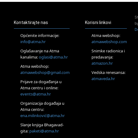
Pjesma srca / Zagreb
Online
S
Tečaj Višeg Vodstva, razvijanja intuicije i Akaša zapisa
Kontaktirajte nas
Korisni linkovi
b
25.08.
D
Online
Općenite informacije:
Atma webshop:
Upisi u program Profesionalni hipnoterapeut — nova
info@atma.hr
atmawebshop.com
generacija kreće 25.08. 2026.
Oglašavanje na Atma
Snimke radionica i
26.08.
Online
kanalima:
oglasi@atma.hr
predavanja:
Postanite Nositelj Vibracije Nove Zemlje
atmazon.hr
Atma webshop:
27.08.
atmawebshop@gmail.com
Vedska renesansa:
Visoko
atmaveda.hr
Prijave za događanja u
Alemka Dauskardt – Jednodnevna radionica sistemskih
konstelacija
Atma centru i online:
events@atma.hr
29.08.
Zagreb
Organizacija događaja u
HOD PO ŽERAVICI – Seminar koji mijenja tijelo, duh i um
Atma centru:
SoulFest – Festival glazbe, mudrosti i zajedništva
ena.milinković@atma.hr
Radoboj
Noćna šumska kupka
Slanje knjiga Bhagavad-
gita:
paketi@atma.hr
Online