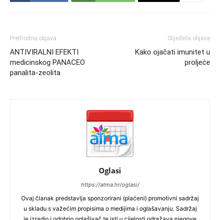
Prethodna objava
Slijedeća objava
ANTIVIRALNI EFEKTI
Kako ojačati imunitet u
medicinskog PANACEO
proljeće
panalita-zeolita
Oglasi
https://atma.hr/oglasi/
Ovaj članak predstavlja sponzorirani (plaćeni) promotivni sadržaj
u skladu s važećim propisima o medijima i oglašavanju. Sadržaj
je izradio i odobrio oglašivač te isti u cijelosti odražava njegove