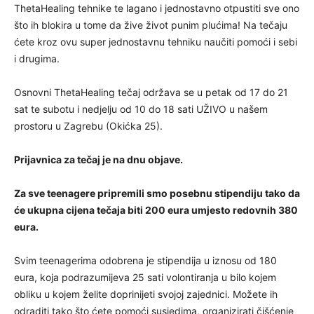
ThetaHealing tehnike te lagano i jednostavno otpustiti sve ono
što ih blokira u tome da žive život punim plućima! Na tečaju
ćete kroz ovu super jednostavnu tehniku naučiti pomoći i sebi
i drugima.
Osnovni ThetaHealing tečaj održava se u petak od 17 do 21
sat te subotu i nedjelju od 10 do 18 sati UŽIVO u našem
prostoru u Zagrebu (Okićka 25).
Prijavnica za tečaj je na dnu objave.
Za sve teenagere pripremili smo posebnu stipendiju tako da
će ukupna cijena tečaja biti 200 eura umjesto redovnih 380
eura.
Svim teenagerima odobrena je stipendija u iznosu od 180
eura, koja podrazumijeva 25 sati volontiranja u bilo kojem
obliku u kojem želite doprinijeti svojoj zajednici. Možete ih
odraditi tako što ćete pomoći susjedima, organizirati čišćenje