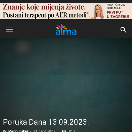
Poruka Dana 13.09.2023.
By
Mario Piškur
-
13. rujna 2023.
5018