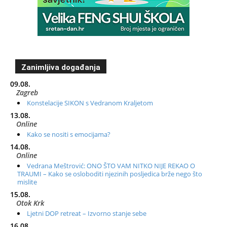
Zanimljiva događanja
09.08.
Zagreb
Konstelacije SIKON s Vedranom Kraljetom
13.08.
Online
Kako se nositi s emocijama?
14.08.
Online
Vedrana Meštrović: ONO ŠTO VAM NITKO NIJE REKAO O
TRAUMI – Kako se osloboditi njezinih posljedica brže nego što
mislite
15.08.
Otok Krk
Ljetni DOP retreat – Izvorno stanje sebe
16.08.