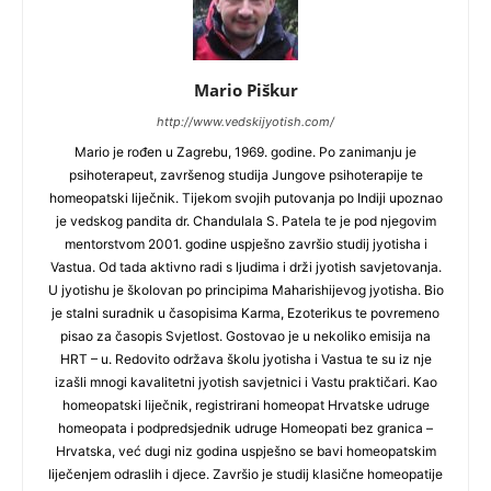
Mario Piškur
http://www.vedskijyotish.com/
Mario je rođen u Zagrebu, 1969. godine. Po zanimanju je
psihoterapeut, završenog studija Jungove psihoterapije te
homeopatski liječnik. Tijekom svojih putovanja po Indiji upoznao
je vedskog pandita dr. Chandulala S. Patela te je pod njegovim
mentorstvom 2001. godine uspješno završio studij jyotisha i
Vastua. Od tada aktivno radi s ljudima i drži jyotish savjetovanja.
U jyotishu je školovan po principima Maharishijevog jyotisha. Bio
je stalni suradnik u časopisima Karma, Ezoterikus te povremeno
pisao za časopis Svjetlost. Gostovao je u nekoliko emisija na
HRT – u. Redovito održava školu jyotisha i Vastua te su iz nje
izašli mnogi kavalitetni jyotish savjetnici i Vastu praktičari. Kao
homeopatski liječnik, registrirani homeopat Hrvatske udruge
homeopata i podpredsjednik udruge Homeopati bez granica –
Hrvatska, već dugi niz godina uspješno se bavi homeopatskim
liječenjem odraslih i djece. Završio je studij klasične homeopatije