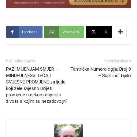
Facebook
WhatsApp
X
Prethodna objava
Slijedeća objava
PAZI MIJENJAM SMJER –
Tantrička Numerologija: Broj 9
MINDFULNESS TEČAJ
– Suptilno Tijelo
SVJESNE PROMJENE za ljude
koji žele svjesno unijeti
promjene u nekom aspektu
života s kojim su nezadovoljni