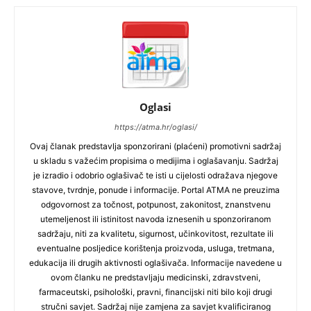
Oglasi
https://atma.hr/oglasi/
Ovaj članak predstavlja sponzorirani (plaćeni) promotivni sadržaj
u skladu s važećim propisima o medijima i oglašavanju. Sadržaj
je izradio i odobrio oglašivač te isti u cijelosti odražava njegove
stavove, tvrdnje, ponude i informacije. Portal ATMA ne preuzima
odgovornost za točnost, potpunost, zakonitost, znanstvenu
utemeljenost ili istinitost navoda iznesenih u sponzoriranom
sadržaju, niti za kvalitetu, sigurnost, učinkovitost, rezultate ili
eventualne posljedice korištenja proizvoda, usluga, tretmana,
edukacija ili drugih aktivnosti oglašivača. Informacije navedene u
ovom članku ne predstavljaju medicinski, zdravstveni,
farmaceutski, psihološki, pravni, financijski niti bilo koji drugi
stručni savjet. Sadržaj nije zamjena za savjet kvalificiranog