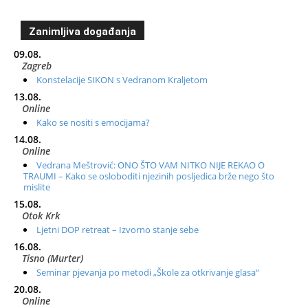
Zanimljiva događanja
09.08.
Zagreb
Konstelacije SIKON s Vedranom Kraljetom
13.08.
Online
Kako se nositi s emocijama?
14.08.
Online
Vedrana Meštrović: ONO ŠTO VAM NITKO NIJE REKAO O
TRAUMI – Kako se osloboditi njezinih posljedica brže nego što
mislite
15.08.
Otok Krk
Ljetni DOP retreat – Izvorno stanje sebe
16.08.
Tisno (Murter)
Seminar pjevanja po metodi „Škole za otkrivanje glasa“
20.08.
Online