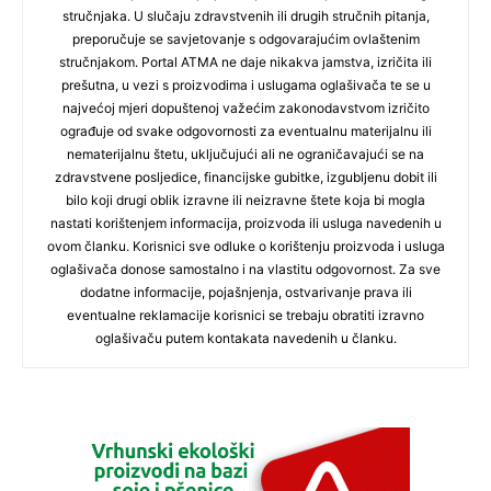
stručnjaka. U slučaju zdravstvenih ili drugih stručnih pitanja,
preporučuje se savjetovanje s odgovarajućim ovlaštenim
stručnjakom. Portal ATMA ne daje nikakva jamstva, izričita ili
prešutna, u vezi s proizvodima i uslugama oglašivača te se u
najvećoj mjeri dopuštenoj važećim zakonodavstvom izričito
ograđuje od svake odgovornosti za eventualnu materijalnu ili
nematerijalnu štetu, uključujući ali ne ograničavajući se na
zdravstvene posljedice, financijske gubitke, izgubljenu dobit ili
bilo koji drugi oblik izravne ili neizravne štete koja bi mogla
nastati korištenjem informacija, proizvoda ili usluga navedenih u
ovom članku. Korisnici sve odluke o korištenju proizvoda i usluga
oglašivača donose samostalno i na vlastitu odgovornost. Za sve
dodatne informacije, pojašnjenja, ostvarivanje prava ili
eventualne reklamacije korisnici se trebaju obratiti izravno
oglašivaču putem kontakata navedenih u članku.