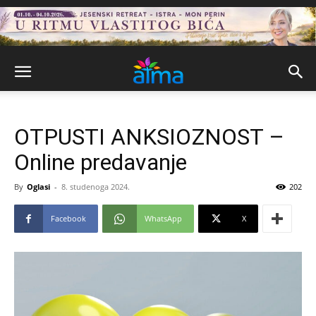
OTPUSTI ANKSIOZNOST –
Online predavanje
By
Oglasi
-
8. studenoga 2024.
202
Facebook
WhatsApp
X