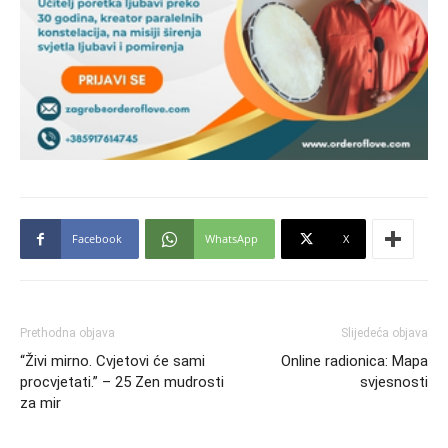
Facebook
WhatsApp
X
Prethodna objava
Slijedeća objava
“Živi mirno. Cvjetovi će sami
Online radionica: Mapa
procvjetati.” – 25 Zen mudrosti
svjesnosti
za mir