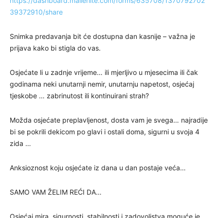
https://dashboard.mailerlite.com/forms/635708/1370792702
39372910/share
Snimka predavanja bit će dostupna dan kasnije – važna je
prijava kako bi stigla do vas.
Osjećate li u zadnje vrijeme… ili mjerljivo u mjesecima ili čak
godinama neki unutarnji nemir, unutarnju napetost, osjećaj
tjeskobe … zabrinutost ili kontinuirani strah?
Možda osjećate preplavljenost, dosta vam je svega… najradije
bi se pokrili dekicom po glavi i ostali doma, sigurni u svoja 4
zida …
Anksioznost koju osjećate iz dana u dan postaje veća…
SAMO VAM ŽELIM REĆI DA…
Osjećaj mira, sigurnosti, stabilnosti i zadovoljstva moguće je