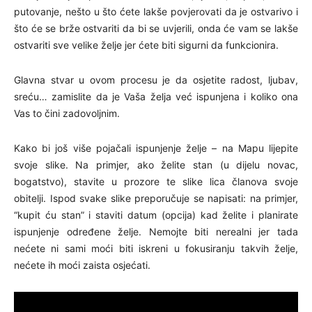
putovanje, nešto u što ćete lakše povjerovati da je ostvarivo i
što će se brže ostvariti da bi se uvjerili, onda će vam se lakše
ostvariti sve velike želje jer ćete biti sigurni da funkcionira.
Glavna stvar u ovom procesu je da osjetite radost, ljubav,
sreću… zamislite da je Vaša želja već ispunjena i koliko ona
Vas to čini zadovoljnim.
Kako bi još više pojačali ispunjenje želje – na Mapu lijepite
svoje slike. Na primjer, ako želite stan (u dijelu novac,
bogatstvo), stavite u prozore te slike lica članova svoje
obitelji. Ispod svake slike preporučuje se napisati: na primjer,
“kupit ću stan” i staviti datum (opcija) kad želite i planirate
ispunjenje određene želje. Nemojte biti nerealni jer tada
nećete ni sami moći biti iskreni u fokusiranju takvih želje,
nećete ih moći zaista osjećati.