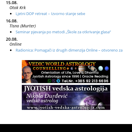
15.08.
Otok Krk
Ljetni DOP retreat – Izvorno stanje sebe
16.08.
Tisno (Murter)
Seminar pjevanja po metodi „Škole za otkrivanje glasa“
20.08.
Online
Radionica: Pomagači iz drugih dimenzija Online – otvoreno za
sve
21.08.
Zagreb+Online
Osnovni ThetaHealing® tečaj, Zagreb i Online
22.08.
Zagreb
Osnovna radionica za izscjeljivanje pranom (Basic Pranic
Healing course)
Pula
Access BARS®, otpusti stres
23.08.
Pula
Access Energetski Facelift®