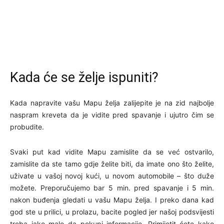
Kada će se želje ispuniti?
Kada napravite vašu Mapu želja zalijepite je na zid najbolje
naspram kreveta da je vidite pred spavanje i ujutro čim se
probudite.
Svaki put kad vidite Mapu zamislite da se već ostvarilo,
zamislite da ste tamo gdje želite biti, da imate ono što želite,
uživate u vašoj novoj kući, u novom automobile – što duže
možete. Preporučujemo bar 5 min. pred spavanje i 5 min.
nakon buđenja gledati u vašu Mapu želja. I preko dana kad
god ste u prilici, u prolazu, bacite pogled jer našoj podsvijesti
treba jako malo da pokupi informacije. Primijetit ćete kako