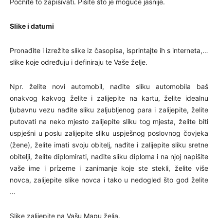
Počnite to zapisivati​​. Pišite što je moguće jasnije.
Slike i datumi
Pronađite i izrežite slike iz časopisa, isprintajte ih s interneta,…
slike koje određuju i definiraju te Vaše želje.
Npr. želite novi automobil, nađite sliku automobila baš
onakvog kakvog želite i zalijepite na kartu, želite idealnu
ljubavnu vezu nađite sliku zaljubljenog para i zalijepite, želite
putovati na neko mjesto zalijepite sliku tog mjesta, želite biti
uspješni u poslu zalijepite sliku uspješnog poslovnog čovjeka
(žene), želite imati svoju obitelj, nađite i zalijepite sliku sretne
obitelji, želite diplomirati, nađite sliku diploma i na njoj napišite
vaše ime i prízeme i zanimanje koje ste stekli, želite više
novca, zalijepite slike novca i tako u nedogled što god želite
…
Slike zalijepite na Vašu Mapu želja.