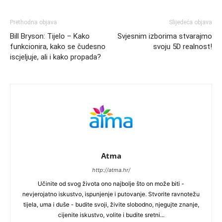
Prethodna objava
Slijedeća objava
Bill Bryson: Tijelo – Kako
Svjesnim izborima stvarajmo
funkcionira, kako se čudesno
svoju 5D realnost!
iscjeljuje, ali i kako propada?
Atma
http://atma.hr/
Učinite od svog života ono najbolje što on može biti -
nevjerojatno iskustvo, ispunjenje i putovanje. Stvorite ravnotežu
tijela, uma i duše - budite svoji, živite slobodno, njegujte znanje,
cijenite iskustvo, volite i budite sretni...