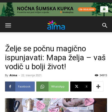
Želje se počnu magično
ispunjavati: Mapa želja – vaš
vodič u bolji život!
By
Atma
-
22. travnja 2021.
34915
Facebook
WhatsApp
X