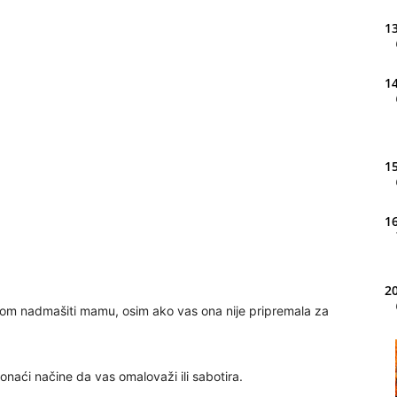
13
14
15
16
20
ledom nadmašiti mamu, osim ako vas ona nije pripremala za
21
ronaći načine da vas omalovaži ili sabotira.