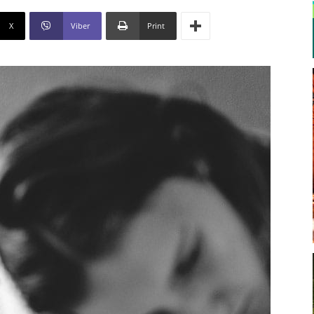
X
Viber
Print