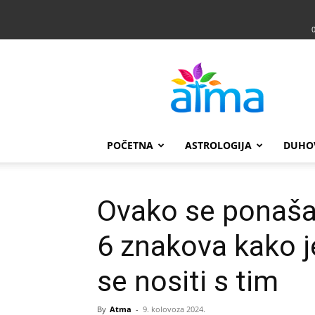
Atma
POČETNA
ASTROLOGIJA
DUHO
Ovako se ponaša
6 znakova kako j
se nositi s tim
By
Atma
-
9. kolovoza 2024.