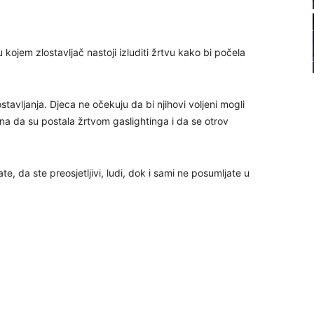
22
 kojem zlostavljač nastoji izluditi žrtvu kako bi počela
23
24
stavljanja. Djeca ne očekuju da bi njihovi voljeni mogli
esna da su postala žrtvom gaslightinga i da se otrov
te, da ste preosjetljivi, ludi, dok i sami ne posumljate u
26
27
29