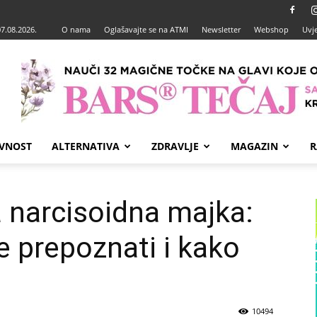
07.08.2026.
O nama
Oglašavajte se na ATMI
Newsletter
Webshop
Uvje
VNOST
ALTERNATIVA
ZDRAVLJE
MAGAZIN
R
 narcisoidna majka:
e prepoznati i kako
10494