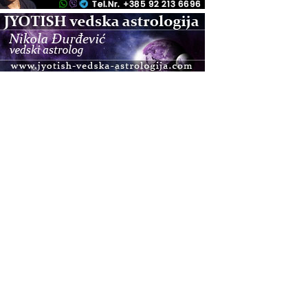
.08.
Pula
Access BARS®, otpusti stres
.08.
Pula
Access Energetski Facelift®
.08.
Zagreb
Pjesma srca / Zagreb
Online
Tečaj Višeg Vodstva, razvijanja intuicije i Akaša
zapisa
.08.
Online
Postanite Nositelj Vibracije Nove Zemlje
.08.
Visoko
Alemka Dauskardt – Jednodnevna radionica
sistemskih konstelacija
.08.
Zagreb
HOD PO ŽERAVICI – Seminar koji mijenja tijelo,