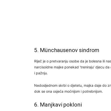
5. Münchausenov sindrom
Riječ je o pretvaranju osobe da je bolesna ili na
narcisoidne majke ponekad ‘treniraju’ djecu da
i pažnju.
Nedosljednom skrbi o djetetu, majka daje do znan
dok se ona osjeća moćnijom i potrebnijom.
6. Manjkavi pokloni