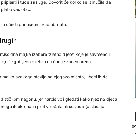
i pripisati i tuđe zasluge. Govorit će koliko se izmučila da
 platio vaš otac.
e je učiniti ponosnom, već obrnuto.
drugih
cisoidna majka izabere ‘zlatno dijete’ koje je savršeno i
oji i ‘izgubljeno dijete’ i obično je zanemareno.
a majka svakoga stavlja na njegovo mjesto, učeći ih da
ističkom nagonu, jer narcis voli gledati kako njezina djeca
mogu ih okrenuti i protiv rođaka ili susjeda (u slučaju
09