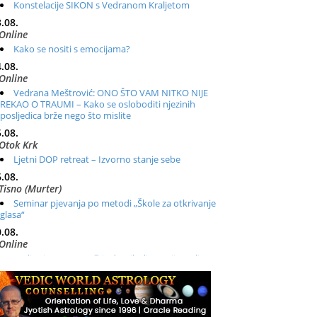
Konstelacije SIKON s Vedranom Kraljetom
.08.
Online
Kako se nositi s emocijama?
.08.
Online
Vedrana Meštrović: ONO ŠTO VAM NITKO NIJE
REKAO O TRAUMI – Kako se osloboditi njezinih
posljedica brže nego što mislite
.08.
Otok Krk
Ljetni DOP retreat – Izvorno stanje sebe
.08.
Tisno (Murter)
Seminar pjevanja po metodi „Škole za otkrivanje
glasa“
.08.
Online
Radionica: Pomagači iz drugih dimenzija Online –
otvoreno za sve
.08.
Zagreb+Online
Osnovni ThetaHealing® tečaj, Zagreb i Online