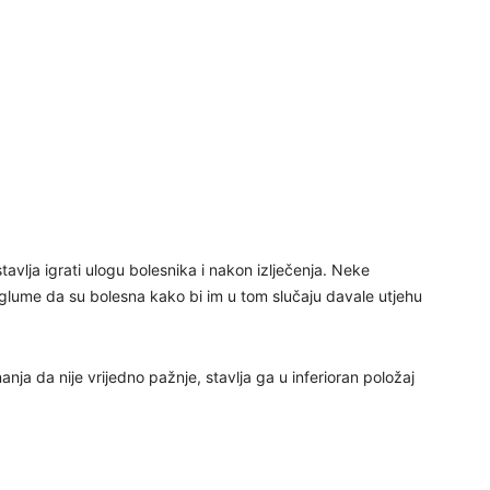
30
31
28
stavlja igrati ulogu bolesnika i nakon izlječenja. Neke
 glume da su bolesna kako bi im u tom slučaju davale utjehu
05
ja da nije vrijedno pažnje, stavlja ga u inferioran položaj
06