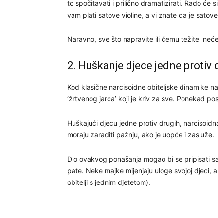
to spočitavati i prilično dramatizirati. Rado će s
vam plati satove violine, a vi znate da je satove
Naravno, sve što napravite ili čemu težite, neć
2. Huškanje djece jedne protiv 
Kod klasične narcisoidne obiteljske dinamike nar
‘žrtvenog jarca’ koji je kriv za sve. Ponekad post
Huškajući djecu jedne protiv drugih, narcisoidn
moraju zaraditi pažnju, ako je uopće i zasluže.
Dio ovakvog ponašanja mogao bi se pripisati sad
pate. Neke majke mijenjaju uloge svojoj djeci, a 
obitelji s jednim djetetom).