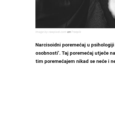
Image by rawpixel.com
on
Freepik
Narcisoidni poremećaj u psihologiji
osobnosti’. Taj poremećaj utječe na
tim poremećajem nikad se neće i ne